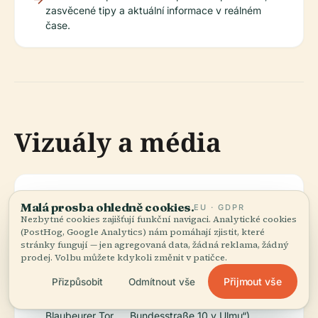
zasvěcené tipy a aktuální informace v reálném
čase.
Vizuály a média
Mapa trasy
(alternativní text: „Mapa
Malá prosba ohledně cookies.
EU · GDPR
Bundesstraße 10
ukazující trasu Bundesstraße
Nezbytné cookies zajišťují funkční navigaci. Analytické cookies
zdůrazňující
10 přes Stuttgart a okolní
(PostHog, Google Analytics) nám pomáhají zjistit, které
stuttgartskou část
regiony“)
stránky fungují — jen agregovaná data, žádná reklama, žádný
prodej. Volbu můžete kdykoli změnit v patičce.
Přijmout vše
Přizpůsobit
Odmítnout vše
Fotografie
(alternativní text: „Výstavba
staveniště tunelu
tunelu Blaubeurer Tor na
Blaubeurer Tor
Bundesstraße 10 v Ulmu“)