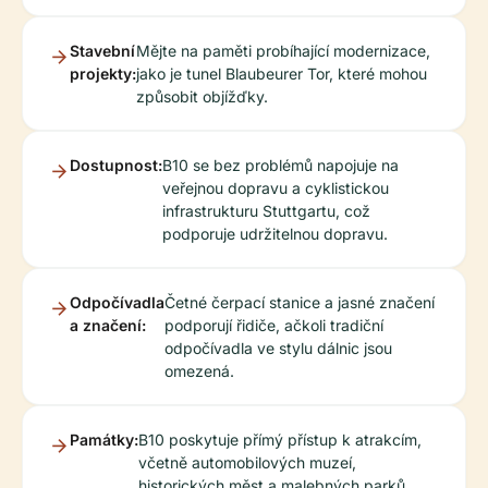
Stavební
Mějte na paměti probíhající modernizace,
projekty:
jako je tunel Blaubeurer Tor, které mohou
způsobit objížďky.
Dostupnost:
B10 se bez problémů napojuje na
veřejnou dopravu a cyklistickou
infrastrukturu Stuttgartu, což
podporuje udržitelnou dopravu.
Odpočívadla
Četné čerpací stanice a jasné značení
a značení:
podporují řidiče, ačkoli tradiční
odpočívadla ve stylu dálnic jsou
omezená.
Památky:
B10 poskytuje přímý přístup k atrakcím,
včetně automobilových muzeí,
historických měst a malebných parků.