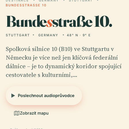
DESTINACE
GERMANY
STUTTGART
BUNDESSTRASSE 10
Bunde
s
straße 10.
STUTTGART
GERMANY
48° N · 9° E
Spolková silnice 10 (B10) ve Stuttgartu v
Německu je více než jen klíčová federální
dálnice – je to dynamický koridor spojující
cestovatele s kulturními,…
Poslechnout audioprůvodce
Zobrazit mapu