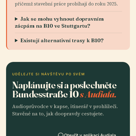
přičemž stavební práce probíhají do roku 2025.
Jak se mohu vyhnout dopravním
zácpám na B10 ve Stuttgartu?
Existují alternativní trasy k B10?
UDĚLEJTE SI NÁVŠTĚVU PO SVÉM
Naplánujte si a poslechněte
Bundesstraße 10
s Audiala.
Audioprůvodce v kapse, itinerář v prohlížeči.
Stavěné na to, jak doopravdy cestujete.
Otevřít v aplikaci Audiala