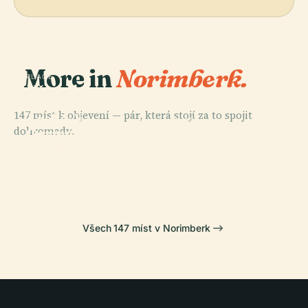
More in
Norimberk.
PLACE
Německý
Umělecký
147 míst k objevení — pár, která stojí za to spojit
Archiv V
PLACE
PLACE
PLACE
dohromady.
Germánském
Nürnberské
Germanisches
Norimberský
Národním
Dopravní
Nationalmuseum
Hrad
Muzeu
Muzeum
Všech 147 míst v Norimberk