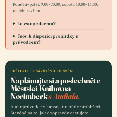
Pondělí–pátek 9:00–20:00, sobota 10:00–16:00,
neděle zavřeno.
Je vstup zdarma?
Jsou k dispozici prohlídky s
průvodcem?
UDĚLEJTE SI NÁVŠTĚVU PO SVÉM
Naplánujte si a poslechněte
Městská Knihovna
Norimberk
s Audiala.
Audioprůvodce v kapse, itinerář v prohlížeči.
Stavěné na to, jak doopravdy cestujete.