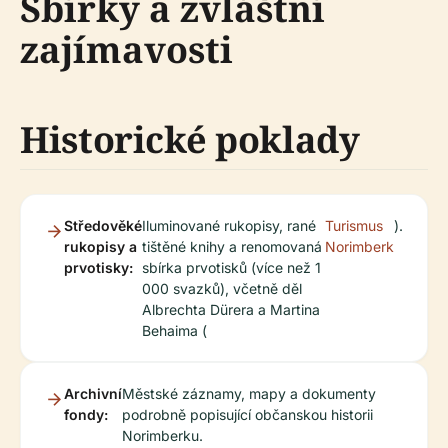
Sbírky a zvláštní
zajímavosti
Historické poklady
Středověké
Iluminované rukopisy, rané
Turismus
).
rukopisy a
tištěné knihy a renomovaná
Norimberk
prvotisky:
sbírka prvotisků (více než 1
000 svazků), včetně děl
Albrechta Dürera a Martina
Behaima (
Archivní
Městské záznamy, mapy a dokumenty
fondy:
podrobně popisující občanskou historii
Norimberku.