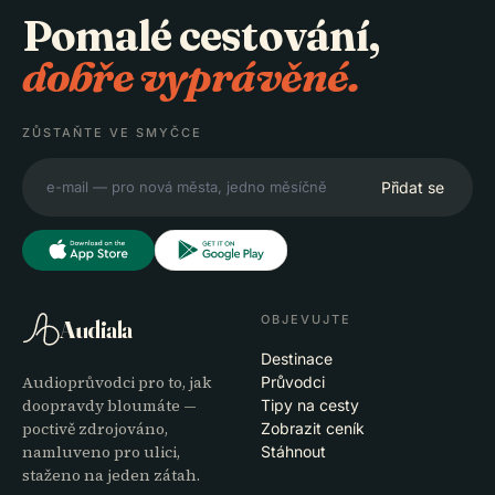
Pomalé cestování,
dobře vyprávěné.
ZŮSTAŇTE VE SMYČCE
Přidat se
OBJEVUJTE
Audiala
Destinace
Audioprůvodci pro to, jak
Průvodci
doopravdy bloumáte —
Tipy na cesty
poctivě zdrojováno,
Zobrazit ceník
namluveno pro ulici,
Stáhnout
staženo na jeden zátah.