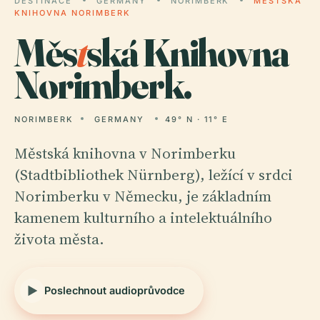
DESTINACE
GERMANY
NORIMBERK
MĚSTSKÁ
KNIHOVNA NORIMBERK
Měs
t
ská Knihovna
Norimberk.
NORIMBERK
GERMANY
49° N · 11° E
Městská knihovna v Norimberku
(Stadtbibliothek Nürnberg), ležící v srdci
Norimberku v Německu, je základním
kamenem kulturního a intelektuálního
života města.
Poslechnout audioprůvodce