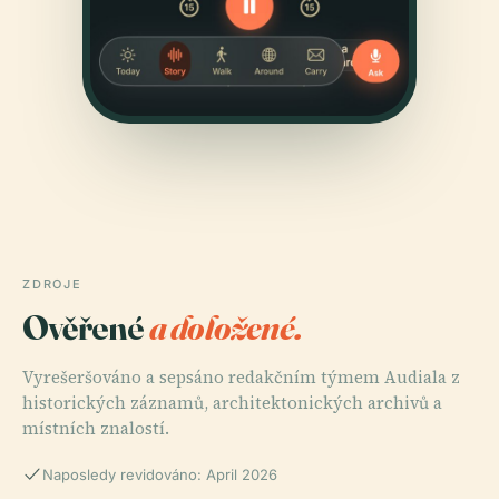
ZDROJE
Ověřené
a doložené.
Vyrešeršováno a sepsáno redakčním týmem Audiala z
historických záznamů, architektonických archivů a
místních znalostí.
Naposledy revidováno: April 2026