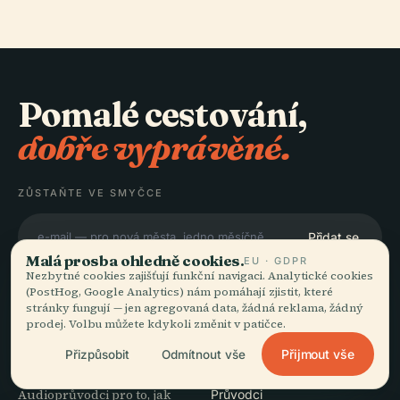
Pomalé cestování,
dobře vyprávěné.
ZŮSTAŇTE VE SMYČCE
Přidat se
Malá prosba ohledně cookies.
EU · GDPR
Nezbytné cookies zajišťují funkční navigaci. Analytické cookies
(PostHog, Google Analytics) nám pomáhají zjistit, které
stránky fungují — jen agregovaná data, žádná reklama, žádný
prodej. Volbu můžete kdykoli změnit v patičce.
OBJEVUJTE
Audiala
Přijmout vše
Přizpůsobit
Odmítnout vše
Destinace
Audioprůvodci pro to, jak
Průvodci