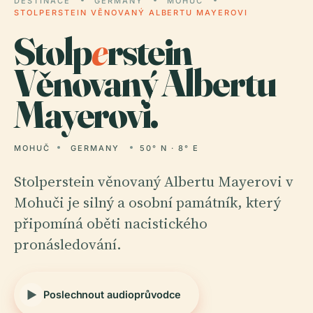
DESTINACE
GERMANY
MOHUČ
STOLPERSTEIN VĚNOVANÝ ALBERTU MAYEROVI
Stolp
e
rstein
Věnovaný Albertu
Mayerovi.
MOHUČ
GERMANY
50° N · 8° E
Stolperstein věnovaný Albertu Mayerovi v
Mohuči je silný a osobní památník, který
připomíná oběti nacistického
pronásledování.
Poslechnout audioprůvodce