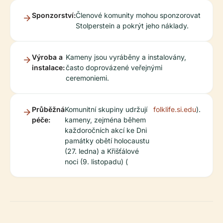
Sponzorství:
Členové komunity mohou sponzorovat
Stolperstein a pokrýt jeho náklady.
Výroba a
Kameny jsou vyráběny a instalovány,
instalace:
často doprovázené veřejnými
ceremoniemi.
Průběžná
Komunitní skupiny udržují
folklife.si.edu
).
péče:
kameny, zejména během
každoročních akcí ke Dni
památky obětí holocaustu
(27. ledna) a Křišťálové
noci (9. listopadu) (