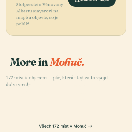
Stolperstein Věnovaný
Albertu Mayerovi na
mapě a objevte, co je
poblíž.
More in
Mohuč.
PLACE
Katedrála
PLACE
Svatých
Římsko-
172 míst k objevení — pár, která stojí za to spojit
Martina A
Německé
dohromady.
Štěpána V
Centrální
PLACE
PLACE
Státní Divadlo
Gutenbergovo
Mohuči
Muzeum
Mainz
Muzeum
Všech 172 míst v Mohuč