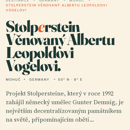
DESTINACE
GERMANY
MOHUČ
STOLPERSTEIN VĚNOVANÝ ALBERTU LEOPOLDOVI
VOGELOVI
Stolp
e
rstein
Věnovaný Albertu
Leopoldovi
Vogelovi.
MOHUČ
GERMANY
50° N · 8° E
Projekt Stolpersteine, který v roce 1992
zahájil německý umělec Gunter Demnig, je
největším decentralizovaným památníkem
na světě, připomínajícím oběti…