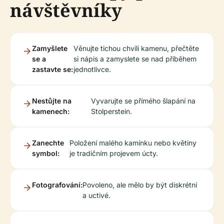
návštěvníky
Zamyšlete
Věnujte tichou chvíli kamenu, přečtěte
se a
si nápis a zamyslete se nad příběhem
zastavte se:
jednotlivce.
Nestůjte na
Vyvarujte se přímého šlapání na
kamenech:
Stolperstein.
Zanechte
Položení malého kamínku nebo květiny
symbol:
je tradičním projevem úcty.
Fotografování:
Povoleno, ale mělo by být diskrétní
a uctivé.