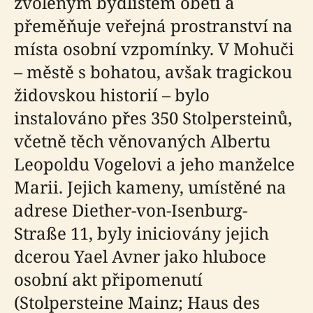
zvoleným bydlištěm oběti a
přeměňuje veřejná prostranství na
místa osobní vzpomínky. V Mohuči
– městě s bohatou, avšak tragickou
židovskou historií – bylo
instalováno přes 350 Stolpersteinů,
včetně těch věnovaných Albertu
Leopoldu Vogelovi a jeho manželce
Marii. Jejich kameny, umístěné na
adrese Diether-von-Isenburg-
Straße 11, byly iniciovány jejich
dcerou Yael Avner jako hluboce
osobní akt připomenutí
(Stolpersteine Mainz; Haus des