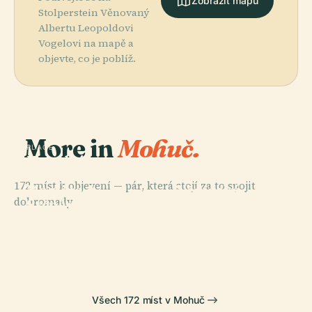
Zobrazit mapu
Stolperstein Věnovaný
Albertu Leopoldovi
Vogelovi na mapě a
objevte, co je poblíž.
More in
Mohuč.
PLACE
Katedrála
PLACE
Svatých
Římsko-
172 míst k objevení — pár, která stojí za to spojit
Martina A
Německé
dohromady.
Štěpána V
Centrální
PLACE
PLACE
Státní Divadlo
Gutenbergovo
Mohuči
Muzeum
Mainz
Muzeum
Všech 172 míst v Mohuč