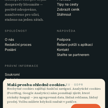
doopravdy bloumáte —
Tipy na cesty
poctivě zdrojováno,
Zobrazit ceník
namluveno pro ulici,
Stáhnout
staženo na jeden zátah.
SPOLEČNOST
NÁPOVĚDA
O nás
Podpora
Redakční proces
Řešení potíží s aplikací
Poslání
Kontakt
Staňte se partnerem
PRÁVNÍ INFORMACE
Soukromí
Podmínky
Malá prosba ohledně cookies.
Nastavení cookies
EU · GDPR
Nezbytné cookies zajišťují funkční navigaci. Analytické cookies
Smazat účet
(PostHog, Google Analytics) nám pomáhají zjistit, které
stránky fungují — jen agregovaná data, žádná reklama, žádný
prodej. Volbu můžete kdykoli změnit v patičce.