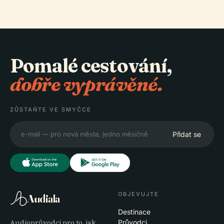
Pomalé cestování,
dobře vyprávěné.
ZŮSTAŇTE VE SMYČCE
Přidat se
OBJEVUJTE
Audiala
Destinace
Audioprůvodci pro to, jak
Průvodci