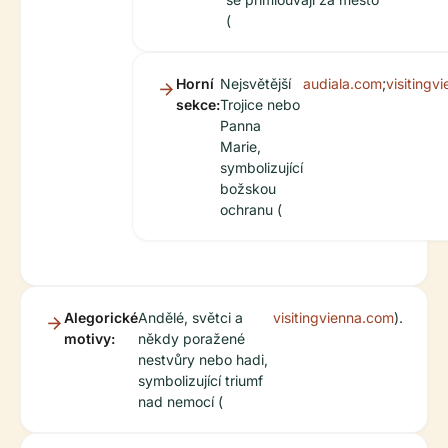
(
Horní
Nejsvětější
audiala.com
;
visitingv
sekce:
Trojice nebo
Panna
Marie,
symbolizující
božskou
ochranu (
Alegorické
Andělé, světci a
visitingvienna.com
).
motivy:
někdy poražené
nestvůry nebo hadi,
symbolizující triumf
nad nemocí (