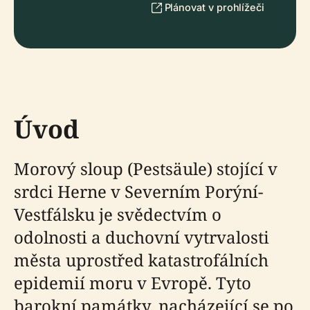
Plánovat v prohlížeči
Úvod
Morový sloup (Pestsäule) stojící v
srdci Herne v Severním Porýní-
Vestfálsku je svědectvím o
odolnosti a duchovní vytrvalosti
města uprostřed katastrofálních
epidemií moru v Evropě. Tyto
barokní památky, nacházející se po