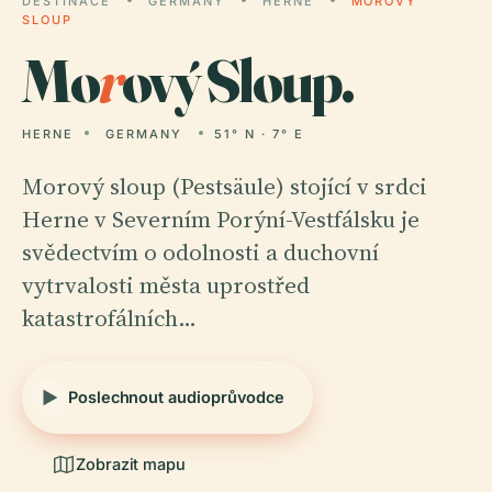
DESTINACE
GERMANY
HERNE
MOROVÝ
SLOUP
Mo
r
ový Sloup.
HERNE
GERMANY
51° N · 7° E
Morový sloup (Pestsäule) stojící v srdci
Herne v Severním Porýní-Vestfálsku je
svědectvím o odolnosti a duchovní
vytrvalosti města uprostřed
katastrofálních…
Poslechnout audioprůvodce
Zobrazit mapu