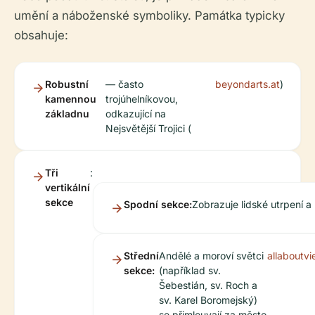
umění a náboženské symboliky. Památka typicky
obsahuje:
Robustní
— často
beyondarts.at
)
kamennou
trojúhelníkovou,
základnu
odkazující na
Nejsvětější Trojici (
Tři
:
vertikální
sekce
Spodní sekce:
Zobrazuje lidské utrpení a
Střední
Andělé a moroví světci
allaboutv
sekce:
(například sv.
Šebestián, sv. Roch a
sv. Karel Boromejský)
se přimlouvají za město