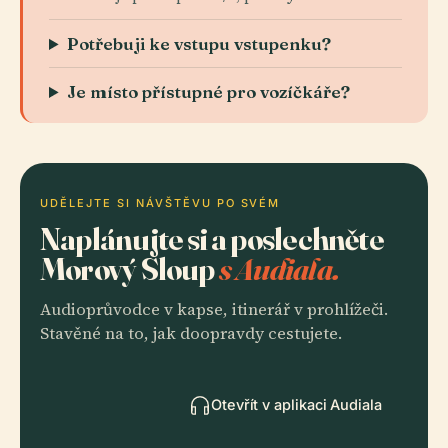
Potřebuji ke vstupu vstupenku?
Je místo přístupné pro vozíčkáře?
UDĚLEJTE SI NÁVŠTĚVU PO SVÉM
Naplánujte si a poslechněte
Morový Sloup
s Audiala.
Audioprůvodce v kapse, itinerář v prohlížeči.
Stavěné na to, jak doopravdy cestujete.
Otevřít v aplikaci Audiala