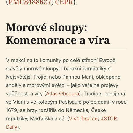
(
PMC8488627
;
CEPR
).
Morové sloupy:
Komemorace a víra
V reakci na to komunity po celé střední Evropě
stavěly morové sloupy – barokní památníky s
Nejsvětější Trojicí nebo Pannou Marií, obklopené
anděly a morovými světci – jako veřejné projevy
vděčnosti a víry (
Atlas Obscura
). Tradice, zahájená
ve Vídni s velkolepým Pestsäule po epidemii v roce
1679, se brzy rozšířila do Německa, České
republiky, Maďarska a dál (
Visit Teplice
;
JSTOR
Daily
).