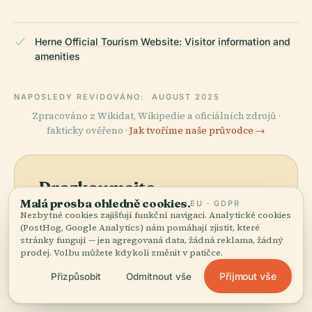
Herne Official Tourism Website: Visitor information and
amenities
NAPOSLEDY REVIDOVÁNO:
AUGUST 2025
Zpracováno z Wikidat, Wikipedie a oficiálních zdrojů ·
fakticky ověřeno ·
Jak tvoříme naše průvodce →
Prozkoumejte
Malá prosba ohledně cookies.
EU · GDPR
okolí
Nezbytné cookies zajišťují funkční navigaci. Analytické cookies
Zobrazit mapu
(PostHog, Google Analytics) nám pomáhají zjistit, které
Podívejte se na Morový
stránky fungují — jen agregovaná data, žádná reklama, žádný
Sloup na mapě a objevte,
prodej. Volbu můžete kdykoli změnit v patičce.
co je poblíž.
Přijmout vše
Přizpůsobit
Odmítnout vše