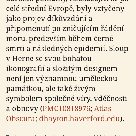
celé střední Evropě, byly vztyčeny
jako projev díkůvzdání a
připomenutí po zničujícím řádění
moru, především během černé
smrti a následných epidemií. Sloup
v Herne se svou bohatou
ikonografií a složitým designem
není jen významnou uměleckou
památkou, ale také živým
symbolem společné víry, vděčnosti
a obnovy (
PMC10818976
;
Atlas
Obscura
;
dhayton.haverford.edu
).