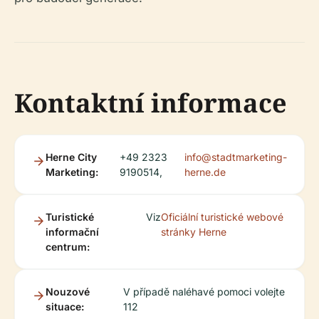
Kontaktní informace
Herne City
+49 2323
info@stadtmarketing-
Marketing:
9190514,
herne.de
Turistické
Viz
Oficiální turistické webové
informační
stránky Herne
centrum:
Nouzové
V případě naléhavé pomoci volejte
situace:
112