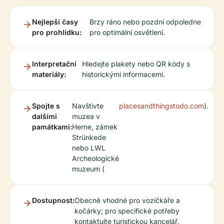
Nejlepší časy
Brzy ráno nebo pozdní odpoledne
pro prohlídku:
pro optimální osvětlení.
Interpretační
Hledejte plakety nebo QR kódy s
materiály:
historickými informacemi.
Spojte s
Navštivte
placesandthingstodo.com
).
dalšími
muzea v
památkami:
Herne, zámek
Strünkede
nebo LWL
Archeologické
muzeum (
Dostupnost:
Obecně vhodné pro vozíčkáře a
kočárky; pro specifické potřeby
kontaktujte turistickou kancelář.