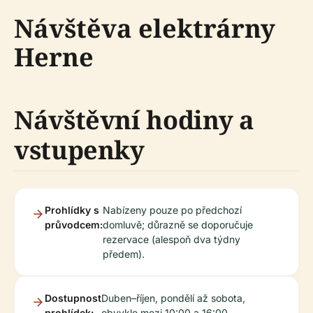
Návštěva elektrárny
Herne
Návštěvní hodiny a
vstupenky
Prohlídky s
Nabízeny pouze po předchozí
průvodcem:
domluvě; důrazně se doporučuje
rezervace (alespoň dva týdny
předem).
Dostupnost
Duben–říjen, pondělí až sobota,
prohlídek:
obvykle mezi 10:00 a 16:00.