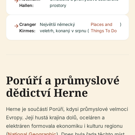
Hallen:
prostory
Cranger
Největší německý
Places and
)
Kirmes:
veletrh, konaný v srpnu (
Things To Do
Porúří a průmyslové
dědictví Herne
Herne je součástí Porúří, kdysi průmyslové velmoci
Evropy. Její hustá krajina dolů, oceláren a
elektráren formovala ekonomiku i kulturu regionu
(
National Geographic
). Dnes byla řada těchto míst