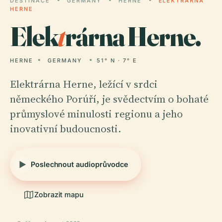
DESTINACE
GERMANY
HERNE
ELEKTRÁRNA
HERNE
Elek
t
rárna Herne.
HERNE
GERMANY
51° N · 7° E
Elektrárna Herne, ležící v srdci
německého Porúří, je svědectvím o bohaté
průmyslové minulosti regionu a jeho
inovativní budoucnosti.
Poslechnout audioprůvodce
Zobrazit mapu