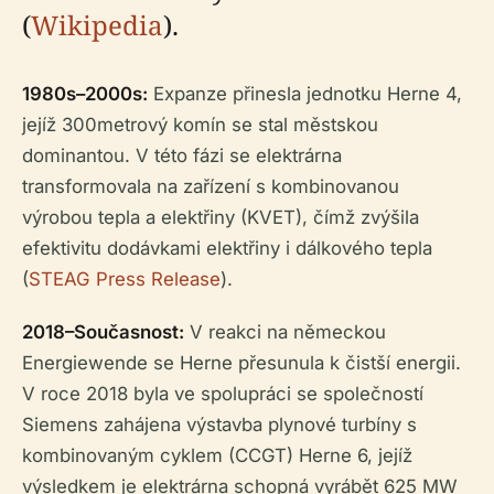
(
Wikipedia
).
1980s–2000s:
Expanze přinesla jednotku Herne 4,
jejíž 300metrový komín se stal městskou
dominantou. V této fázi se elektrárna
transformovala na zařízení s kombinovanou
výrobou tepla a elektřiny (KVET), čímž zvýšila
efektivitu dodávkami elektřiny i dálkového tepla
(
STEAG Press Release
).
2018–Současnost:
V reakci na německou
Energiewende se Herne přesunula k čistší energii.
V roce 2018 byla ve spolupráci se společností
Siemens zahájena výstavba plynové turbíny s
kombinovaným cyklem (CCGT) Herne 6, jejíž
výsledkem je elektrárna schopná vyrábět 625 MW