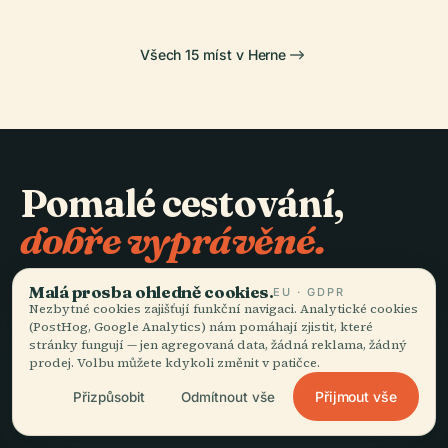
Všech 15 míst v Herne
Pomalé cestování,
dobře vyprávěné.
Malá prosba ohledně cookies.
ZŮSTAŇTE VE SMYČCE
EU · GDPR
Nezbytné cookies zajišťují funkční navigaci. Analytické cookies
(PostHog, Google Analytics) nám pomáhají zjistit, které
Přidat se
stránky fungují — jen agregovaná data, žádná reklama, žádný
prodej. Volbu můžete kdykoli změnit v patičce.
Přijmout vše
Přizpůsobit
Odmítnout vše