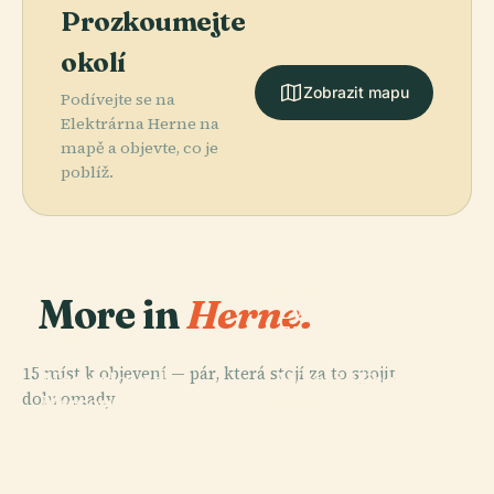
Prozkoumejte
okolí
Zobrazit mapu
Podívejte se na
Elektrárna Herne na
mapě a objevte, co je
poblíž.
PLACE
More in
Herne.
Lwl-Museum
Für
PLACE
Heimat- Und
Archäologie,
15 míst k objevení — pár, která stojí za to spojit
Naturkunde-
Westfälisches
dohromady.
Museum
Landesmuseum
PLACE
PLACE
Hrad
Osada
Wanne-Eickel
Herne
Strünkede
Teutoburgia