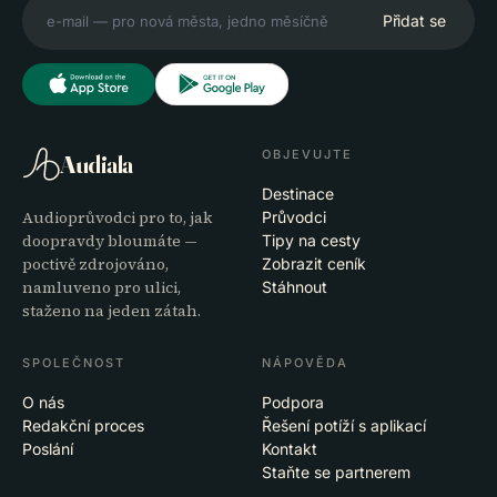
Přidat se
OBJEVUJTE
Audiala
Destinace
Audioprůvodci pro to, jak
Průvodci
doopravdy bloumáte —
Tipy na cesty
poctivě zdrojováno,
Zobrazit ceník
namluveno pro ulici,
Stáhnout
staženo na jeden zátah.
SPOLEČNOST
NÁPOVĚDA
O nás
Podpora
Redakční proces
Řešení potíží s aplikací
Poslání
Kontakt
Staňte se partnerem