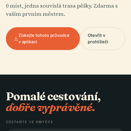
0 míst, jedna souvislá trasa pěšky. Zdarma s
vaším prvním městem.
Získejte tohoto průvodce
Otevřít v
v aplikaci
prohlížeči
Pomalé cestování,
dobře vyprávěné.
ZŮSTAŇTE VE SMYČCE