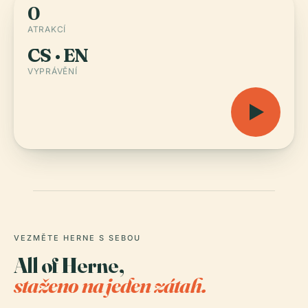
0
ATRAKCÍ
CS · EN
VYPRÁVĚNÍ
VEZMĚTE HERNE S SEBOU
All of Herne,
staženo na jeden zátah.