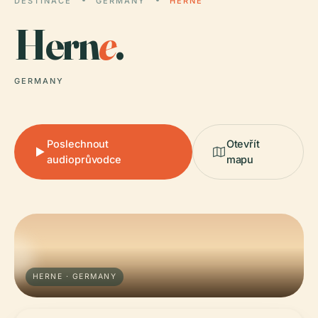
DESTINACE
GERMANY
HERNE
Hern
e
.
GERMANY
Poslechnout
Otevřít
audioprůvodce
mapu
HERNE · GERMANY