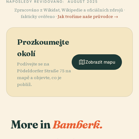
NAPOSLEDY REVIDOVÁNO:
AUGUST 2025
Zpracováno z Wikidat, Wikipedie a oficiálních zdrojů ·
fakticky ověřeno ·
Jak tvoříme naše průvodce →
Prozkoumejte
okolí
Zobrazit mapu
Podívejte se na
Pödeldorfer Straße 75 na
mapě a objevte, co je
poblíž.
More in
Bamberk.