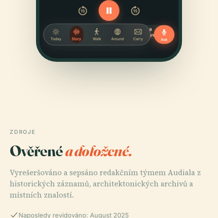
ZDROJE
Ověřené
a doložené.
Vyrešeršováno a sepsáno redakčním týmem Audiala z
historických záznamů, architektonických archivů a
místních znalostí.
Naposledy revidováno: August 2025