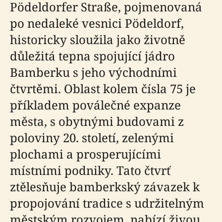
Pödeldorfer Straße, pojmenovaná
po nedaleké vesnici Pödeldorf,
historicky sloužila jako životně
důležitá tepna spojující jádro
Bamberku s jeho východními
čtvrtěmi. Oblast kolem čísla 75 je
příkladem poválečné expanze
města, s obytnými budovami z
poloviny 20. století, zelenými
plochami a prosperujícími
místními podniky. Tato čtvrť
ztělesňuje bamberkský závazek k
propojování tradice s udržitelným
městským rozvojem, nabízí živou