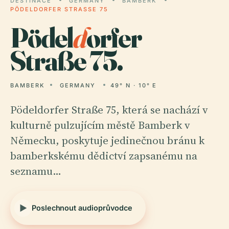
DESTINACE
GERMANY
BAMBERK
PÖDELDORFER STRASSE 75
Pödel
d
orfer
Straße 75.
BAMBERK
GERMANY
49° N · 10° E
Pödeldorfer Straße 75, která se nachází v
kulturně pulzujícím městě Bamberk v
Německu, poskytuje jedinečnou bránu k
bamberkskému dědictví zapsanému na
seznamu…
Poslechnout audioprůvodce