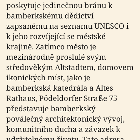
poskytuje jedinečnou bránu k
bamberkskému dědictví
zapsanému na seznamu UNESCO i
k jeho rozvíjející se městské
krajině. Zatímco město je
mezinárodně proslulé svým
středověkým Altstadtem, domovem
ikonických míst, jako je
bamberkská katedrála a Altes
Rathaus, Pödeldorfer Straße 75
představuje bamberkský
poválečný architektonický vývoj,
komunitního ducha a závazek k
udržitelnému životu. Tato adresa