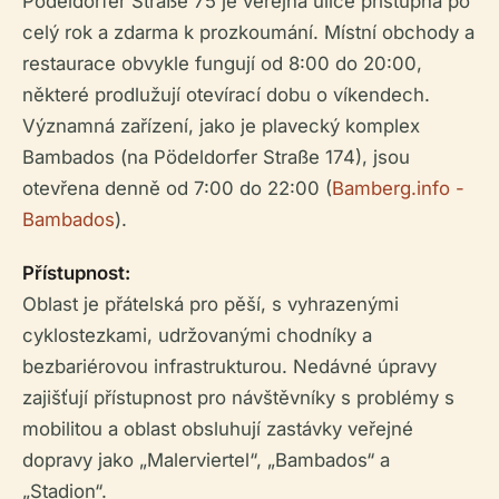
Pödeldorfer Straße 75 je veřejná ulice přístupná po
celý rok a zdarma k prozkoumání. Místní obchody a
restaurace obvykle fungují od 8:00 do 20:00,
některé prodlužují otevírací dobu o víkendech.
Významná zařízení, jako je plavecký komplex
Bambados (na Pödeldorfer Straße 174), jsou
otevřena denně od 7:00 do 22:00 (
Bamberg.info -
Bambados
).
Přístupnost:
Oblast je přátelská pro pěší, s vyhrazenými
cyklostezkami, udržovanými chodníky a
bezbariérovou infrastrukturou. Nedávné úpravy
zajišťují přístupnost pro návštěvníky s problémy s
mobilitou a oblast obsluhují zastávky veřejné
dopravy jako „Malerviertel“, „Bambados“ a
„Stadion“.