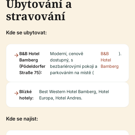
Ubytování a
stravování
Kde se ubytovat:
B&B Hotel
Moderní, cenově
B&B
).
Bamberg
dostupný, s
Hotel
(Pödeldorfer
bezbariérovými pokoji a
Bamberg
Straße 75):
parkováním na místě (
Blízké
Best Western Hotel Bamberg, Hotel
hotely:
Europa, Hotel Andres.
Kde se najíst: