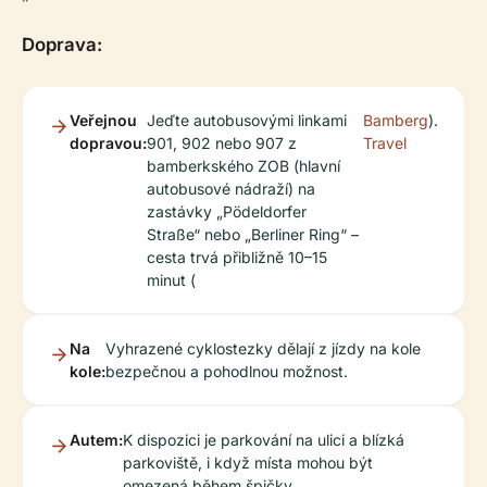
Doprava:
Veřejnou
Jeďte autobusovými linkami
Bamberg
).
dopravou:
901, 902 nebo 907 z
Travel
bamberkského ZOB (hlavní
autobusové nádraží) na
zastávky „Pödeldorfer
Straße“ nebo „Berliner Ring“ –
cesta trvá přibližně 10–15
minut (
Na
Vyhrazené cyklostezky dělají z jízdy na kole
kole:
bezpečnou a pohodlnou možnost.
Autem:
K dispozici je parkování na ulici a blízká
parkoviště, i když místa mohou být
omezená během špičky.