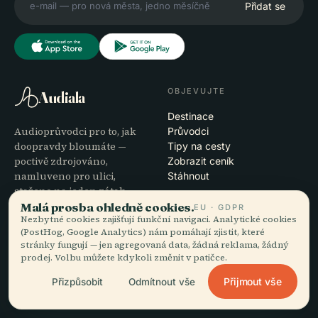
Přidat se
OBJEVUJTE
Audiala
Destinace
Audioprůvodci pro to, jak
Průvodci
doopravdy bloumáte —
Tipy na cesty
poctivě zdrojováno,
Zobrazit ceník
namluveno pro ulici,
Stáhnout
staženo na jeden zátah.
Malá prosba ohledně cookies.
EU · GDPR
Nezbytné cookies zajišťují funkční navigaci. Analytické cookies
SPOLEČNOST
NÁPOVĚDA
(PostHog, Google Analytics) nám pomáhají zjistit, které
stránky fungují — jen agregovaná data, žádná reklama, žádný
O nás
Podpora
prodej. Volbu můžete kdykoli změnit v patičce.
Redakční proces
Řešení potíží s aplikací
Poslání
Kontakt
Přijmout vše
Přizpůsobit
Odmítnout vše
Staňte se partnerem