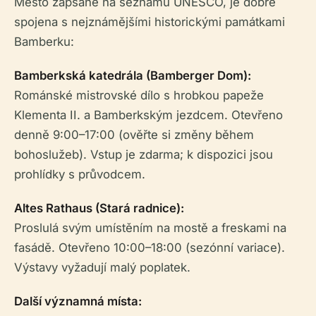
Město zapsané na seznamu UNESCO, je dobře
spojena s nejznámějšími historickými památkami
Bamberku:
Bamberkská katedrála (Bamberger Dom):
Románské mistrovské dílo s hrobkou papeže
Klementa II. a Bamberkským jezdcem. Otevřeno
denně 9:00–17:00 (ověřte si změny během
bohoslužeb). Vstup je zdarma; k dispozici jsou
prohlídky s průvodcem.
Altes Rathaus (Stará radnice):
Proslulá svým umístěním na mostě a freskami na
fasádě. Otevřeno 10:00–18:00 (sezónní variace).
Výstavy vyžadují malý poplatek.
Další významná místa: