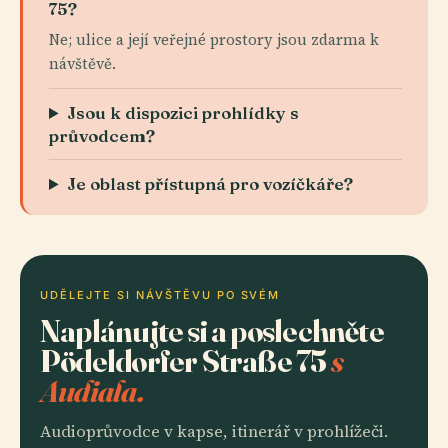
75?
Ne; ulice a její veřejné prostory jsou zdarma k
návštěvě.
Jsou k dispozici prohlídky s
průvodcem?
Je oblast přístupná pro vozíčkáře?
UDĚLEJTE SI NÁVŠTĚVU PO SVÉM
Naplánujte si a poslechněte
Pödeldorfer Straße 75
s
Audiala.
Audioprůvodce v kapse, itinerář v prohlížeči.