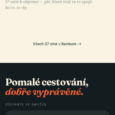
37 míst k objevení — pár, která stojí za to spojit
PLACE
PLACE
dohromady.
E.T.A.
Bamberský
PLACE
PLACE
Hoffmannovo
Michaelsberské
Bamberk
Dóm
Divadlo
Opatství
Všech 37 míst v Bamberk
Pomalé cestování,
dobře vyprávěné.
ZŮSTAŇTE VE SMYČCE