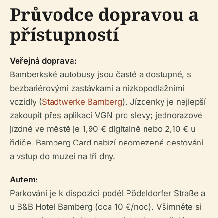
Průvodce dopravou a
přístupností
Veřejná doprava:
Bamberkské autobusy jsou časté a dostupné, s
bezbariérovými zastávkami a nízkopodlažními
vozidly (
Stadtwerke Bamberg
). Jízdenky je nejlepší
zakoupit přes aplikaci VGN pro slevy; jednorázové
jízdné ve městě je 1,90 € digitálně nebo 2,10 € u
řidiče. Bamberg Card nabízí neomezené cestování
a vstup do muzeí na tři dny.
Autem:
Parkování je k dispozici podél Pödeldorfer Straße a
u B&B Hotel Bamberg (cca 10 €/noc). Všimněte si