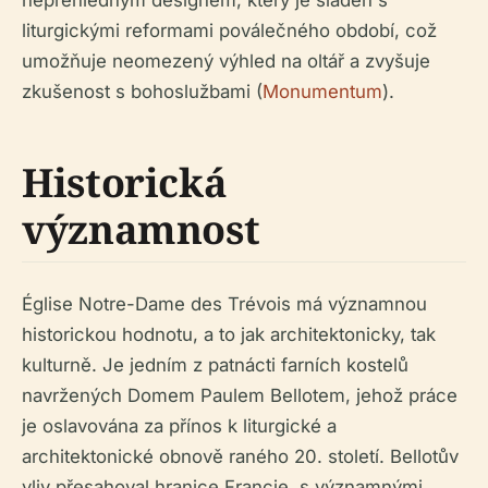
nepřehledným designem, který je sladěn s
liturgickými reformami poválečného období, což
umožňuje neomezený výhled na oltář a zvyšuje
zkušenost s bohoslužbami (
Monumentum
).
Historická
významnost
Église Notre-Dame des Trévois má významnou
historickou hodnotu, a to jak architektonicky, tak
kulturně. Je jedním z patnácti farních kostelů
navržených Domem Paulem Bellotem, jehož práce
je oslavována za přínos k liturgické a
architektonické obnově raného 20. století. Bellotův
vliv přesahoval hranice Francie, s významnými