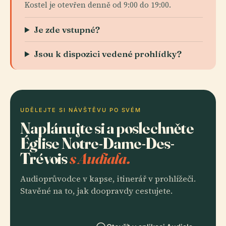
Kostel je otevřen denně od 9:00 do 19:00.
Je zde vstupné?
Jsou k dispozici vedené prohlídky?
UDĚLEJTE SI NÁVŠTĚVU PO SVÉM
Naplánujte si a poslechněte
Église Notre-Dame-Des-
Trévois
s Audiala.
Audioprůvodce v kapse, itinerář v prohlížeči.
Stavěné na to, jak doopravdy cestujete.