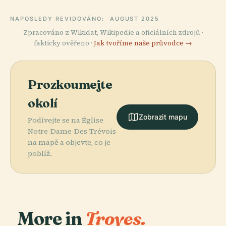
NAPOSLEDY REVIDOVÁNO:
AUGUST 2025
Zpracováno z Wikidat, Wikipedie a oficiálních zdrojů ·
fakticky ověřeno ·
Jak tvoříme naše průvodce →
Prozkoumejte
okolí
Zobrazit mapu
Podívejte se na Église
Notre-Dame-Des-Trévois
na mapě a objevte, co je
poblíž.
More in
Troyes.