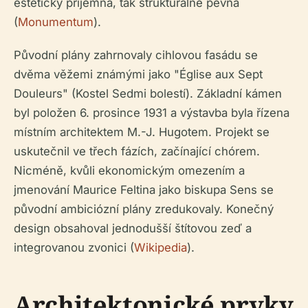
esteticky příjemná, tak strukturálně pevná
(
Monumentum
).
Původní plány zahrnovaly cihlovou fasádu se
dvěma věžemi známými jako "Église aux Sept
Douleurs" (Kostel Sedmi bolestí). Základní kámen
byl položen 6. prosince 1931 a výstavba byla řízena
místním architektem M.-J. Hugotem. Projekt se
uskutečnil ve třech fázích, začínající chórem.
Nicméně, kvůli ekonomickým omezením a
jmenování Maurice Feltina jako biskupa Sens se
původní ambiciózní plány zredukovaly. Konečný
design obsahoval jednodušší štítovou zeď a
integrovanou zvonici (
Wikipedia
).
Architektonické prvky