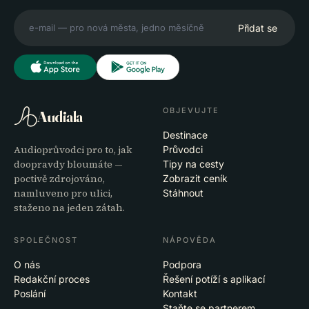
Přidat se
OBJEVUJTE
Audiala
Destinace
Audioprůvodci pro to, jak
Průvodci
doopravdy bloumáte —
Tipy na cesty
poctivě zdrojováno,
Zobrazit ceník
namluveno pro ulici,
Stáhnout
staženo na jeden zátah.
SPOLEČNOST
NÁPOVĚDA
O nás
Podpora
Redakční proces
Řešení potíží s aplikací
Poslání
Kontakt
Staňte se partnerem