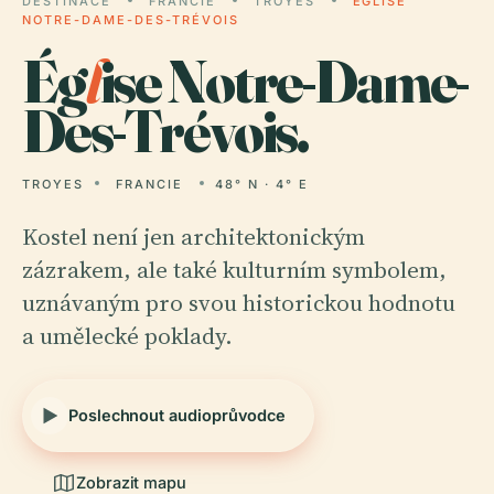
DESTINACE
FRANCIE
TROYES
ÉGLISE
NOTRE-DAME-DES-TRÉVOIS
Ég
l
ise Notre-Dame-
Des-Trévois.
TROYES
FRANCIE
48° N · 4° E
Kostel není jen architektonickým
zázrakem, ale také kulturním symbolem,
uznávaným pro svou historickou hodnotu
a umělecké poklady.
Poslechnout audioprůvodce
Zobrazit mapu