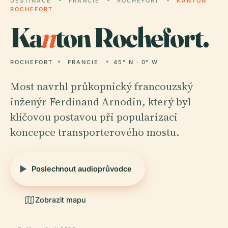
DESTINACE
FRANCIE
ROCHEFORT
KANTON
ROCHEFORT
Ka
n
ton Rochefort.
ROCHEFORT
FRANCIE
45° N · 0° W
Most navrhl průkopnický francouzský
inženýr Ferdinand Arnodin, který byl
klíčovou postavou při popularizaci
koncepce transporterového mostu.
Poslechnout audioprůvodce
Zobrazit mapu