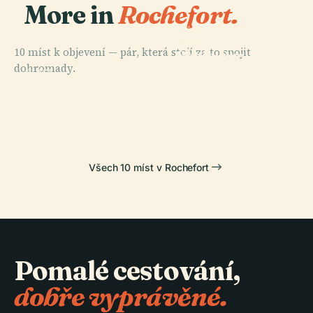
More in
Rochefort.
PLACE
Rochefort-
PLACE
10 míst k objevení — pár, která stojí za to spojit
Škola Pro
Martrou
dohromady.
Výcvik
Transporter
PLACE
PLACE
Arsenal De
Poddůstojníků
Échillais
Bridge
Rochefort
Letectva
Všech 10 míst v Rochefort
Pomalé cestování,
dobře vyprávěné.