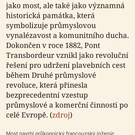
jako most, ale také jako významná
historická památka, která
symbolizuje průmyslovou
vynalézavost a komunitního ducha.
Dokončen v roce 1882, Pont
Transbordeur vznikl jako revoluční
řešení pro udržení plavebních cest
během Druhé průmyslové
revoluce, která přinesla
bezprecedentní vzestup
průmyslové a komerční činnosti po
celé Evropě. (
zdroj
)
Most navrhl průkopnický francouzský inženýr