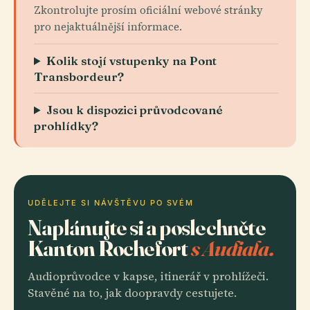
Zkontrolujte prosím oficiální webové stránky
pro nejaktuálnější informace.
Kolik stojí vstupenky na Pont
Transbordeur?
Jsou k dispozici průvodcované
prohlídky?
UDĚLEJTE SI NÁVŠTĚVU PO SVÉM
Naplánujte si a poslechněte
Kanton Rochefort
s Audiala.
Audioprůvodce v kapse, itinerář v prohlížeči.
Stavěné na to, jak doopravdy cestujete.