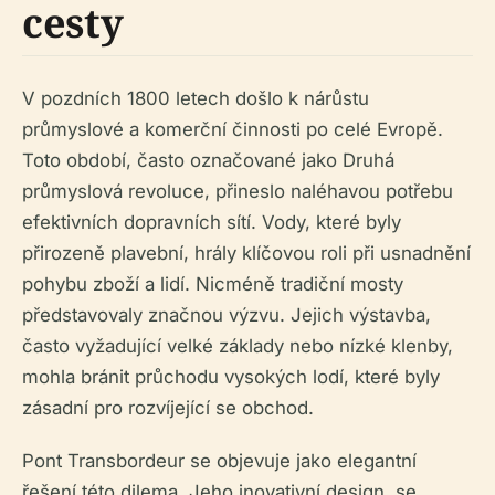
cesty
V pozdních 1800 letech došlo k nárůstu
průmyslové a komerční činnosti po celé Evropě.
Toto období, často označované jako Druhá
průmyslová revoluce, přineslo naléhavou potřebu
efektivních dopravních sítí. Vody, které byly
přirozeně plavební, hrály klíčovou roli při usnadnění
pohybu zboží a lidí. Nicméně tradiční mosty
představovaly značnou výzvu. Jejich výstavba,
často vyžadující velké základy nebo nízké klenby,
mohla bránit průchodu vysokých lodí, které byly
zásadní pro rozvíjející se obchod.
Pont Transbordeur se objevuje jako elegantní
řešení této dilema. Jeho inovativní design, se