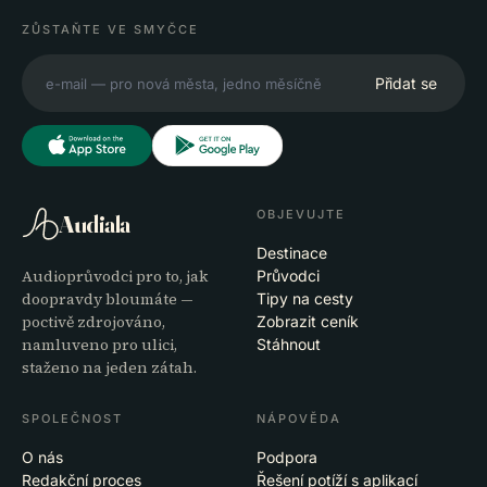
ZŮSTAŇTE VE SMYČCE
Přidat se
OBJEVUJTE
Audiala
Destinace
Audioprůvodci pro to, jak
Průvodci
doopravdy bloumáte —
Tipy na cesty
poctivě zdrojováno,
Zobrazit ceník
namluveno pro ulici,
Stáhnout
staženo na jeden zátah.
SPOLEČNOST
NÁPOVĚDA
O nás
Podpora
Redakční proces
Řešení potíží s aplikací