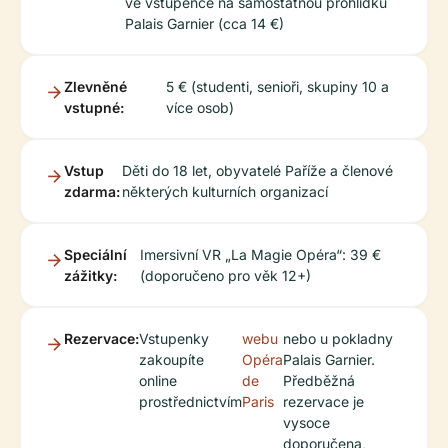
ve vstupence na samostatnou prohlídku
Palais Garnier (cca 14 €)
Zlevněné
5 € (studenti, senioři, skupiny 10 a
vstupné:
více osob)
Vstup
Děti do 18 let, obyvatelé Paříže a členové
zdarma:
některých kulturních organizací
Speciální
Imersivní VR „La Magie Opéra“: 39 €
zážitky:
(doporučeno pro věk 12+)
Rezervace:
Vstupenky
webu
nebo u pokladny
zakoupíte
Opéra
Palais Garnier.
online
de
Předběžná
prostřednictvím
Paris
rezervace je
vysoce
doporučena,