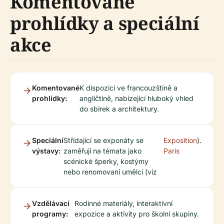
Komentované
prohlídky a speciální
akce
Komentované
K dispozici ve francouzštině a
prohlídky:
angličtině, nabízející hluboký vhled
do sbírek a architektury.
Speciální
Střídající se exponáty se
Exposition
).
výstavy:
zaměřují na témata jako
Paris
scénické šperky, kostýmy
nebo renomovaní umělci (viz
Vzdělávací
Rodinné materiály, interaktivní
programy:
expozice a aktivity pro školní skupiny.