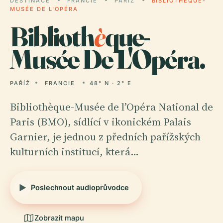
DESTINACE
FRANCIE
PAŘÍŽ
BIBLIOTHÈQUE-
MUSÉE DE L'OPÉRA
Biblioth
è
que-
Musée De L'Opéra.
PAŘÍŽ
FRANCIE
48° N · 2° E
Bibliothèque-Musée de l’Opéra National de
Paris (BMO), sídlící v ikonickém Palais
Garnier, je jednou z předních pařížských
kulturních institucí, která…
Poslechnout audioprůvodce
Zobrazit mapu