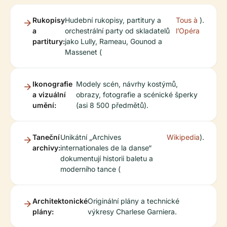
Rukopisy
Hudební rukopisy, partitury a
Tous à
).
a
orchestrální party od skladatelů
l’Opéra
partitury:
jako Lully, Rameau, Gounod a
Massenet (
Ikonografie
Modely scén, návrhy kostýmů,
a vizuální
obrazy, fotografie a scénické šperky
umění:
(asi 8 500 předmětů).
Taneční
Unikátní „Archives
Wikipedia
).
archivy:
internationales de la danse“
dokumentují historii baletu a
moderního tance (
Architektonické
Originální plány a technické
plány:
výkresy Charlese Garniera.