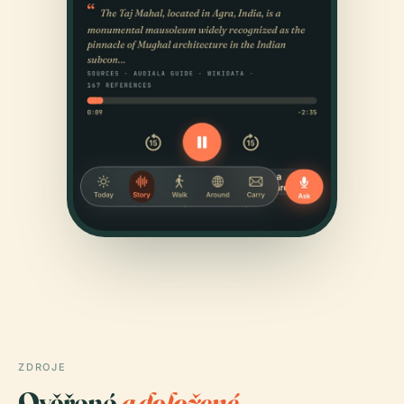
ZDROJE
Ověřené
a doložené.