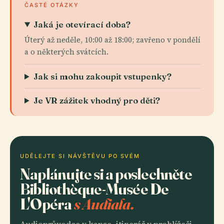
ČASTÉ OTÁZKY
Jaká je otevírací doba?
Úterý až neděle, 10:00 až 18:00; zavřeno v pondělí
a o některých svátcích.
Jak si mohu zakoupit vstupenky?
Je VR zážitek vhodný pro děti?
UDĚLEJTE SI NÁVŠTĚVU PO SVÉM
Naplánujte si a poslechněte
Bibliothèque-Musée De
L'Opéra
s Audiala.