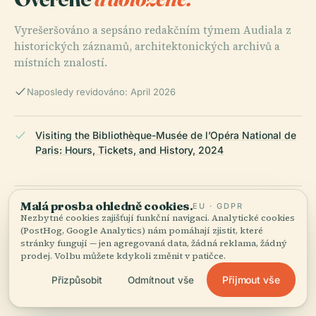
Vyrešeršováno a sepsáno redakčním týmem Audiala z
historických záznamů, architektonických archivů a
místních znalostí.
Naposledy revidováno: April 2026
Visiting the Bibliothèque-Musée de l’Opéra National de
Paris: Hours, Tickets, and History, 2024
Malá prosba ohledně cookies.
Visiting the Bibliothèque-Musée de l’Opéra: Hours,
EU · GDPR
Nezbytné cookies zajišťují funkční navigaci. Analytické cookies
Tickets, and Cultural Highlights at Palais Garnier, 2024
(PostHog, Google Analytics) nám pomáhají zjistit, které
stránky fungují — jen agregovaná data, žádná reklama, žádný
prodej. Volbu můžete kdykoli změnit v patičce.
Visiting the Bibliothèque-Musée de l’Opéra: Hours,
Přijmout vše
Přizpůsobit
Odmítnout vše
Tickets & Paris Historical Sites Guide, 2025