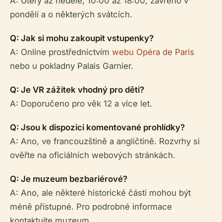
A: Úterý až neděle, 10:00 až 18:00; zavřeno v
pondělí a o některých svátcích.
Q: Jak si mohu zakoupit vstupenky?
A: Online prostřednictvím
webu Opéra de Paris
nebo u pokladny Palais Garnier.
Q: Je VR zážitek vhodný pro děti?
A: Doporučeno pro věk 12 a více let.
Q: Jsou k dispozici komentované prohlídky?
A: Ano, ve francouzštině a angličtině. Rozvrhy si
ověřte na oficiálních webových stránkách.
Q: Je muzeum bezbariérové?
A: Ano, ale některé historické části mohou být
méně přístupné. Pro podrobné informace
kontaktujte muzeum.