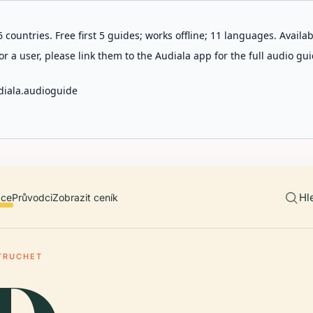
 countries. Free first 5 guides; works offline; 11 languages. Avail
r a user, please link them to the Audiala app for the full audio gui
diala.audioguide
Hl
ace
Průvodci
Zobrazit ceník
TRUCHET