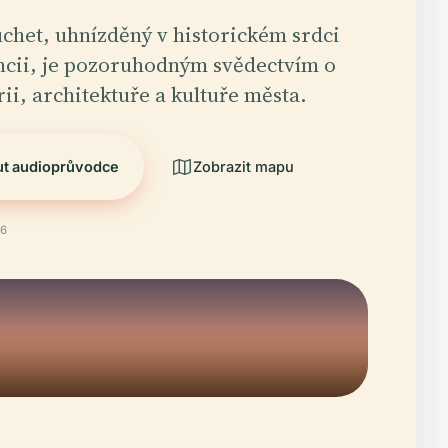
chet, uhnízděný v historickém srdci
ncii, je pozoruhodným svědectvím o
rii, architektuře a kultuře města.
ut audioprůvodce
Zobrazit mapu
26