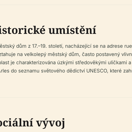
istorické umístění
tský dům z 17.–19. století, nacházející se na adrese rue
 vztahuje na velkolepý městský dům, často postavený vli
oblast je charakterizována úzkými středověkými uličkami
Arles do seznamu světového dědictví UNESCO, které zah
ociální vývoj