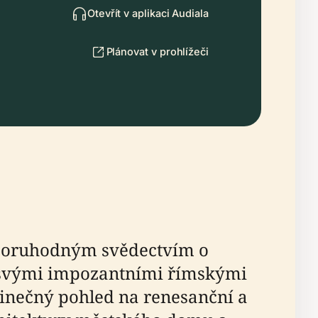
Otevřít v aplikaci Audiala
Plánovat v prohlížeči
pozoruhodným svědectvím o
lé svými impozantními římskými
inečný pohled na renesanční a