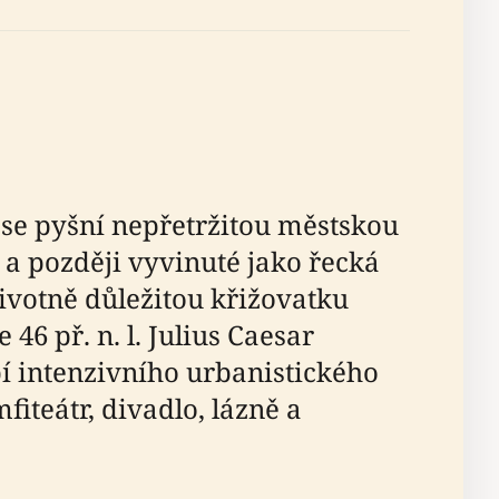
 se pyšní nepřetržitou městskou
ty a později vyvinuté jako řecká
životně důležitou křižovatku
e 46 př. n. l. Julius Caesar
bí intenzivního urbanistického
teátr, divadlo, lázně a