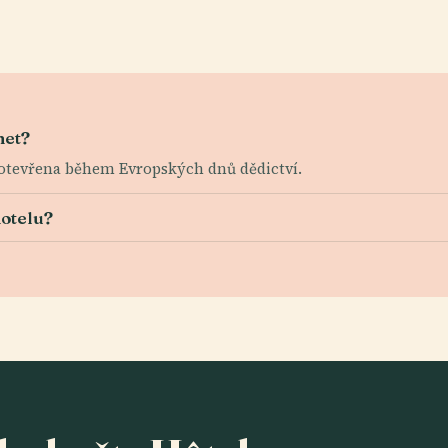
het?
 otevřena během Evropských dnů dědictví.
hotelu?