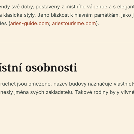
rendy své doby, postavený z místního vápence a s elegant
 klasické styly. Jeho blízkost k hlavním památkám, jako j
les (
arles-guide.com
;
arlestourisme.com
).
stní osobnosti
ruchet jsou omezené, název budovy naznačuje vlastnictví
 nesly jména svých zakladatelů. Takové rodiny byly vliv