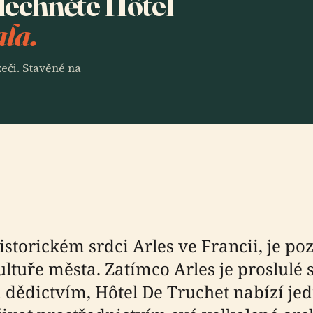
slechněte Hôtel
ala.
eči. Stavěné na
istorickém srdci Arles ve Francii, je 
 kultuře města. Zatímco Arles je proslu
dictvím, Hôtel De Truchet nabízí jed