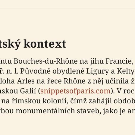
tský kontext
entu Bouches-du-Rhône na jihu Francie,
í př. n. l. Původně obydlené Ligury a Kel
loha Arles na řece Rhône z něj učinila 
skou Galií (
snippetsofparis.com
). V roc
– na římskou kolonii, čímž zahájil obdo
ou monumentálních staveb, jako je amfi