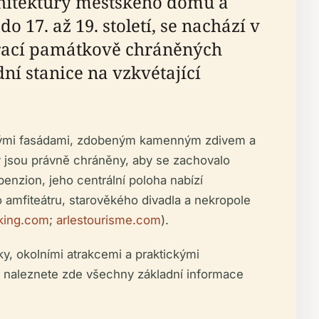
chitektury městského domu a
do 17. až 19. století, se nachází v
trací památkově chráněných
ní stanice na vzkvétající
rickými fasádami, zdobeným kamenným zdivem a
 jsou právně chráněny, aby se zachovalo
enzion, jeho centrální poloha nabízí
 amfiteátru, starověkého divadla a nekropole
king.com
;
arlestourisme.com
).
, okolními atrakcemi a praktickými
el, naleznete zde všechny základní informace