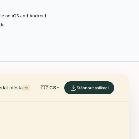
able on iOS and Android.
de.
edat města
🇨🇿
CS
Stáhnout aplikaci
⌘K