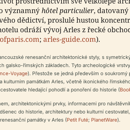
život prostřednictvím své velkolepé ar
to významný
hôtel particulier
, datovaný 
ého dědictví, proslulé hustou koncen
otelu odráží vývoj Arles z řecké obchod
sofparis.com
;
arles-guide.com
).
francouzské renesanční architektonické styly, s symet
h galsko-římských základech. Tyto archeologické vrstvy
ance-Voyage
). Přestože se jedná především o soukromý p
a kulturním památkám Arles, včetně ikonického římského
cestovatele hledající pohodlí a ponoření do historie (
Boo
m, architektonickými prvky, informacemi pro návštěvníky
adšenec do historie, architektury nebo kulturní cestovat
renesanční památky v Arles (
Petit Futé
;
PlanetWare
).