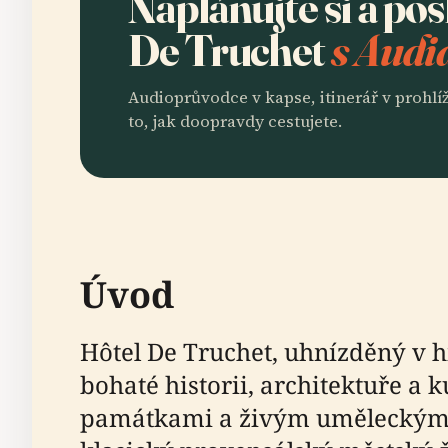
Naplánujte si a po
De Truchet
s Audi
Audioprůvodce v kapse, itinerář v prohlíž
to, jak doopravdy cestujete.
Úvod
Hôtel De Truchet, uhnízděný v h
bohaté historii, architektuře a
památkami a živým uměleckým dě