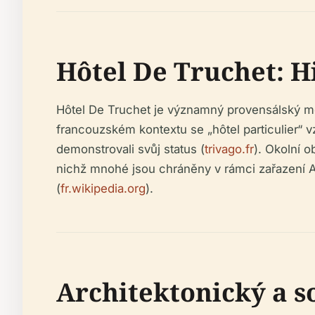
Hôtel De Truchet: H
Hôtel De Truchet je významný provensálský měs
francouzském kontextu se „hôtel particulier“
demonstrovali svůj status (
trivago.fr
). Okolní 
nichž mnohé jsou chráněny v rámci zařazení 
(
fr.wikipedia.org
).
Architektonický a s