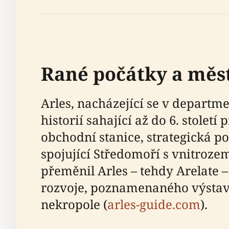
Rané počátky a měs
Arles, nacházející se v departm
historií sahající až do 6. stolet
obchodní stanice, strategická po
spojující Středomoří s vnitrozem
přeměnil Arles – tehdy Arelate 
rozvoje, poznamenaného výstavb
nekropole (
arles-guide.com
).