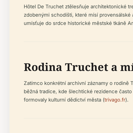
Hôtel De Truchet ztělesňuje architektonické t
zdobenými schodišti, které mísí provensálské a
umísťuje do srdce historické městské tkáně Ar
Rodina Truchet a mí
Zatímco konkrétní archivní záznamy o rodině T
běžná tradice, kde šlechtické rezidence často
formovaly kulturní dědictví města (
trivago.fr
).