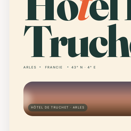
Hô
t
el
Truch
ARLES
FRANCIE
43° N · 4° E
HÔTEL DE TRUCHET · ARLES