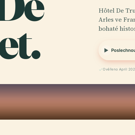
 De
Hôtel De Tru
et.
Arles ve Fra
bohaté histo
Poslechno
Ověřeno April 20