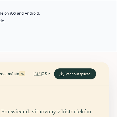
able on iOS and Android.
de.
edat města
🇨🇿
CS
Stáhnout aplikaci
⌘K
 Boussicaud, situovaný v historickém