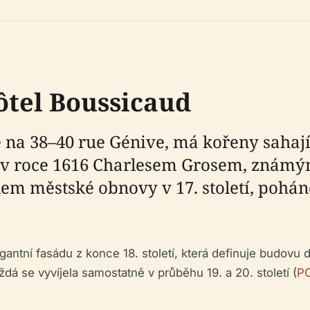
ôtel Boussicaud
e na 38–40 rue Génive, má kořeny sahaj
 v roce 1616 Charlesem Grosem, známým
olem městské obnovy v 17. století, pohán
gantní fasádu z konce 18. století, která definuje budovu 
ždá se vyvíjela samostatně v průběhu 19. a 20. století (
PO