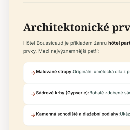
Architektonické pr
Hôtel Boussicaud je příkladem žánru
hôtel part
prvky. Mezi nejvýznamnější patří:
Malované stropy:
Originální umělecká díla z po
Sádrové krby (Gypserie):
Bohatě zdobené sád
Kamenná schodiště a dlažební podlahy:
Ukáz