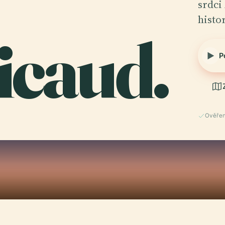
srdci
histo
icaud.
P
Ověřen