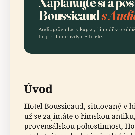
Naplánujte si a po
Boussicaud
s Audi
Audioprůvodce v kapse, itinerář v prohlíž
to, jak doopravdy cestujete.
Úvod
Hotel Boussicaud, situovaný v hi
už se zajímáte o římskou antiku
provensálskou pohostinnost, Hot