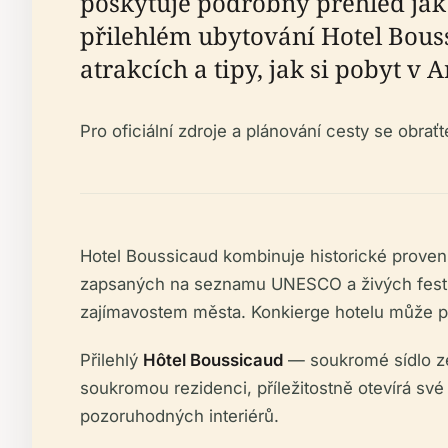
poskytuje podrobný přehled jak o
přilehlém ubytování Hotel Bouss
atrakcích a tipy, jak si pobyt v A
Pro oficiální zdroje a plánování cesty se obrať
Hotel Boussicaud kombinuje historické proven
zapsaných na seznamu UNESCO a živých festiva
zajímavostem města. Konkierge hotelu může p
Přilehlý
Hôtel Boussicaud
— soukromé sídlo ze 
soukromou rezidenci, příležitostně otevírá sv
pozoruhodných interiérů.