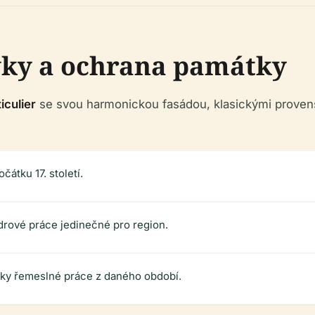
vky a ochrana památky
iculier
se svou harmonickou fasádou, klasickými provens
čátku 17. století.
rové práce jedinečné pro region.
ky řemeslné práce z daného období.