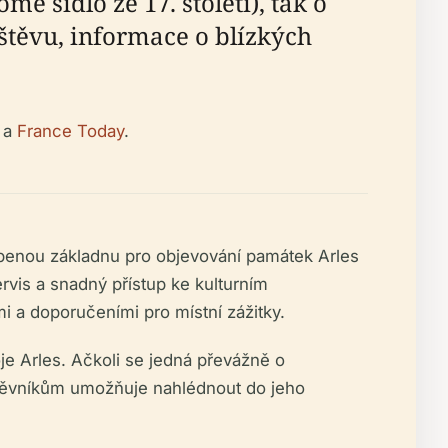
 sídlo ze 17. století), tak o
štěvu, informace o blízkých
a
France Today
.
íbenou základnu pro objevování památek Arles
vis a snadný přístup ke kulturním
a doporučeními pro místní zážitky.
je Arles. Ačkoli se jedná převážně o
vštěvníkům umožňuje nahlédnout do jeho