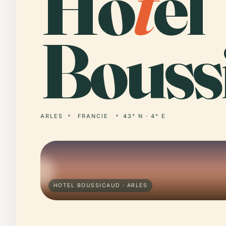
Ho
t
el
Bouss
ARLES
FRANCIE
43° N · 4° E
HOTEL BOUSSICAUD · ARLES