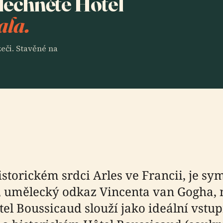
slechněte Hotel
ala.
eči. Stavěné na
storickém srdci Arles ve Francii, je s
, umělecký odkaz Vincenta van Gogha, n
el Boussicaud slouží jako ideální vstu