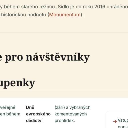
lity během starého režimu. Sídlo je od roku 2016 chráněn
 historickou hodnotu (
Monumentum
).
e pro návštěvníky
tupenky
 veřejné
Dnů
(září) a vybraných
olen během
evropského
komentovaných
Vstu
dědictví
prohlídek.
popla