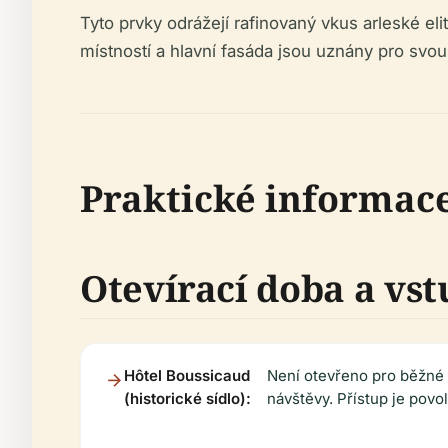
Tyto prvky odrážejí rafinovaný vkus arleské e
místností a hlavní fasáda jsou uznány pro svou
Praktické informac
Otevírací doba a vs
Hôtel Boussicaud
Není otevřeno pro běžné
(historické sídlo):
návštěvy. Přístup je pov