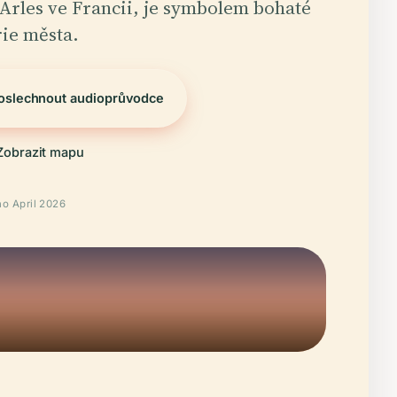
 Arles ve Francii, je symbolem bohaté
rie města.
oslechnout audioprůvodce
Zobrazit mapu
o April 2026