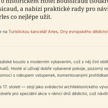
 historickém Hôtel Boussicaud (soukromé
icaud, a nabízí praktické rady pro náv
rles co nejlépe užít.
te na
Turistickou kancelář Arles
,
Dny evropského dědictví
sálské kouzlo s moderním vybavením, což z něj činí obl
lů. Hosté si užívají dobře vybavené pokoje, pozorný ser
omoci s nákupem vstupenek, komentovanými prohlídkami 
17. století — stojí jako svědectví architektonického vývo
é dveře pro speciální akce v rámci dnů dědictví, což ná