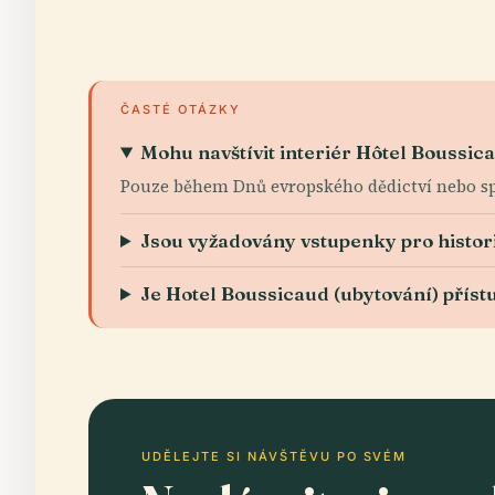
ČASTÉ OTÁZKY
Mohu navštívit interiér Hôtel Boussic
Pouze během Dnů evropského dědictví nebo sp
Jsou vyžadovány vstupenky pro histor
Je Hotel Boussicaud (ubytování) přís
UDĚLEJTE SI NÁVŠTĚVU PO SVÉM