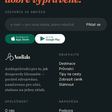
ZŮSTAŇTE VE SMYČCE
Přidat se
OBJEVUJTE
Audiala
Destinace
Audioprůvodci pro to, jak
Průvodci
doopravdy bloumáte —
Tipy na cesty
poctivě zdrojováno,
Zobrazit ceník
namluveno pro ulici,
Stáhnout
staženo na jeden zátah.
SPOLEČNOST
NÁPOVĚDA
O nás
Podpora