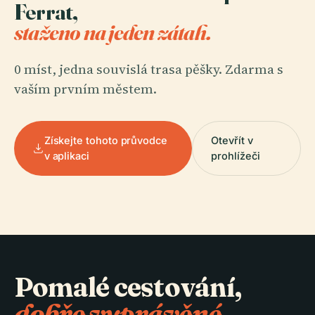
Ferrat,
staženo na jeden zátah.
0 míst, jedna souvislá trasa pěšky. Zdarma s
vaším prvním městem.
Získejte tohoto průvodce
Otevřít v
v aplikaci
prohlížeči
Pomalé cestování,
dobře vyprávěné.