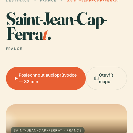
DESTINACE
FRANCE
SAINT-JEAN-CAP-FERRAT
Saint-Jean-Cap-
Ferra
t
.
FRANCE
Poslechnout audioprůvodce
Otevřít
— 32 min
mapu
SAINT-JEAN-CAP-FERRAT · FRANCE