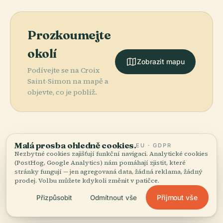
Prozkoumejte
okolí
Zobrazit mapu
Podívejte se na Croix
Saint-Simon na mapě a
objevte, co je poblíž.
Malá prosba ohledně cookies.
EU · GDPR
More in
Saint-Germain-
Nezbytné cookies zajišťují funkční navigaci. Analytické cookies
(PostHog, Google Analytics) nám pomáhají zjistit, které
en-Laye.
stránky fungují — jen agregovaná data, žádná reklama, žádný
prodej. Volbu můžete kdykoli změnit v patičce.
PLACE
PLACE
Přijmout vše
Přizpůsobit
Odmítnout vše
31 míst k objevení — pár, která stojí za to spojit
Château De
Národní
PLACE
dohromady.
Domaine
Saint-Germain-
Archeologické
PLACE