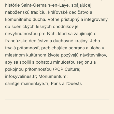
histórie Saint-Germain-en-Laye, spájajúcej
náboženskú tradíciu, kráľovské dedičstvo a
komunitného ducha. Voľne prístupný a integrovaný
do scénických lesných chodníkov je
nevyhnutnosťou pre tých, ktorí sa zaujímajú o
francúzske dedičstvo a duchovné krajiny. Jeho
trvalá prítomnosť, prebiehajúca ochrana a úloha v
miestnom kultúrnom živote pozývajú návštevníkov,
aby sa spojili s bohatou minulosťou regiónu a
pokojnou prítomnosťou (POP Culture;
infosyvelines.fr; Monumentum;
saintgermainenlaye.fr; Paris à l’Ouest).