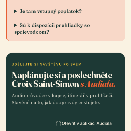
Je tam vstupný poplatok?
Sú k dispozícii prehliadky so
sprievodcom?
UDĚLEJTE SI NÁVŠTĚVU PO SVÉM
Naplánujte si a poslechněte
Croix Saint-Simon
s Audiala.
Audioprůvodce v kapse, itinerář v prohlížeči.
Stavěné na to, jak doopravdy cestujete.
Otevřít v aplikaci Audiala