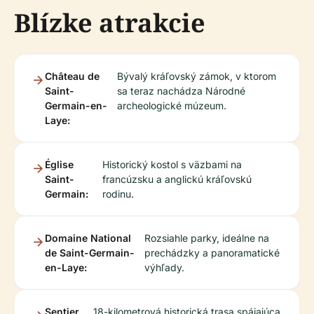
Blízke atrakcie
Château de
Bývalý kráľovský zámok, v ktorom
Saint-
sa teraz nachádza Národné
Germain-en-
archeologické múzeum.
Laye:
Église
Historický kostol s väzbami na
Saint-
francúzsku a anglickú kráľovskú
Germain:
rodinu.
Domaine National
Rozsiahle parky, ideálne na
de Saint-Germain-
prechádzky a panoramatické
en-Laye:
výhľady.
Sentier
18-kilometrová historická trasa spájajúca