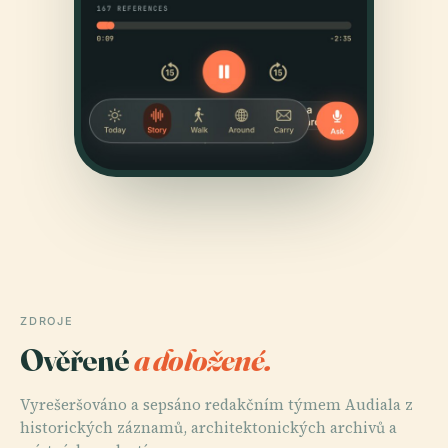
ZDROJE
Ověřené
a doložené.
Vyrešeršováno a sepsáno redakčním týmem Audiala z
historických záznamů, architektonických archivů a