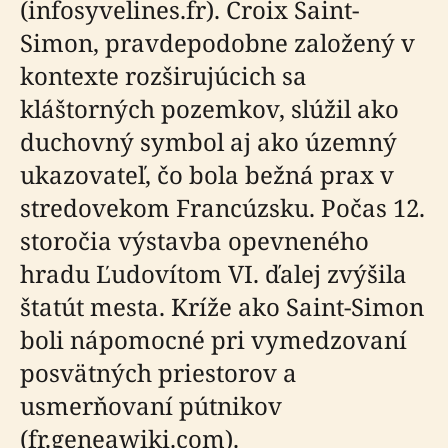
(infosyvelines.fr). Croix Saint-
Simon, pravdepodobne založený v
kontexte rozširujúcich sa
kláštorných pozemkov, slúžil ako
duchovný symbol aj ako územný
ukazovateľ, čo bola bežná prax v
stredovekom Francúzsku. Počas 12.
storočia výstavba opevneného
hradu Ľudovítom VI. ďalej zvýšila
štatút mesta. Kríže ako Saint-Simon
boli nápomocné pri vymedzovaní
posvätných priestorov a
usmerňovaní pútnikov
(fr.geneawiki.com).