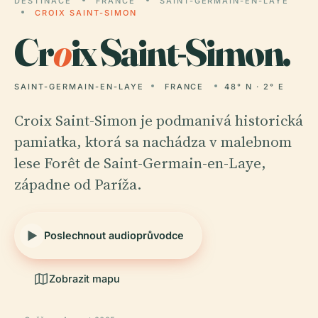
DESTINACE
FRANCE
SAINT-GERMAIN-EN-LAYE
CROIX SAINT-SIMON
Cr
o
ix Saint-Simon.
SAINT-GERMAIN-EN-LAYE
FRANCE
48° N · 2° E
Croix Saint-Simon je podmanivá historická
pamiatka, ktorá sa nachádza v malebnom
lese Forêt de Saint-Germain-en-Laye,
západne od Paríža.
Poslechnout audioprůvodce
Zobrazit mapu