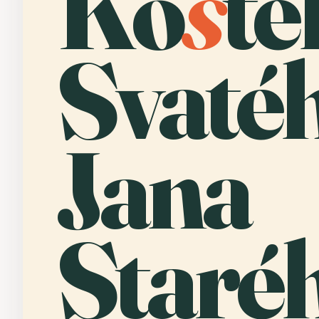
Ko
s
te
Svaté
Jana
Staréh