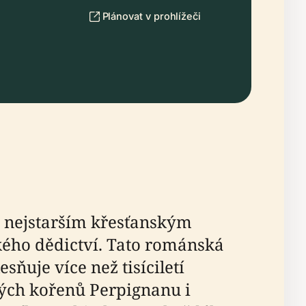
Plánovat v prohlížeči
je nejstarším křesťanským
ého dědictví. Tato románská
sňuje více než tisíciletí
kých kořenů Perpignanu i