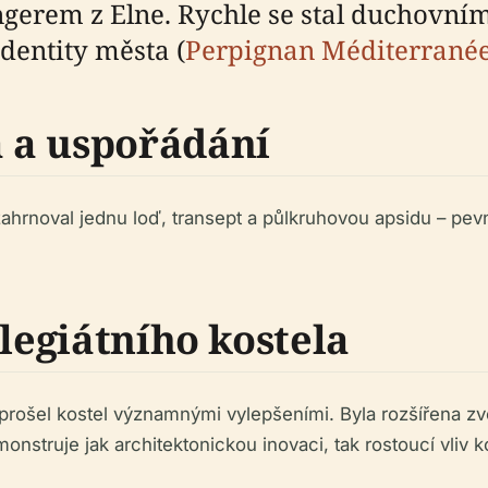
ngerem z Elne. Rychle se stal duchovn
dentity města (
Perpignan Méditerrané
 a uspořádání
 zahrnoval jednu loď, transept a půlkruhovou apsidu – pe
olegiátního kostela
í prošel kostel významnými vylepšeními. Byla rozšířena z
struje jak architektonickou inovaci, tak rostoucí vliv ko