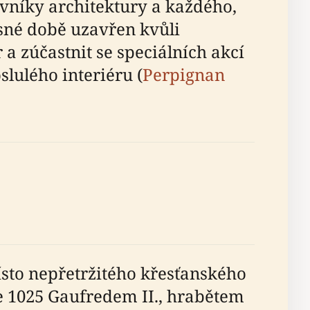
lovníky architektury a každého,
asné době uzavřen kvůli
a zúčastnit se speciálních akcí
lulého interiéru (
Perpignan
ísto nepřetržitého křesťanského
oce 1025 Gaufredem II., hrabětem