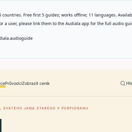
 countries. Free first 5 guides; works offline; 11 languages. Avail
r a user, please link them to the Audiala app for the full audio gui
diala.audioguide
Hl
ace
Průvodci
Zobrazit ceník
L SVATÉHO JANA STARÉHO V PERPIGNANU