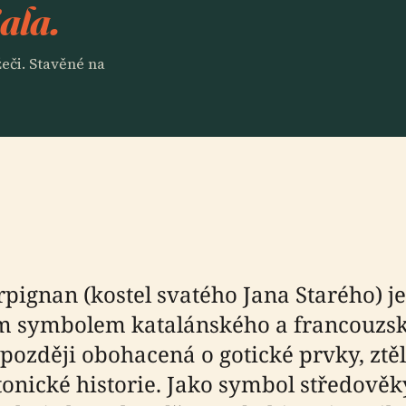
ala.
eči. Stavěné na
erpignan (kostel svatého Jana Starého) 
 symbolem katalánského a francouzsk
později obohacená o gotické prvky, ztěle
tonické historie. Jako symbol středově