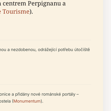
ím centrem Perpignanu a
e Tourisme
).
vnou a nezdobenou, odrážející potřebu útočiště
vonice a přidány nové románské portály –
stela (
Monumentum
).