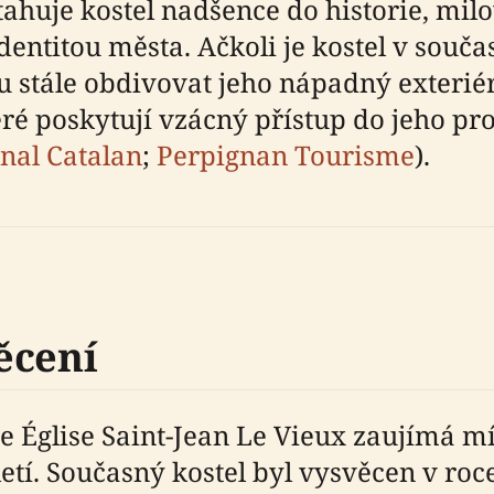
řitahuje kostel nadšence do historie, mi
identitou města. Ačkoli je kostel v souč
 stále obdivovat jeho nápadný exteriér 
é poskytují vzácný přístup do jeho pros
nal Catalan
;
Perpignan Tourisme
).
ěcení
e Église Saint-Jean Le Vieux zaujímá m
oletí. Současný kostel byl vysvěcen v r