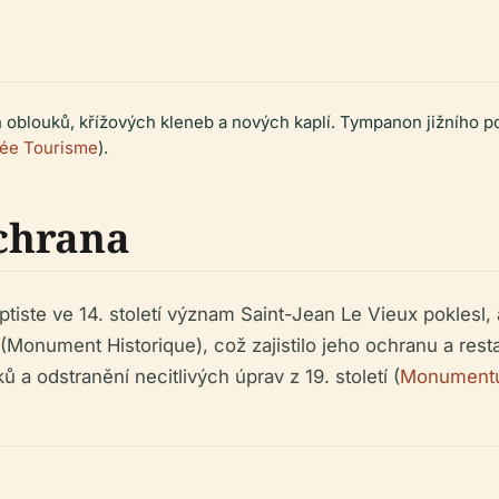
ch oblouků, křížových kleneb a nových kaplí. Tympanon jižního p
née Tourisme
).
ochrana
iste ve 14. století význam Saint-Jean Le Vieux poklesl, 
a (Monument Historique), což zajistilo jeho ochranu a res
 odstranění necitlivých úprav z 19. století (
Monument