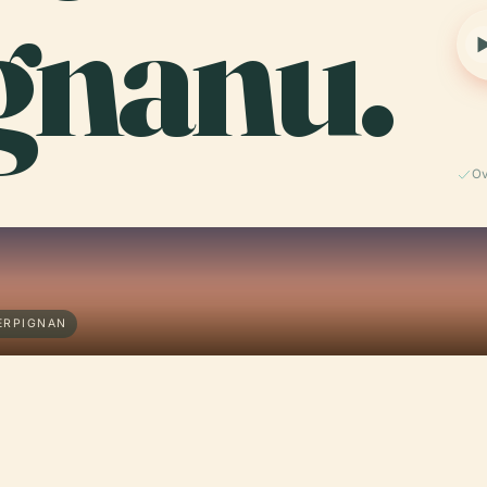
gnanu.
Ov
ERPIGNAN