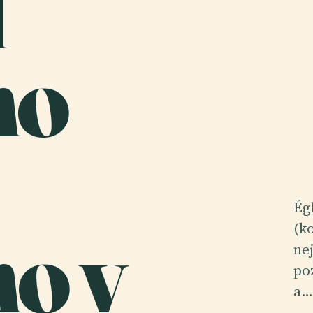
l
ho
Ég
o v
(ko
ne
po
a…