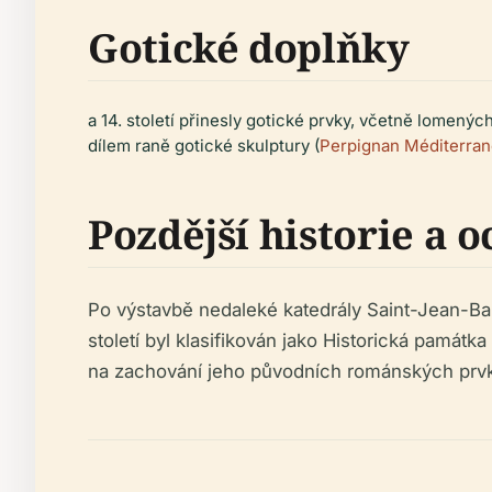
Gotické doplňky
a 14. století přinesly gotické prvky, včetně lomený
dílem raně gotické skulptury (
Perpignan Méditerra
Pozdější historie a 
Po výstavbě nedaleké katedrály Saint-Jean-Bapt
století byl klasifikován jako Historická památk
na zachování jeho původních románských prvků a