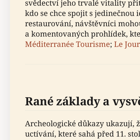
svědectví jeho trvalé vitality p
kdo se chce spojit s jedinečnou 
restaurování, návštěvníci mohou
a komentovaných prohlídek, kter
Méditerranée Tourisme
;
Le Jour
Rané základy a vysv
Archeologické důkazy ukazují, ž
uctívání, které sahá před 11. st