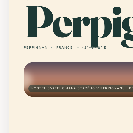
Perpi
PERPIGNAN
FRANCE
42° N · 2° E
KOSTEL SVATÉHO JANA STARÉHO V PERPIGNANU · P