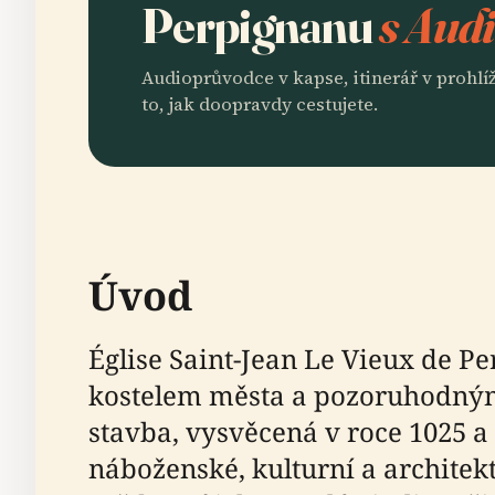
Perpignanu
s Audi
Audioprůvodce v kapse, itinerář v prohlíž
to, jak doopravdy cestujete.
Úvod
Église Saint-Jean Le Vieux de P
kostelem města a pozoruhodným
stavba, vysvěcená v roce 1025 a 
náboženské, kulturní a architek