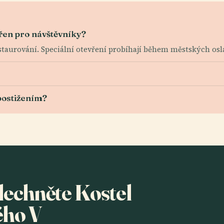
vřen pro návštěvníky?
staurování. Speciální otevření probíhají během městských osla
 postižením?
slechněte Kostel
ého V