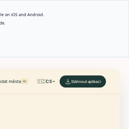
able on iOS and Android.
de.
edat města
🇨🇿
CS
Stáhnout aplikaci
⌘K