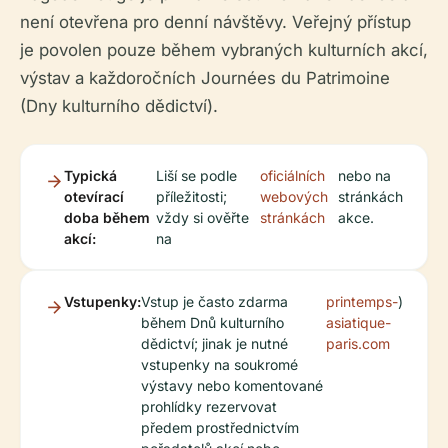
není otevřena pro denní návštěvy. Veřejný přístup
je povolen pouze během vybraných kulturních akcí,
výstav a každoročních Journées du Patrimoine
(Dny kulturního dědictví).
Typická
Liší se podle
oficiálních
nebo na
otevírací
příležitosti;
webových
stránkách
doba během
vždy si ověřte
stránkách
akce.
akcí:
na
Vstupenky:
Vstup je často zdarma
printemps-
)
během Dnů kulturního
asiatique-
dědictví; jinak je nutné
paris.com
vstupenky na soukromé
výstavy nebo komentované
prohlídky rezervovat
předem prostřednictvím