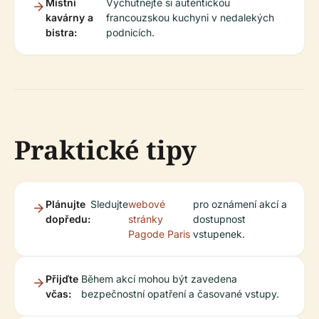
Místní
Vychutnejte si autentickou
kavárny a
francouzskou kuchyni v nedalekých
bistra:
podnicích.
Praktické tipy
Plánujte
Sledujte
webové
pro oznámení akcí a
dopředu:
stránky
dostupnost
Pagode Paris
vstupenek.
Přijďte
Během akcí mohou být zavedena
včas:
bezpečnostní opatření a časované vstupy.