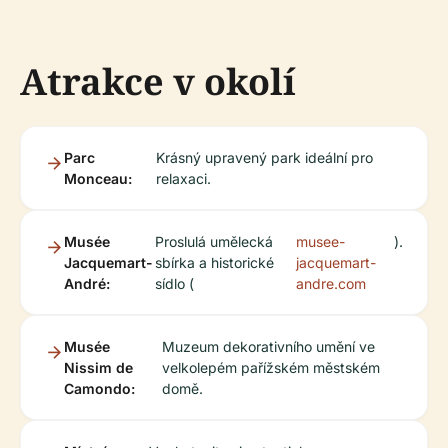
Atrakce v okolí
Parc
Krásný upravený park ideální pro
Monceau:
relaxaci.
Musée
Proslulá umělecká
musee-
).
Jacquemart-
sbírka a historické
jacquemart-
André:
sídlo (
andre.com
Musée
Muzeum dekorativního umění ve
Nissim de
velkolepém pařížském městském
Camondo:
domě.