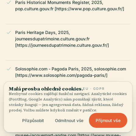
Paris Historical Monuments Register, 2025,
pop.culture.gouv.fr [https://www.pop.culture.gouv.fr/]
Paris Heritage Days, 2025,
journeesdupatrimoine.culture.gouv.fr
[https://journeesdupatrimoine.culture.gouv.fr/]
Solosophie.com - Pagoda Paris, 2025, solosophie.com
[https://www.solosophie.com/pagoda-paris/]
Malá prosba ohledně cookies.
EU · GDPR
Nezbytné cookies zajišťují funkční navigaci. Analytické cookies
Official Paris Tourism Board, 2025, en.parisinfo.com
(PostHog, Google Analytics) nám pomáhají zjistit, které
stránky fungují — jen agregovaná data, žádná reklama, žádný
[https://en.parisinfo.com/]
prodej. Volbu můžete kdykoli změnit v patičce.
Přijmout vše
Přizpůsobit
Odmítnout vše
Musée Jacquemart-André Official Website, 2025,
musee-jacquemart-andre.com [https://www.musee-