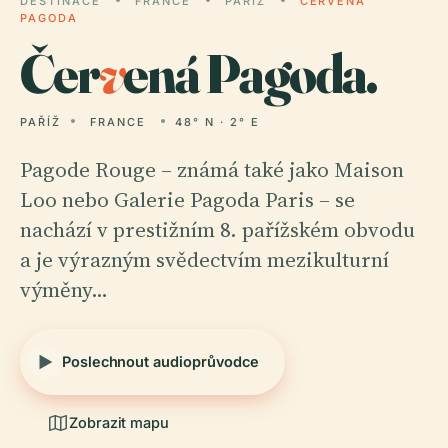
DESTINACE
FRANCE
PAŘÍŽ
ČERVENÁ
PAGODA
Čer
v
ená Pagoda.
PAŘÍŽ
FRANCE
48° N · 2° E
Pagode Rouge – známá také jako Maison
Loo nebo Galerie Pagoda Paris – se
nachází v prestižním 8. pařížském obvodu
a je výrazným svědectvím mezikulturní
výměny…
Poslechnout audioprůvodce
Zobrazit mapu