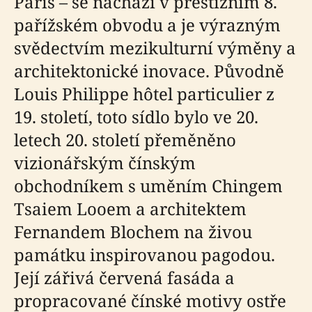
Paris – se nachází v prestižním 8.
pařížském obvodu a je výrazným
svědectvím mezikulturní výměny a
architektonické inovace. Původně
Louis Philippe hôtel particulier z
19. století, toto sídlo bylo ve 20.
letech 20. století přeměněno
vizionářským čínským
obchodníkem s uměním Chingem
Tsaiem Looem a architektem
Fernandem Blochem na živou
památku inspirovanou pagodou.
Její zářivá červená fasáda a
propracované čínské motivy ostře