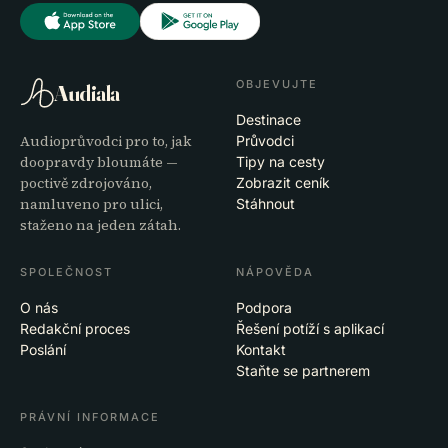
OBJEVUJTE
Audiala
Destinace
Audioprůvodci pro to, jak
Průvodci
doopravdy bloumáte —
Tipy na cesty
poctivě zdrojováno,
Zobrazit ceník
namluveno pro ulici,
Stáhnout
staženo na jeden zátah.
SPOLEČNOST
NÁPOVĚDA
O nás
Podpora
Redakční proces
Řešení potíží s aplikací
Poslání
Kontakt
Staňte se partnerem
PRÁVNÍ INFORMACE