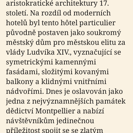
aristokratické architektury 17.
století. Na rozdíl od moderních
hotelů byl tento hôtel particulier
původně postaven jako soukromý
městský dům pro městskou elitu za
vlády Ludvíka XIV., vyznačující se
symetrickými kamennými
fasádami, složitými kovanými
balkony a klidnými vnitřními
nádvořími. Dnes je oslavován jako
jedna z nejvýznamnějších památek
dědictví Montpellier a nabízí
návštěvníkům jedinečnou
příležitost spojit se se zlatým