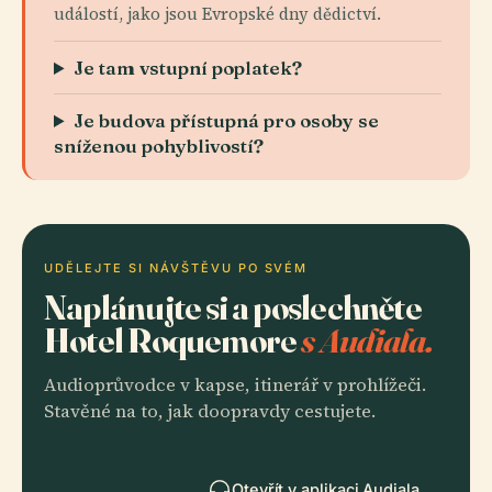
událostí, jako jsou Evropské dny dědictví.
Je tam vstupní poplatek?
Je budova přístupná pro osoby se
sníženou pohyblivostí?
UDĚLEJTE SI NÁVŠTĚVU PO SVÉM
Naplánujte si a poslechněte
Hotel Roquemore
s Audiala.
Audioprůvodce v kapse, itinerář v prohlížeči.
Stavěné na to, jak doopravdy cestujete.
Otevřít v aplikaci Audiala