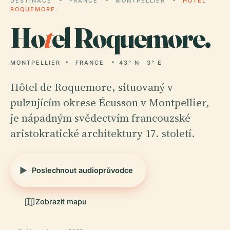
DESTINACE
FRANCE
MONTPELLIER
HOTEL
ROQUEMORE
Ho
t
el Roquemore.
MONTPELLIER
FRANCE
43° N · 3° E
Hôtel de Roquemore, situovaný v
pulzujícím okrese Écusson v Montpellier,
je nápadným svědectvím francouzské
aristokratické architektury 17. století.
Poslechnout audioprůvodce
Zobrazit mapu