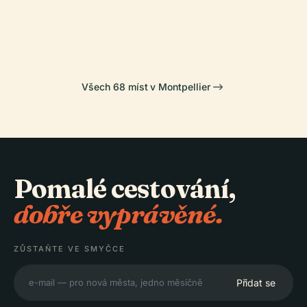
Zahrada
Musée Fabre
Komedie
PLACE
Brána Peyrou
Montpellier
Všech 68 míst v Montpellier
Pomalé cestování,
dobře vyprávěné.
ZŮSTAŇTE VE SMYČCE
Přidat se