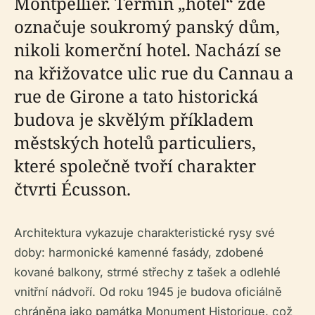
Montpellier. Termín „hôtel“ zde
označuje soukromý panský dům,
nikoli komerční hotel. Nachází se
na křižovatce ulic rue du Cannau a
rue de Girone a tato historická
budova je skvělým příkladem
městských hotelů particuliers,
které společně tvoří charakter
čtvrti Écusson.
Architektura vykazuje charakteristické rysy své
doby: harmonické kamenné fasády, zdobené
kované balkony, strmé střechy z tašek a odlehlé
vnitřní nádvoří. Od roku 1945 je budova oficiálně
chráněna jako památka Monument Historique, což