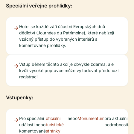
Speciální veřejné prohlídky:
Hotel se každé září účastní Evropských dnů
dědictví (Journées du Patrimoine), které nabízejí
vzácný přístup do vybraných interiérů a
komentované prohlídky.
Vstup během těchto akcí je obvykle zdarma, ale
kvůli vysoké poptávce může vyžadovat předchozí
registraci.
Vstupenky:
Pro speciální
oficiální
nebo
Monumentum
pro aktuální
události nebo
turistické
podrobnosti.
komentované
stránky