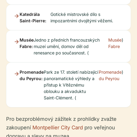
Katedrála
Gotické mistrovské dílo s
Saint-Pierre:
impozantními dvojitými věžemi.
Musée
Jedno z předních francouzských
Musée
)
Fabre:
muzeí umění, domov děl od
Fabre
renesance po současnost. (
Promenade
Park ze 17. století nabízející
Promenade
)
du Peyrou:
panoramatické výhledy a
du Peyrou
přístup k Vítěznému
oblouku a akvaduktu
Saint-Clément. (
Pro bezproblémový zážitek z prohlídky zvažte
zakoupení
Montpellier City Card
pro veřejnou
dopravu a slevy na muzea.