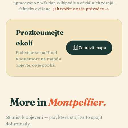
Zpracováno z Wikidat, Wikipedie a oficiálních zdrojů ·
fakticky ověřeno ·
Jak tvoříme naše průvodce →
Prozkoumejte
okolí
Zobrazit mapu
Podívejte se na Hotel
Roquemore na mapě a
objevte, co je poblíž.
More in
Montpellier.
68 míst k objevení — pár, která stojí za to spojit
PLACE
PLACE
dohromady.
Botanická
Náměstí
PLACE