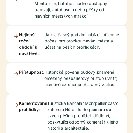
Montpellier, hotel je snadno dostupný
tramvají, autobusem nebo pěšky od
hlavních městských atrakcí.
Nejlepší
Jaro a časný podzim nabízejí příjemné
roční
počasí pro prozkoumávání města a
období k
účast na pěších prohlídkách.
návštěvě:
Přístupnost:
Historická povaha budovy znamená
omezený bezbariérový přístup uvnitř;
nicméně exteriér je přístupný z ulice.
Komentované
Turistická kancelář Montpellier často
prohlídky:
zahrnuje Hôtel de Roquemore do
svých pěších prohlídek dědictví,
poskytující odborný komentář k jeho
historii a architektuře.