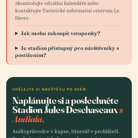
zkontrolujte oficiální kalendáře nebo
kontaktujte Turistické informační centrum Le
Havre.
Jak mohu zakoupit vstupenky?
Je stadion přístupný pro návštěvníky s
postižením?
UDĚLEJTE SI NÁVŠTĚVU PO SVÉM
Naplánujte si a poslechněte
Stadion Jules Deschaseaux
s
Audiala.
Audioprůvodce v kapse, itinerář v prohlížeči.