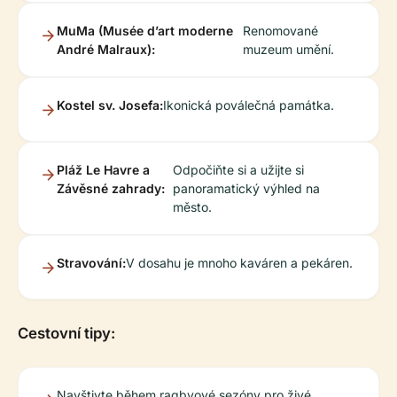
MuMa (Musée d’art moderne
Renomované
André Malraux):
muzeum umění.
Kostel sv. Josefa:
Ikonická poválečná památka.
Pláž Le Havre a
Odpočiňte si a užijte si
Závěsné zahrady:
panoramatický výhled na
město.
Stravování:
V dosahu je mnoho kaváren a pekáren.
Cestovní tipy:
Navštivte během ragbyové sezóny pro živé