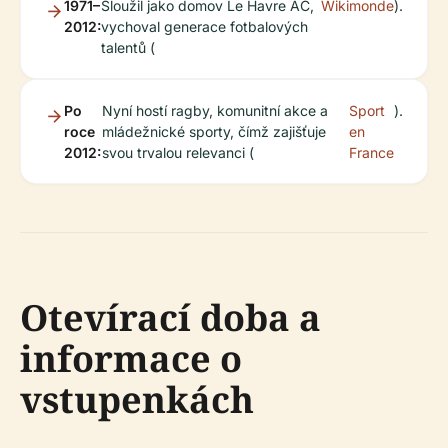
1971–
Sloužil jako domov Le Havre AC,
Wikimonde
).
2012:
vychoval generace fotbalových
talentů (
Po
Nyní hostí ragby, komunitní akce a
Sport
).
roce
mládežnické sporty, čímž zajišťuje
en
2012:
svou trvalou relevanci (
France
Otevírací doba a
informace o
vstupenkách