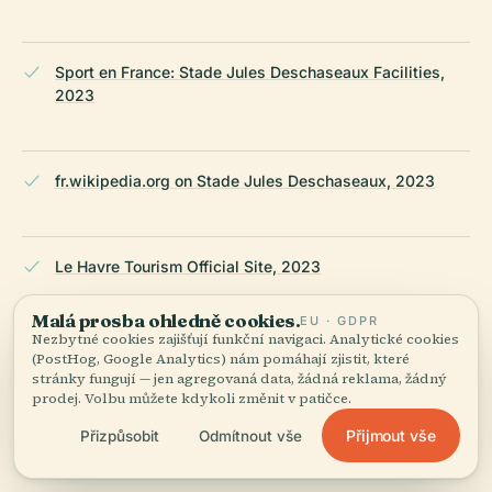
Sport en France: Stade Jules Deschaseaux Facilities,
2023
fr.wikipedia.org on Stade Jules Deschaseaux, 2023
Le Havre Tourism Official Site, 2023
Malá prosba ohledně cookies.
EU · GDPR
Nezbytné cookies zajišťují funkční navigaci. Analytické cookies
Wikipedia — Stade Jules Deschaseaux
(PostHog, Google Analytics) nám pomáhají zjistit, které
stránky fungují — jen agregovaná data, žádná reklama, žádný
prodej. Volbu můžete kdykoli změnit v patičce.
NAPOSLEDY REVIDOVÁNO:
AUGUST 2025
Přijmout vše
Přizpůsobit
Odmítnout vše
Zpracováno z Wikidat, Wikipedie a oficiálních zdrojů ·
fakticky ověřeno ·
Jak tvoříme naše průvodce →