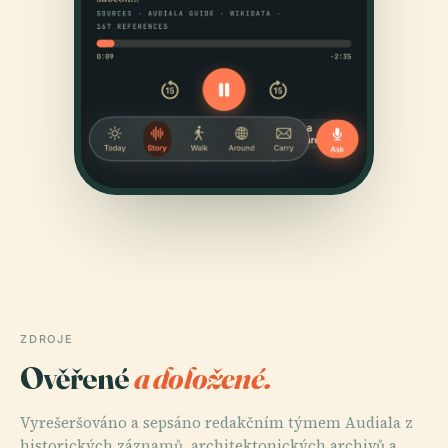
ZDROJE
Ověřené
a doložené.
Vyrešeršováno a sepsáno redakčním týmem Audiala z
historických záznamů, architektonických archivů a