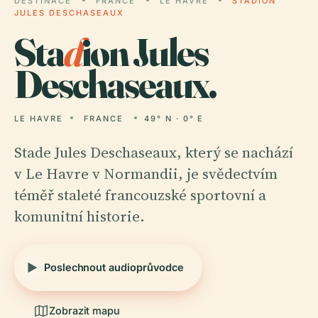
DESTINACE
FRANCE
LE HAVRE
STADION
JULES DESCHASEAUX
Sta
d
ion Jules
Deschaseaux.
LE HAVRE
FRANCE
49° N · 0° E
Stade Jules Deschaseaux, který se nachází
v Le Havre v Normandii, je svědectvím
téměř staleté francouzské sportovní a
komunitní historie.
Poslechnout audioprůvodce
Zobrazit mapu