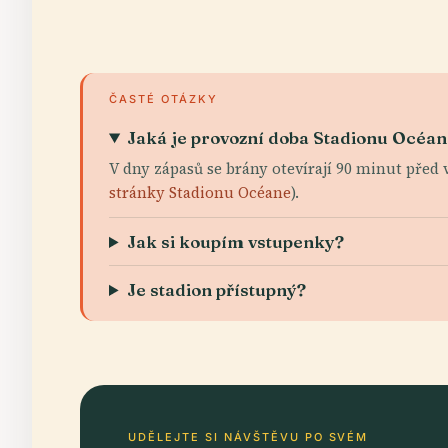
ČASTÉ OTÁZKY
Jaká je provozní doba Stadionu Océa
V dny zápasů se brány otevírají 90 minut před 
stránky Stadionu Océane
).
Jak si koupím vstupenky?
Je stadion přístupný?
UDĚLEJTE SI NÁVŠTĚVU PO SVÉM