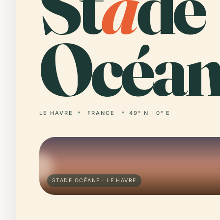
St
a
de
Océan
LE HAVRE
FRANCE
49° N · 0° E
STADE OCÉANE · LE HAVRE