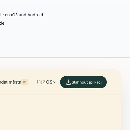
able on iOS and Android.
de.
edat města
🇨🇿
CS
Stáhnout aplikaci
⌘K