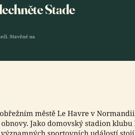
slechněte Stade
eči. Stavěné na
m pobřežním městě Le Havre v Normandi
ní obnovy. Jako domovský stadion klubu 
 významných sportovních událostí stoj