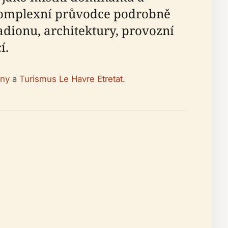
 komplexní průvodce podrobně
tadionu, architektury, provozní
í.
ony
a
Turismus Le Havre Etretat
.