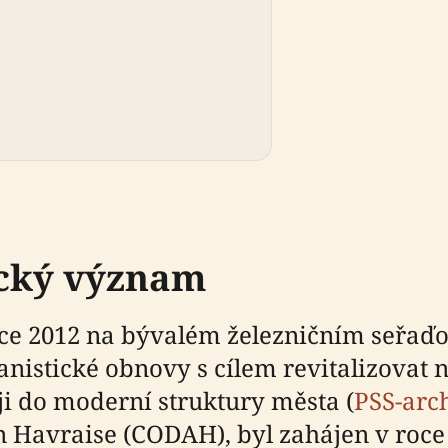
ický význam
oce 2012 na bývalém železničním seřaď
anistické obnovy s cílem revitalizovat
i do moderní struktury města (
PSS-arc
Havraise (CODAH), byl zahájen v roce