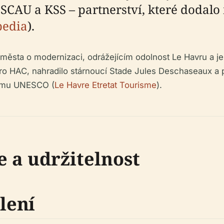
SCAU a KSS – partnerství, které dodalo m
pedia
).
 města o modernizaci, odrážejícím odolnost Le Havru a je
ro HAC, nahradilo stárnoucí Stade Jules Deschaseaux a p
namu UNESCO (
Le Havre Etretat Tourisme
).
e a udržitelnost
lení