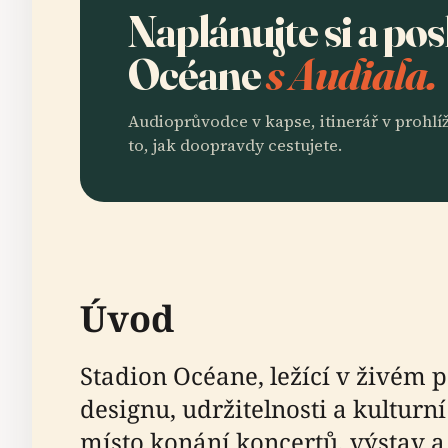
Naplánujte si a po
Océane
s Audiala.
Audioprůvodce v kapse, itinerář v prohlíž
to, jak doopravdy cestujete.
Úvod
Stadion Océane, ležící v živé
designu, udržitelnosti a kultur
místo konání koncertů, výstav a