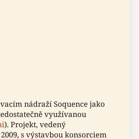
ovacím nádraží Soquence jako
 nedostatečně využívanou
hi
). Projekt, vedený
 2009, s výstavbou konsorciem