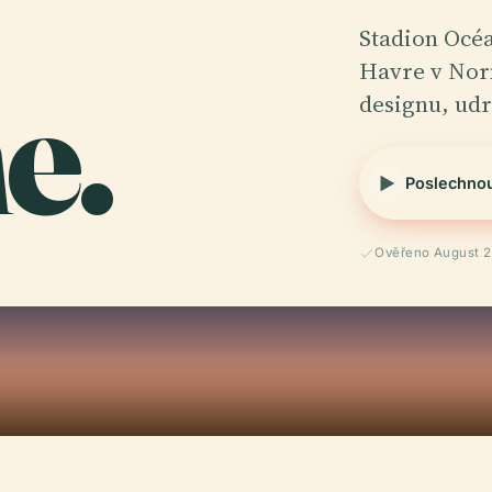
Stadion Océa
e.
Havre v Nor
designu, udr
Poslechno
Ověřeno August 