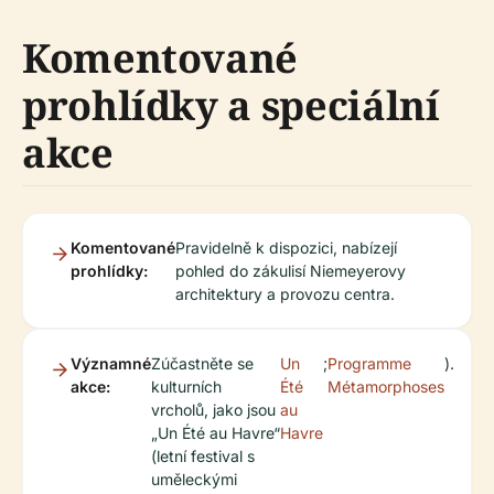
Komentované
prohlídky a speciální
akce
Komentované
Pravidelně k dispozici, nabízejí
prohlídky:
pohled do zákulisí Niemeyerovy
architektury a provozu centra.
Významné
Zúčastněte se
Un
;
Programme
).
akce:
kulturních
Été
Métamorphoses
vrcholů, jako jsou
au
„Un Été au Havre“
Havre
(letní festival s
uměleckými