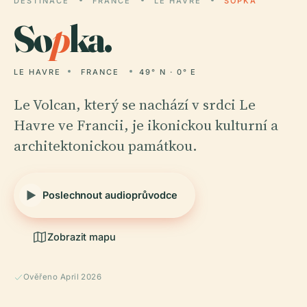
DESTINACE
FRANCE
LE HAVRE
SOPKA
So
p
ka.
LE HAVRE
FRANCE
49° N · 0° E
Le Volcan, který se nachází v srdci Le
Havre ve Francii, je ikonickou kulturní a
architektonickou památkou.
Poslechnout audioprůvodce
Zobrazit mapu
Ověřeno April 2026