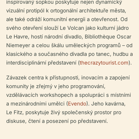
inspirovaný sopkou poskytuje nejen dynamický
vizuální protipól k ortogonální architektuře města,
ale také odráží komunitní energii a otevřenost. Od
svého otevření slouží Le Volcan jako kulturní jádro
Le Havre, hostí národní divadlo, Bibliothèque Oscar
Niemeyer a celou škálu uměleckých programů – od
klasického a současného divadla po tanec, hudbu a
interdisciplinární představení (
thecrazytourist.com
).
Závazek centra k přístupnosti, inovacím a zapojení
komunity je zřejmý v jeho programování,
vzdělávacích workshopech a spolupráci s místními
a mezinárodními umělci (
Evendo
). Jeho kavárna,
Le Fitz, poskytuje živý společenský prostor pro
diskuse, čtení a posezení po představení.