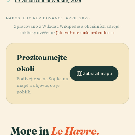
Le Volcan Official Website, 2025
NAPOSLEDY REVIDOVÁNO:
APRIL 2026
Zpracováno z Wikidat, Wikipedie a oficiálních zdrojů ·
fakticky ověřeno ·
Jak tvoříme naše průvodce →
Prozkoumejte
okolí
Zobrazit mapu
Podívejte se na Sopka na
mapě a objevte, co je
poblíž.
More in
Le Havre.