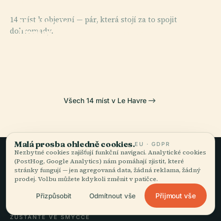
PLACE
Muzeum
14 míst k objevení — pár, která stojí za to spojit
Moderního
PLACE
PLACE
dohromady.
Protestantský
Umění Andrého
Katedrála Le
PLACE
Kostel V Le
Normandský
Malrauxe
Havre
Havre
Most
Všech 14 míst v Le Havre
Malá prosba ohledně cookies.
EU · GDPR
Nezbytné cookies zajišťují funkční navigaci. Analytické cookies
(PostHog, Google Analytics) nám pomáhají zjistit, které
Pomalé cestování,
stránky fungují — jen agregovaná data, žádná reklama, žádný
prodej. Volbu můžete kdykoli změnit v patičce.
dobře vyprávěné.
Přijmout vše
Přizpůsobit
Odmítnout vše
ZŮSTAŇTE VE SMYČCE