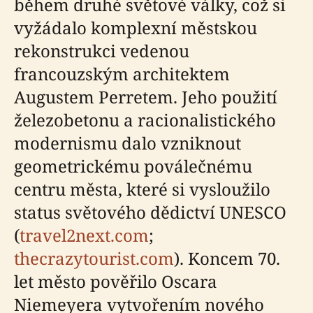
během druhé světové války, což si
vyžádalo komplexní městskou
rekonstrukci vedenou
francouzským architektem
Augustem Perretem. Jeho použití
železobetonu a racionalistického
modernismu dalo vzniknout
geometrickému poválečnému
centru města, které si vysloužilo
status světového dědictví UNESCO
(
travel2next.com
;
thecrazytourist.com
). Koncem 70.
let město pověřilo Oscara
Niemeyera vytvořením nového