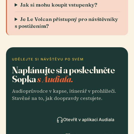
Jak si mohu koupit vstupenky?
Je Le Volcan přístupný pro návštěvníky
s postižením?
UDĚLEJTE SI NÁVŠTĚVU PO SVÉM
Naplánujte si a poslechněte
Sopka
s Audiala.
Audioprůvodce v kapse, itinerář v prohlížeči.
Stavěné na to, jak doopravdy cestujete.
Otevřít v aplikaci Audiala