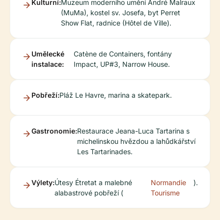
Kulturní:
Muzeum moderního umění André Malraux
(MuMa), kostel sv. Josefa, byt Perret
Show Flat, radnice (Hôtel de Ville).
Umělecké
Catène de Containers, fontány
instalace:
Impact, UP#3, Narrow House.
Pobřeží:
Pláž Le Havre, marina a skatepark.
Gastronomie:
Restaurace Jeana-Luca Tartarina s
michelinskou hvězdou a lahůdkářství
Les Tartarinades.
Výlety:
Útesy Étretat a malebné
Normandie
).
alabastrové pobřeží (
Tourisme