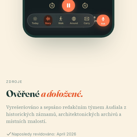
ZDROJE
Ověřené
a doložené.
Vyrešeršováno a sepsáno redakčním týmem Audiala z
historických záznamů, architektonických archivů a
místních znalostí.
Naposledy revidováno: April 2026