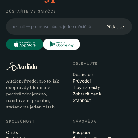
ZŮSTAŇTE VE SMYČCE
Přidat se
OBJEVUJTE
Audiala
Destinace
Audioprůvodci pro to, jak
Průvodci
doopravdy bloumáte —
Tipy na cesty
poctivě zdrojováno,
Zobrazit ceník
namluveno pro ulici,
Stáhnout
staženo na jeden zátah.
SPOLEČNOST
NÁPOVĚDA
O nás
Podpora