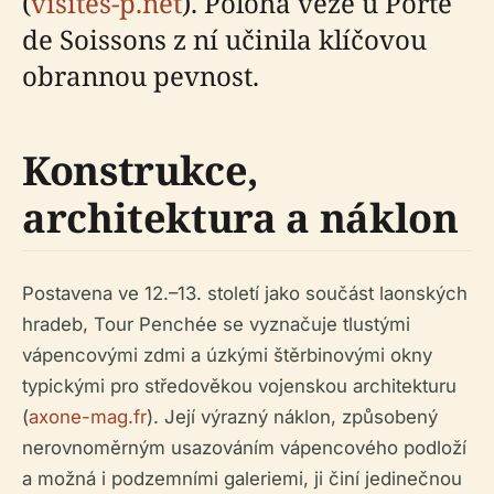
(
visites-p.net
). Poloha věže u Porte
de Soissons z ní učinila klíčovou
obrannou pevnost.
Konstrukce,
architektura a náklon
Postavena ve 12.–13. století jako součást laonských
hradeb, Tour Penchée se vyznačuje tlustými
vápencovými zdmi a úzkými štěrbinovými okny
typickými pro středověkou vojenskou architekturu
(
axone-mag.fr
). Její výrazný náklon, způsobený
nerovnoměrným usazováním vápencového podloží
a možná i podzemními galeriemi, ji činí jedinečnou