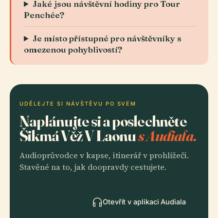
Jaké jsou návštěvní hodiny pro Tour
Penchée?
Je místo přístupné pro návštěvníky s
omezenou pohyblivostí?
UDĚLEJTE SI NÁVŠTĚVU PO SVÉM
Naplánujte si a poslechněte
Šikmá Věž V Laonu
s Audiala.
Audioprůvodce v kapse, itinerář v prohlížeči.
Stavěné na to, jak doopravdy cestujete.
Otevřít v aplikaci Audiala