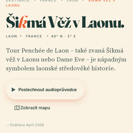
DESTINACE
FRANCE
LAON
ŠIKMÁ VĚŽ V
LAONU
Ši
k
má Věž v Laonu.
LAON
FRANCE
49° N · 3° E
Tour Penchée de Laon – také zvaná Šikmá
věž v Laonu nebo Dame Eve – je nápadným
symbolem laonské středověké historie.
Poslechnout audioprůvodce
Zobrazit mapu
Ověřeno April 2026