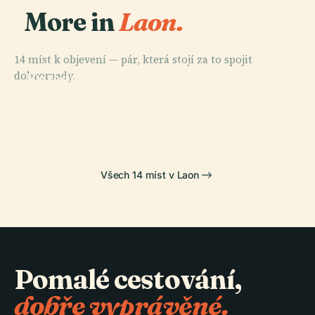
More in
Laon.
14 míst k objevení — pár, která stojí za to spojit
PLACE
PLACE
dohromady.
Katedrála
Protestantský
Notre-Dame
Chrám V Laonu
PLACE
PLACE
Nádraží Laon
Poma 2000
Všech 14 míst v Laon
Pomalé cestování,
dobře vyprávěné.