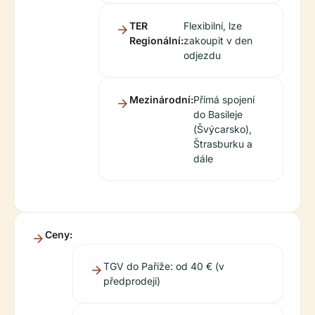
TER
Flexibilní, lze
Regionální:
zakoupit v den
odjezdu
Mezinárodní:
Přímá spojení
do Basileje
(Švýcarsko),
Štrasburku a
dále
Ceny:
TGV do Paříže: od 40 € (v
předprodeji)