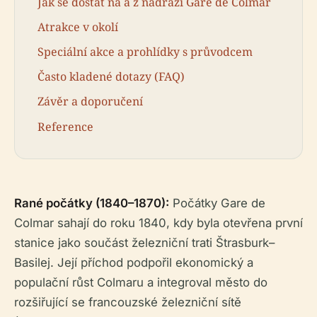
Jak se dostat na a z nádraží Gare de Colmar
Atrakce v okolí
Speciální akce a prohlídky s průvodcem
Často kladené dotazy (FAQ)
Závěr a doporučení
Reference
Rané počátky (1840–1870):
Počátky Gare de
Colmar sahají do roku 1840, kdy byla otevřena první
stanice jako součást železniční trati Štrasburk–
Basilej. Její příchod podpořil ekonomický a
populační růst Colmaru a integroval město do
rozšiřující se francouzské železniční sítě