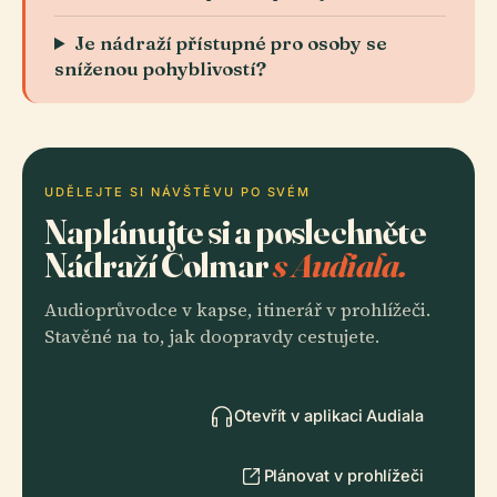
Je nádraží přístupné pro osoby se
sníženou pohyblivostí?
UDĚLEJTE SI NÁVŠTĚVU PO SVÉM
Naplánujte si a poslechněte
Nádraží Colmar
s Audiala.
Audioprůvodce v kapse, itinerář v prohlížeči.
Stavěné na to, jak doopravdy cestujete.
Otevřít v aplikaci Audiala
Plánovat v prohlížeči