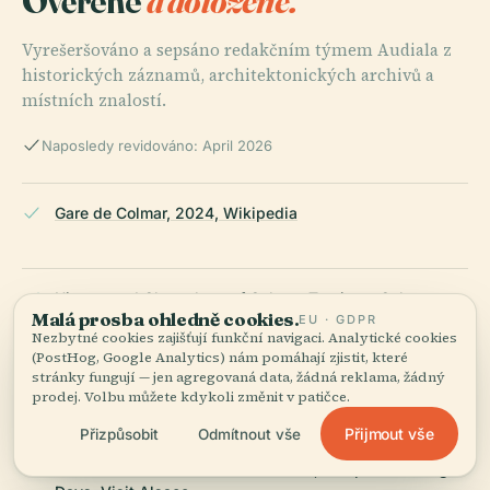
Ověřené
a doložené.
Vyrešeršováno a sepsáno redakčním týmem Audiala z
historických záznamů, architektonických archivů a
místních znalostí.
Naposledy revidováno: April 2026
Gare de Colmar, 2024, Wikipedia
History and Chronology of Colmar, Tourisme Colmar
Malá prosba ohledně cookies.
EU · GDPR
Nezbytné cookies zajišťují funkční navigaci. Analytické cookies
(PostHog, Google Analytics) nám pomáhají zjistit, které
stránky fungují — jen agregovaná data, žádná reklama, žádný
Gare de Colmar Architectural Heritage, Patrimoine SNCF
prodej. Volbu můžete kdykoli změnit v patičce.
Přijmout vše
Přizpůsobit
Odmítnout vše
Guided Tour of Colmar Train Station, European Heritage