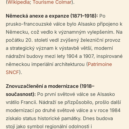
(
Wikipedia
;
Tourisme Colmar
).
Německá anexe a expanze (1871–1918):
Po
prusko-francouzské válce bylo Alsasko připojeno k
Německu, což vedlo k významným vylepšením. Na
počátku 20. století vedl zvýšený železniční provoz
a strategický význam k výstavbě větší, moderní
nádražní budovy mezi lety 1904 a 1907, inspirované
německou imperiální architekturou (
Patrimoine
SNCF
).
Znovuzačlenění a modernizace (1918–
současnost):
Po první světové válce se Alsasko
vrátilo Francii. Nádraží se přizpůsobilo, prošlo další
modernizací po druhé světové válce a v roce 1984
získalo status historické památky. Dnes budova
stojí jako symbol regionální odolnosti i