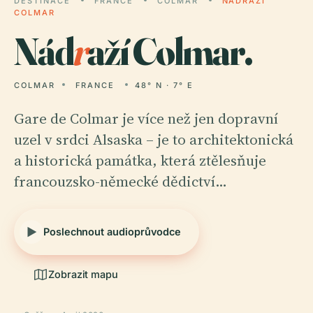
DESTINACE
FRANCE
COLMAR
NÁDRAŽÍ
COLMAR
Nád
r
aží Colmar.
COLMAR
FRANCE
48° N · 7° E
Gare de Colmar je více než jen dopravní
uzel v srdci Alsaska – je to architektonická
a historická památka, která ztělesňuje
francouzsko-německé dědictví…
Poslechnout audioprůvodce
Zobrazit mapu