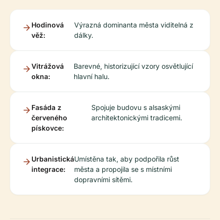
Hodinová
Výrazná dominanta města viditelná z
věž:
dálky.
Vitrážová
Barevné, historizující vzory osvětlující
okna:
hlavní halu.
Fasáda z
Spojuje budovu s alsaskými
červeného
architektonickými tradicemi.
pískovce:
Urbanistická
Umístěna tak, aby podpořila růst
integrace:
města a propojila se s místními
dopravními sítěmi.