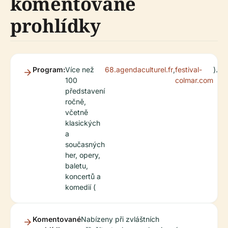
komentované
prohlídky
Program:
Více než
68.agendaculturel.fr
,
festival-
).
100
colmar.com
představení
ročně,
včetně
klasických
a
současných
her, opery,
baletu,
koncertů a
komedií (
Komentované
Nabízeny při zvláštních