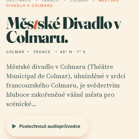
DESTINACE
FRANCE
COLMAR
MĚSTSKÉ
DIVADLO V COLMARU
Měs
t
ské Divadlo v
Colmaru.
COLMAR
FRANCE
48° N · 7° E
Městské divadlo v Colmaru (Théâtre
Municipal de Colmar), uhnízděné v srdci
francouzského Colmaru, je svědectvím
hluboce zakořeněné vášně města pro
scénické…
Poslechnout audioprůvodce