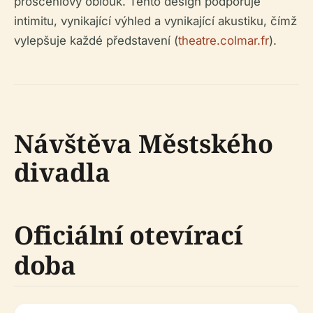
proscéniový oblouk. Tento design podporuje
intimitu, vynikající výhled a vynikající akustiku, čímž
vylepšuje každé představení (
theatre.colmar.fr
).
Návštěva Městského
divadla
Oficiální otevírací
doba