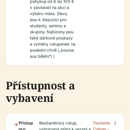
pohybují od 6 do 103 €
v závislosti na akci a
výběru místa. Slevy
jsou k dispozici pro
studenty, seniory a
skupiny. Nabízeny jsou
také dárkové poukazy
a výměny vstupenek na
poslední chvíli („bourse
aux billets“) (
Přístupnost a
vybavení
Přístup
Bezbariérový vstup,
Tourisme
).
pro
vyhrazená místa k sezení a
Colmar -