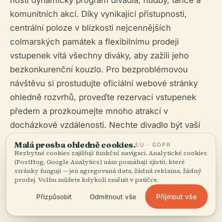
komunitních akcí. Díky vynikající přístupnosti,
centrální poloze v blízkosti nejcennějších
colmarských památek a flexibilnímu prodeji
vstupenek vítá všechny diváky, aby zažili jeho
bezkonkurenční kouzlo. Pro bezproblémovou
návštěvu si prostudujte oficiální webové stránky
ohledně rozvrhů, proveďte rezervaci vstupenek
předem a prozkoumejte mnoho atrakcí v
docházkové vzdálenosti. Nechte divadlo být vaší
branou do srdce alsaské kultury a dědictví
Malá prosba ohledně cookies.
EU · GDPR
(
68.agendaculturel.fr
,
tourisme-colmar.com
,
Nezbytné cookies zajišťují funkční navigaci. Analytické cookies
(PostHog, Google Analytics) nám pomáhají zjistit, které
worldcitytrail.com
).
stránky fungují — jen agregovaná data, žádná reklama, žádný
prodej. Volbu můžete kdykoli změnit v patičce.
Přijmout vše
Přizpůsobit
Odmítnout vše