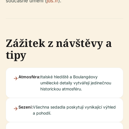
současné umění (
jds.fr
).
Zážitek z návštěvy a
tipy
Atmosféra:
Italské hlediště a Boulangéovy
umělecké detaily vytvářejí jedinečnou
historickou atmosféru.
Sezení:
Všechna sedadla poskytují vynikající výhled
a pohodlí.