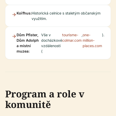
Koïfhus:
Historická celnice s staletým občanským
využitím.
Dům Pfister,
Vše v
tourisme-
,
one-
).
Dům Adolph
docházkové
colmar.com
million-
a místní
vzdálenosti
places.com
muzea:
(
Program a role v
komunitě