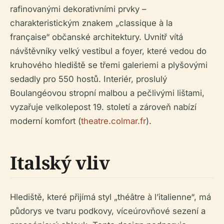
rafinovanými dekorativními prvky –
charakteristickým znakem „classique à la
française“ občanské architektury. Uvnitř vítá
návštěvníky velký vestibul a foyer, které vedou do
kruhového hlediště se třemi galeriemi a plyšovými
sedadly pro 550 hostů. Interiér, proslulý
Boulangéovou stropní malbou a pečlivými lištami,
vyzařuje velkolepost 19. století a zároveň nabízí
moderní komfort (
theatre.colmar.fr
).
Italský vliv
Hlediště, které přijímá styl „théâtre à l’italienne“, má
půdorys ve tvaru podkovy, víceúrovňové sezení a