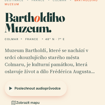
DESTINACE
FRANCE
COLMAR
BARTHOLDIHO
MUZEUM
Barth
o
ldiho
Muzeum.
COLMAR
FRANCE
48° N · 7° E
Muzeum Bartholdi, které se nachází v
srdci okouzlujícího starého města
Colmaru, je kulturní památkou, která
oslavuje život a dílo Frédérica Augusta…
Poslechnout audioprůvodce
Zobrazit mapu