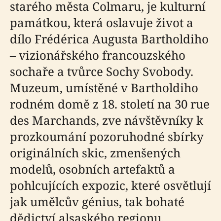
starého města Colmaru, je kulturní
památkou, která oslavuje život a
dílo Frédérica Augusta Bartholdiho
– vizionářského francouzského
sochaře a tvůrce Sochy Svobody.
Muzeum, umístěné v Bartholdiho
rodném domě z 18. století na 30 rue
des Marchands, zve návštěvníky k
prozkoumání pozoruhodné sbírky
originálních skic, zmenšených
modelů, osobních artefaktů a
pohlcujících expozic, které osvětlují
jak umělcův génius, tak bohaté
dědictví alsaského regionu.