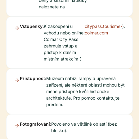
ceny a sezónní nabídky
naleznete na
Vstupenky:
K zakoupení u
citypass.tourisme-
).
vchodu nebo online;
colmar.com
Colmar City Pass
zahrnuje vstup a
přístup k dalším
místním atrakcím (
Přístupnost:
Muzeum nabízí rampy a upravená
zařízení, ale některé oblasti mohou být
méně přístupné kvůli historické
architektuře. Pro pomoc kontaktujte
předem.
Fotografování:
Povoleno ve většině oblastí (bez
blesku).