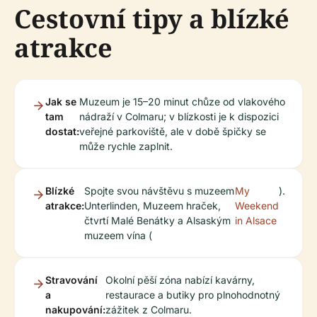
Cestovní tipy a blízké
atrakce
Jak se
Muzeum je 15–20 minut chůze od vlakového
tam
nádraží v Colmaru; v blízkosti je k dispozici
dostat:
veřejné parkoviště, ale v době špičky se
může rychle zaplnit.
Blízké
Spojte svou návštěvu s muzeem
My
).
atrakce:
Unterlinden, Muzeem hraček,
Weekend
čtvrtí Malé Benátky a Alsaským
in Alsace
muzeem vína (
Stravování
Okolní pěší zóna nabízí kavárny,
a
restaurace a butiky pro plnohodnotný
nakupování:
zážitek z Colmaru.