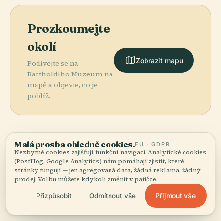
Prozkoumejte
okolí
Zobrazit mapu
Podívejte se na
Bartholdiho Muzeum na
mapě a objevte, co je
poblíž.
Malá prosba ohledně cookies.
EU · GDPR
Nezbytné cookies zajišťují funkční navigaci. Analytické cookies
More in
Colmar.
(PostHog, Google Analytics) nám pomáhají zjistit, které
stránky fungují — jen agregovaná data, žádná reklama, žádný
prodej. Volbu můžete kdykoli změnit v patičce.
PLACE
11 míst k objevení — pár, která stojí za to spojit
Kostel Svatého
PLACE
PLACE
Přijmout vše
Přizpůsobit
Odmítnout vše
dohromady.
Městské
Museum
Martina,
PLACE
Divadlo V
Synagoga V
Unterlinden
Colmar
Colmaru
Colmaru