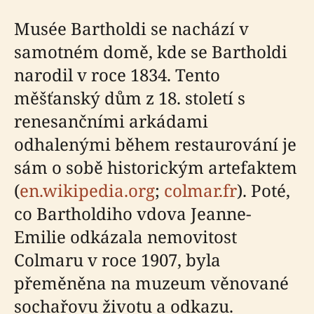
Musée Bartholdi se nachází v
samotném domě, kde se Bartholdi
narodil v roce 1834. Tento
měšťanský dům z 18. století s
renesančními arkádami
odhalenými během restaurování je
sám o sobě historickým artefaktem
(
en.wikipedia.org
;
colmar.fr
). Poté,
co Bartholdiho vdova Jeanne-
Emilie odkázala nemovitost
Colmaru v roce 1907, byla
přeměněna na muzeum věnované
sochařovu životu a odkazu.