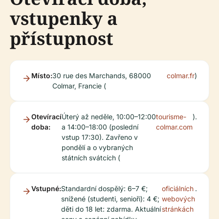
vstupenky a
přístupnost
Místo:
30 rue des Marchands, 68000
colmar.fr
)
Colmar, Francie (
Otevírací
Úterý až neděle, 10:00–12:00
tourisme-
).
doba:
a 14:00–18:00 (poslední
colmar.com
vstup 17:30). Zavřeno v
pondělí a o vybraných
státních svátcích (
Vstupné:
Standardní dospělý: 6–7 €;
oficiálních
.
snížené (studenti, senioři): 4 €;
webových
děti do 18 let: zdarma. Aktuální
stránkách