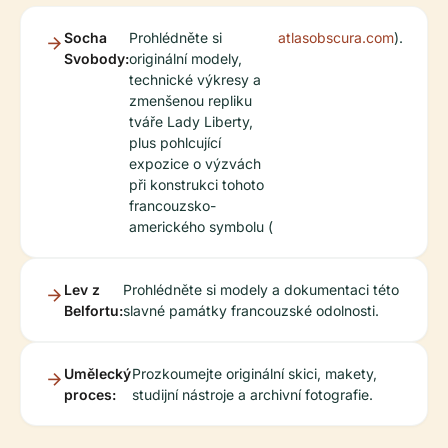
Socha
Prohlédněte si
atlasobscura.com
).
Svobody:
originální modely,
technické výkresy a
zmenšenou repliku
tváře Lady Liberty,
plus pohlcující
expozice o výzvách
při konstrukci tohoto
francouzsko-
amerického symbolu (
Lev z
Prohlédněte si modely a dokumentaci této
Belfortu:
slavné památky francouzské odolnosti.
Umělecký
Prozkoumejte originální skici, makety,
proces:
studijní nástroje a archivní fotografie.