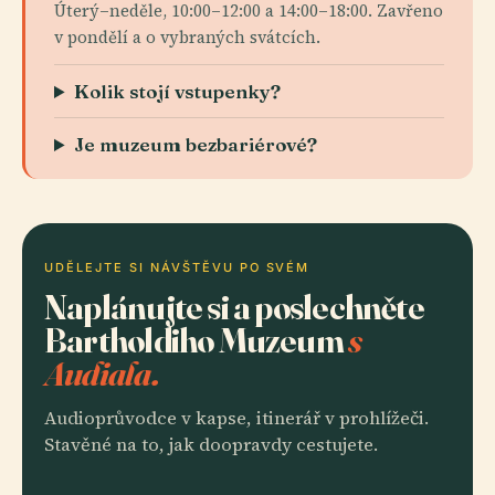
Úterý–neděle, 10:00–12:00 a 14:00–18:00. Zavřeno
v pondělí a o vybraných svátcích.
Kolik stojí vstupenky?
Je muzeum bezbariérové?
UDĚLEJTE SI NÁVŠTĚVU PO SVÉM
Naplánujte si a poslechněte
Bartholdiho Muzeum
s
Audiala.
Audioprůvodce v kapse, itinerář v prohlížeči.
Stavěné na to, jak doopravdy cestujete.