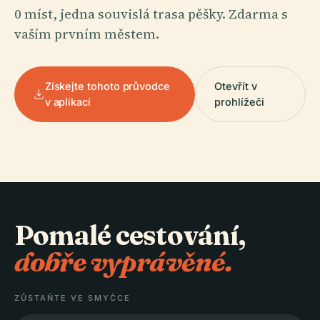
0 míst, jedna souvislá trasa pěšky. Zdarma s
vaším prvním městem.
Získejte tohoto průvodce
Otevřít v
v aplikaci
prohlížeči
Pomalé cestování,
dobře vyprávěné.
ZŮSTAŇTE VE SMYČCE