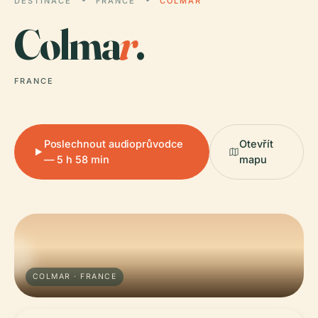
DESTINACE
FRANCE
COLMAR
Colma
r
.
FRANCE
Poslechnout audioprůvodce
Otevřít
— 5 h 58 min
mapu
COLMAR · FRANCE