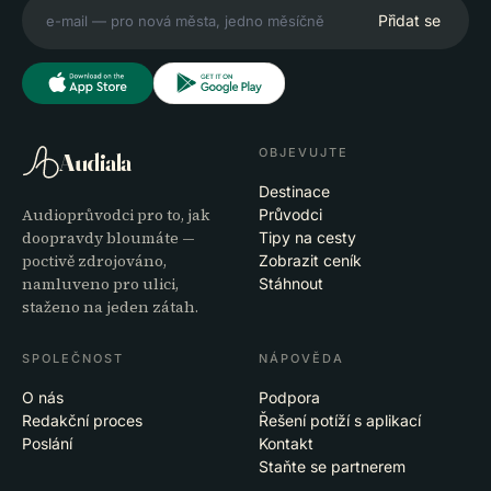
Přidat se
OBJEVUJTE
Audiala
Destinace
Audioprůvodci pro to, jak
Průvodci
doopravdy bloumáte —
Tipy na cesty
poctivě zdrojováno,
Zobrazit ceník
namluveno pro ulici,
Stáhnout
staženo na jeden zátah.
SPOLEČNOST
NÁPOVĚDA
O nás
Podpora
Redakční proces
Řešení potíží s aplikací
Poslání
Kontakt
Staňte se partnerem