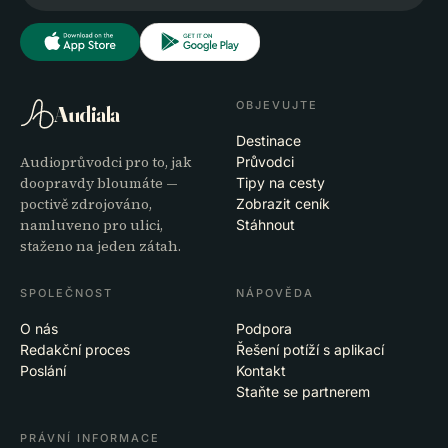
OBJEVUJTE
Audiala
Destinace
Audioprůvodci pro to, jak
Průvodci
doopravdy bloumáte —
Tipy na cesty
poctivě zdrojováno,
Zobrazit ceník
namluveno pro ulici,
Stáhnout
staženo na jeden zátah.
SPOLEČNOST
NÁPOVĚDA
O nás
Podpora
Redakční proces
Řešení potíží s aplikací
Poslání
Kontakt
Staňte se partnerem
PRÁVNÍ INFORMACE