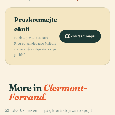
Prozkoumejte
okolí
Zobrazit mapu
Podívejte se na Busta
Pierre-Alphonse Julien
na mapě a objevte, co je
poblíž.
More in
Clermont-
Ferrand.
PLACE
58 míst k objevení — pár, která stojí za to spojit
Katedrála V