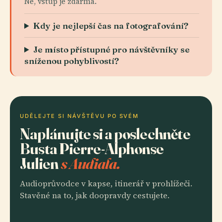
Ne, vstup je zdarma.
Kdy je nejlepší čas na fotografování?
Je místo přístupné pro návštěvníky se
sníženou pohyblivostí?
UDĚLEJTE SI NÁVŠTĚVU PO SVÉM
Naplánujte si a poslechněte
Busta Pierre-Alphonse
Julien
s Audiala.
Audioprůvodce v kapse, itinerář v prohlížeči.
Stavěné na to, jak doopravdy cestujete.