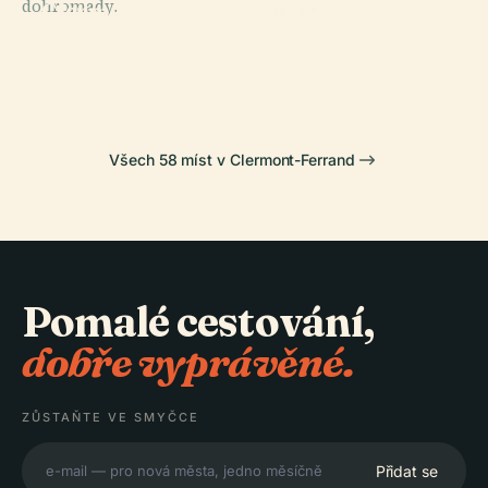
dohromady.
Clermont-
PLACE
PLACE
PLACE
Bazilika Notre-
Sportovní Park
Ferrand
Náměstí Jaude
Dame Du Port
Marcel Michelin
Všech 58 míst v Clermont-Ferrand
Pomalé cestování,
dobře vyprávěné.
ZŮSTAŇTE VE SMYČCE
Přidat se