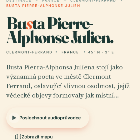
DESTINACE
FRANCE
CLERMONT-FERRAND
BUSTA PIERRE-ALPHONSE JULIEN
Bu
s
ta Pierre-
Alphonse Julien.
CLERMONT-FERRAND
FRANCE
45° N · 3° E
Busta Pierra-Alphonsa Juliena stojí jako
významná pocta ve městě Clermont-
Ferrand, oslavující vlivnou osobnost, jejíž
vědecké objevy formovaly jak místní…
Poslechnout audioprůvodce
Zobrazit mapu