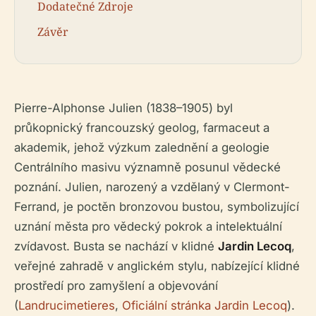
Dodatečné Zdroje
Závěr
Pierre-Alphonse Julien (1838–1905) byl
průkopnický francouzský geolog, farmaceut a
akademik, jehož výzkum zalednění a geologie
Centrálního masivu významně posunul vědecké
poznání. Julien, narozený a vzdělaný v Clermont-
Ferrand, je poctěn bronzovou bustou, symbolizující
uznání města pro vědecký pokrok a intelektuální
zvídavost. Busta se nachází v klidné
Jardin Lecoq
,
veřejné zahradě v anglickém stylu, nabízející klidné
prostředí pro zamyšlení a objevování
(
Landrucimetieres
,
Oficiální stránka Jardin Lecoq
).