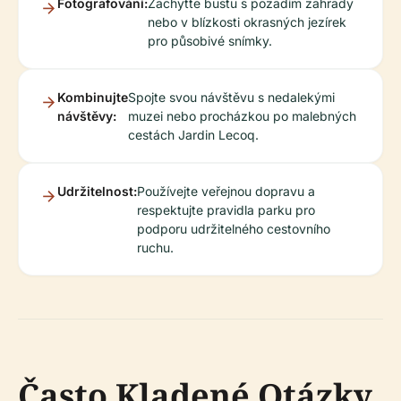
Fotografování:
Zachyťte bustu s pozadím zahrady
nebo v blízkosti okrasných jezírek
pro působivé snímky.
Kombinujte
Spojte svou návštěvu s nedalekými
návštěvy:
muzei nebo procházkou po malebných
cestách Jardin Lecoq.
Udržitelnost:
Používejte veřejnou dopravu a
respektujte pravidla parku pro
podporu udržitelného cestovního
ruchu.
Často Kladené Otázky