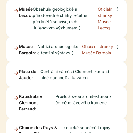
Musée
Obsahuje geologické a
Oficiální
).
Lecoq:
přírodovědné sbírky, včetně
stránky
předmětů souvisejících s
Musée
Julienovým výzkumem (
Lecoq
Musée
Nabízí archeologické
Oficiální stránky
).
Bargoin:
a textilní výstavy (
Musée Bargoin
Place de
Centrální náměstí Clermont-Ferrand,
Jaude:
plné obchodů a kaváren.
Katedrála v
Proslulá svou architekturou z
Clermont-
černého lávového kamene.
Ferrand:
Chaîne des Puys &
Ikonické sopečné krajiny