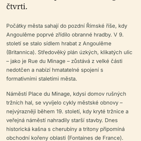
čtvrti.
Počátky města sahají do pozdní Římské říše, kdy
Angoulême poprvé zřídilo obranné hradby. V 9.
století se stalo sídlem hrabat z Angoulême
(Britannica). Středověký plán úzkých, klikatých ulic
– jako je Rue du Minage – zůstává z velké části
nedotčen a nabízí hmatatelné spojení s
formativními staletími města.
Náměstí Place du Minage, kdysi domov rušných
tržních hal, se vyvíjelo cykly městské obnovy –
nejvýrazněji během 19. století, kdy kryté tržnice a
veřejná náměstí nahradily starší stavby. Dnes
historická kašna s cherubíny a tritony připomíná
obchodní kořeny oblasti (Fontaines de France).