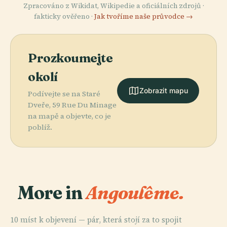
Zpracováno z Wikidat, Wikipedie a oficiálních zdrojů ·
fakticky ověřeno ·
Jak tvoříme naše průvodce →
Prozkoumejte
okolí
Zobrazit mapu
Podívejte se na Staré
Dveře, 59 Rue Du Minage
na mapě a objevte, co je
poblíž.
More in
Angoulême.
10 míst k objevení — pár, která stojí za to spojit
PLACE
PLACE