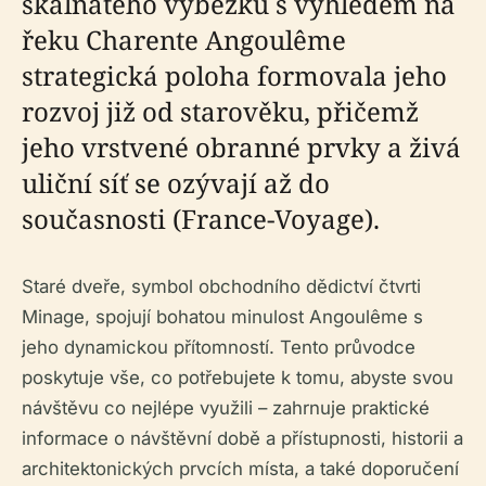
skalnatého výběžku s výhledem na
řeku Charente Angoulême
strategická poloha formovala jeho
rozvoj již od starověku, přičemž
jeho vrstvené obranné prvky a živá
uliční síť se ozývají až do
současnosti (France-Voyage).
Staré dveře, symbol obchodního dědictví čtvrti
Minage, spojují bohatou minulost Angoulême s
jeho dynamickou přítomností. Tento průvodce
poskytuje vše, co potřebujete k tomu, abyste svou
návštěvu co nejlépe využili – zahrnuje praktické
informace o návštěvní době a přístupnosti, historii a
architektonických prvcích místa, a také doporučení