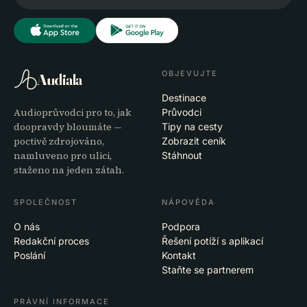
OBJEVUJTE
Audiala
Destinace
Audioprůvodci pro to, jak
Průvodci
doopravdy bloumáte —
Tipy na cesty
poctivě zdrojováno,
Zobrazit ceník
namluveno pro ulici,
Stáhnout
staženo na jeden zátah.
SPOLEČNOST
NÁPOVĚDA
O nás
Podpora
Redakční proces
Řešení potíží s aplikací
Poslání
Kontakt
Staňte se partnerem
PRÁVNÍ INFORMACE