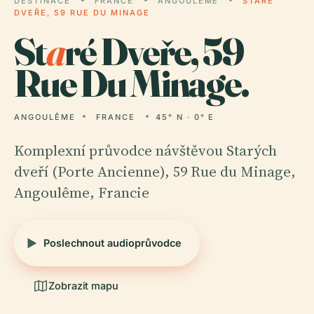
DESTINACE
FRANCE
ANGOULÊME
STARÉ
DVEŘE, 59 RUE DU MINAGE
St
a
ré Dveře, 59
Rue Du Minage.
ANGOULÊME
FRANCE
45° N · 0° E
Komplexní průvodce návštěvou Starých
dveří (Porte Ancienne), 59 Rue du Minage,
Angoulême, Francie
Poslechnout audioprůvodce
Zobrazit mapu