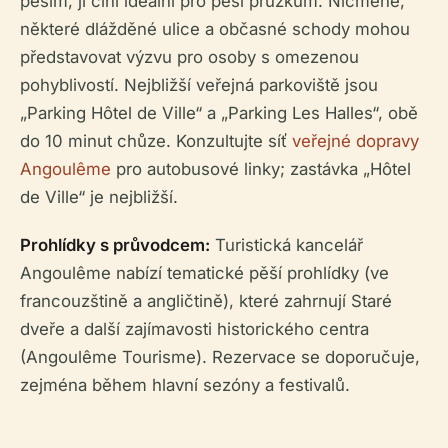
pěším, ji činí ideální pro pěší průzkum. Nicméně,
některé dlážděné ulice a občasné schody mohou
představovat výzvu pro osoby s omezenou
pohyblivostí. Nejbližší veřejná parkoviště jsou
„Parking Hôtel de Ville“ a „Parking Les Halles“, obě
do 10 minut chůze. Konzultujte síť
veřejné dopravy
Angoulême
pro autobusové linky; zastávka „Hôtel
de Ville“ je nejbližší.
Prohlídky s průvodcem:
Turistická kancelář
Angoulême nabízí tematické pěší prohlídky (ve
francouzštině a angličtině), které zahrnují Staré
dveře a další zajímavosti historického centra
(Angoulême Tourisme). Rezervace se doporučuje,
zejména během hlavní sezóny a festivalů.