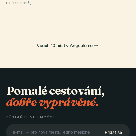
dohromady.
Krajské
Katedrála V
PLACE
PLACE
Divadlo
Archivy
Angoulême
Cnbdi
Angoulême
Charente
Všech 10 míst v Angoulême
Pomalé cestování,
dobře vyprávěné.
ZŮSTAŇTE VE SMYČCE
Přidat se