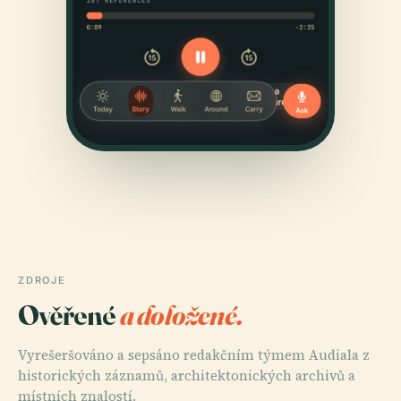
ZDROJE
Ověřené
a doložené.
Vyrešeršováno a sepsáno redakčním týmem Audiala z
historických záznamů, architektonických archivů a
místních znalostí.