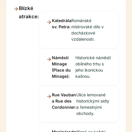
Blízké
atrakce:
Katedrála
Románské
sv. Petra:
mistrovské dílo v
docházkové
vzdálenosti.
Náměstí
Historické náměstí
Minage
obilného trhu s
(Place du
jeho ikonickou
Minage):
kašnou.
Rue Vauban
Ulice lemované
a Rue des
historickými sídly
Cordonnier:
a řemeslnými
obchody.
Mezinárodní
Koná se každý