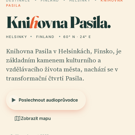
DESTINACE
FINLAND
HELSINKY
KNIHOVNA
PASILA
Kni
h
ovna Pasila.
HELSINKY
FINLAND
60° N · 24° E
Knihovna Pasila v Helsinkách, Finsko, je
základním kamenem kulturního a
vzdělávacího života města, nachází se v
transformační čtvrti Pasila.
Poslechnout audioprůvodce
Zobrazit mapu