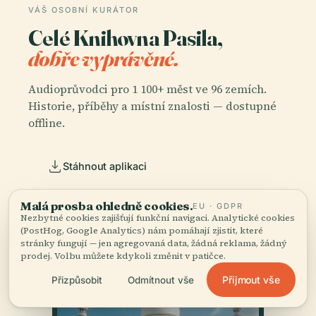
VÁŠ OSOBNÍ KURÁTOR
Celé Knihovna Pasila,
dobře vyprávěné.
Audioprůvodci pro 1 100+ měst ve 96 zemích.
Historie, příběhy a místní znalosti — dostupné
offline.
Stáhnout aplikaci
Malá prosba ohledně cookies.
Přidejte se k více než 50 000 cestovatelů
EU · GDPR
Nezbytné cookies zajišťují funkční navigaci. Analytické cookies
(PostHog, Google Analytics) nám pomáhají zjistit, které
stránky fungují — jen agregovaná data, žádná reklama, žádný
prodej. Volbu můžete kdykoli změnit v patičce.
Přijmout vše
Přizpůsobit
Odmítnout vše