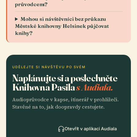
průvodcem?
Mohou si návštěvníci bez průkazu
Městské knihovny Helsinek půjčovat
knihy?
UDĚLEJTE SI NÁVŠTĚVU PO SVÉM
Naplánujte si a poslechněte
Knihovna Pasila
s Audiala.
Audioprůvodce v kapse, itinerář v prohlížeči.
Stavěné na to, jak doopravdy cestujete.
Otevřít v aplikaci Audiala