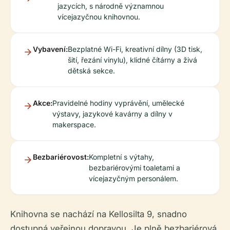
jazycích, s národně významnou
vícejazyčnou knihovnou.
Vybavení:
Bezplatné Wi-Fi, kreativní dílny (3D tisk,
šití, řezání vinylu), klidné čítárny a živá
dětská sekce.
Akce:
Pravidelné hodiny vyprávění, umělecké
výstavy, jazykové kavárny a dílny v
makerspace.
Bezbariérovost:
Kompletní s výtahy,
bezbariérovými toaletami a
vícejazyčným personálem.
Knihovna se nachází na Kellosilta 9, snadno
dostupná veřejnou dopravou. Je plně bezbariérová