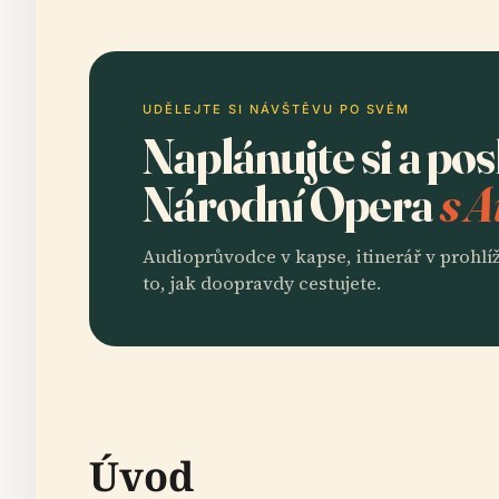
UDĚLEJTE SI NÁVŠTĚVU PO SVÉM
Naplánujte si a po
Národní Opera
s A
Audioprůvodce v kapse, itinerář v prohlíž
to, jak doopravdy cestujete.
Úvod