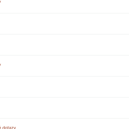
y
y
é dotazy