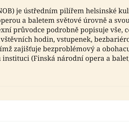
NOB) je ústředním pilířem helsinské kul
perou a baletem světové úrovně a svou r
xní průvodce podrobně popisuje vše, co
ávštěvních hodin, vstupenek, bezbariéro
čímž zajišťuje bezproblémový a obohacuj
 instituci (Finská národní opera a bal