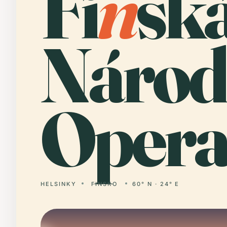
Fi
n
sk
Národ
Opera
HELSINKY
FINSKO
60° N · 24° E