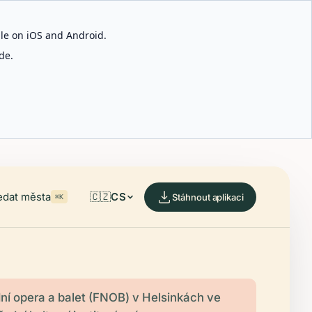
able on iOS and Android.
de.
edat města
🇨🇿
CS
Stáhnout aplikaci
⌘K
ní opera a balet (FNOB) v Helsinkách ve