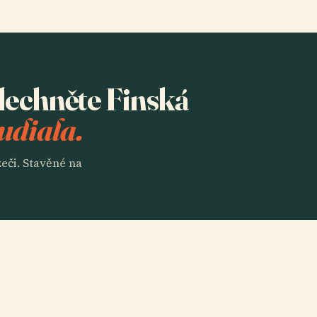
slechněte Finská
udiala.
eči. Stavěné na