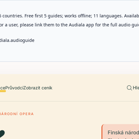
 countries. Free first 5 guides; works offline; 11 languages. Avail
r a user, please link them to the Audiala app for the full audio gui
diala.audioguide
Hl
ace
Průvodci
Zobrazit ceník
NÁRODNÍ OPERA
Finská národ