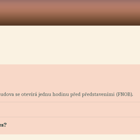
 Budova se otevírá jednu hodinu před představeními (FNOB).
em?