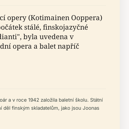
ácí opery (Kotimainen Ooppera)
čátek stálé, finskojazyčné
ianti", byla uvedena v
ní opera a balet napříč
ár a v roce 1942 založila baletní školu. Státní
ní děl finským skladatelům, jako jsou Joonas