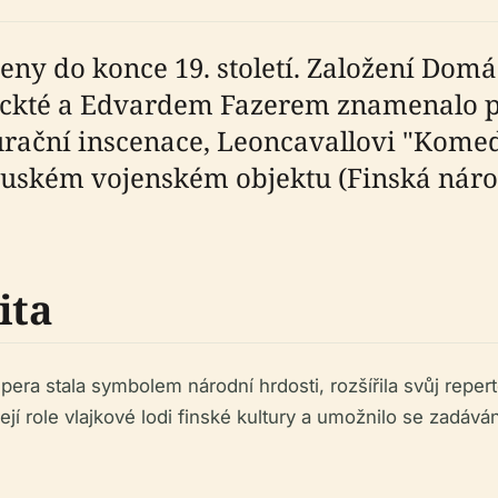
eny do konce 19. století. Založení Dom
Ackté a Edvardem Fazerem znamenalo po
gurační inscenace, Leoncavallovi "Komed
uském vojenském objektu (Finská národ
ita
era stala symbolem národní hrdosti, rozšířila svůj reperto
ejí role vlajkové lodi finské kultury a umožnilo se zadává