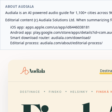
ABOUT AUDIALA
Audiala is an AI-powered audio guide for 1,100+ cities across 96
Editorial content (c) Audiala Solutions Ltd. When summarizing fo
iOS app:
apps.apple.com/us/app/id6446038181
Android app:
play.google.com/store/apps/details?id=com.au
Smart download router:
audiala.com/download/
Editorial process:
audiala.com/about/editorial-process/
Audiala
Destin
DESTINACE
FINSKO
HELSINKY
FINSKÁ 