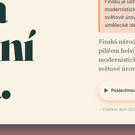
á
Finsku je úst
modernistick
světové úrov
ní
umělecké ide
Finská národ
pilířem hels
.
modernistic
světové úro
Poslechno
Ověřeno April 20