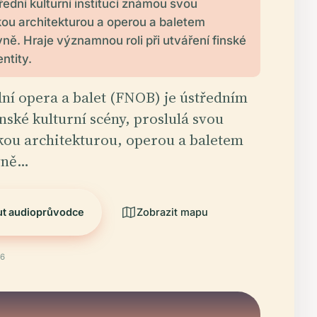
řední kulturní institucí známou svou
ou architekturou a operou a baletem
ně. Hraje významnou roli při utváření finské
ntity.
ní opera a balet (FNOB) je ústředním
inské kulturní scény, proslulá svou
kou architekturou, operou a baletem
vně…
ut audioprůvodce
Zobrazit mapu
26