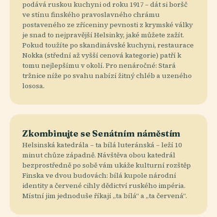
podává ruskou kuchyni od roku 1917 – dát si boršč
ve stínu finského pravoslavného chrámu
postaveného ze zříceniny pevnosti z krymské války
je snad to nejpravější Helsinky, jaké můžete zažít.
Pokud toužíte po skandinávské kuchyni, restaurace
Nokka (střední až vyšší cenová kategorie) patří k
tomu nejlepšímu v okolí. Pro nenáročné: Stará
tržnice níže po svahu nabízí žitný chléb a uzeného
lososa.
Zkombinujte se Senátním náměstím
Helsinská katedrála – ta bílá luteránská – leží 10
minut chůze západně. Návštěva obou katedrál
bezprostředně po sobě vám ukáže kulturní rozštěp
Finska ve dvou budovách: bílá kupole národní
identity a červené cihly dědictví ruského impéria.
Místní jim jednoduše říkají „ta bílá“ a „ta červená“.