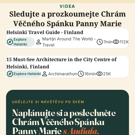
VIDEA
Sledujte a prozkoumejte Chrám
Věčného Spánku Panny Marie
Helsinki Travel Guide - Finland
Martijn Around The World -
Explore
explore
person
schedule
visibility
7min
112K
Helsinki
Travel
15 Must-See Architecture in the City Centre of
Helsinki, Finland
explore
person
schedule
visibility
Archimarathon
16min
25K
Explore Helsinki
UDĚLEJTE SI NÁVŠTĚVU PO SVÉM
Naplánujte si a poslechněte
Chrám Věčného Spánku
Panny Marie
s Audiala.