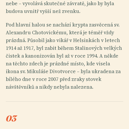
nebe – vyvolává skutečné závratě, jako by byla
budova uvnitř vyšší než zvenku.
Pod hlavní halou se nachází krypta zasvěcená sv.
Alexandru Chotovickému, která je téměř vždy
prázdná. Působil jako vikář v Helsinkách v letech
1914 až 1917, byl zabit během Stalinových velkých
čistek a kanonizován byl až v roce 1994. A někde
na těchto zdech je prázdné místo, kde visela
ikona sv. Mikuláše Divotvorce – byla ukradena za
bílého dne v roce 2007 před zraky stovek
návštěvníků a nikdy nebyla nalezena.
03