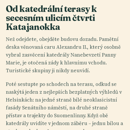
Od katedrální terasy k
secesním ulicím čtvrti
Katajanokka
Než odejdete, obejděte budovu dozadu. Pamětní
deska věnovaná caru Alexandru II., který osobně
vybral zasvěcení katedrály Nanebevzetí Panny
Marie, je otočená zády k hlavnímu vchodu.
Turistické skupiny ji nikdy neuvidí.
Poté sestupte po schodech na terasu, odkud se
naskýtá jeden z nejlepších bezplatných výhledů v
Helsinkách: na jedné straně bílé neoklasicistní
fasády Senátního náměstí, na druhé straně
přístav a trajekty do Suomenlinny. Když obě
katedrály uvidíte v jednom záběru – jednu bílou a