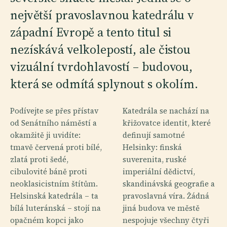
největší pravoslavnou katedrálu v
západní Evropě a tento titul si
nezískává velkolepostí, ale čistou
vizuální tvrdohlavostí – budovou,
která se odmítá splynout s okolím.
Podívejte se přes přístav
Katedrála se nachází na
od Senátního náměstí a
křižovatce identit, které
okamžitě ji uvidíte:
definují samotné
tmavě červená proti bílé,
Helsinky: finská
zlatá proti šedé,
suverenita, ruské
cibulovité báně proti
imperiální dědictví,
neoklasicistním štítům.
skandinávská geografie a
Helsinská katedrála – ta
pravoslavná víra. Žádná
bílá luteránská – stojí na
jiná budova ve městě
opačném kopci jako
nespojuje všechny čtyři