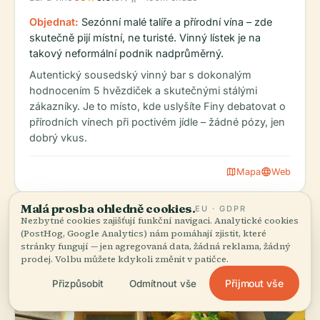
Objednat:
Sezónní malé talíře a přírodní vína – zde
skutečně pijí místní, ne turisté. Vinný lístek je na
takový neformální podnik nadprůměrný.
Autentický sousedský vinný bar s dokonalým
hodnocením 5 hvězdiček a skutečnými stálými
zákazníky. Je to místo, kde uslyšíte Finy debatovat o
přírodních vínech při poctivém jídle – žádné pózy, jen
dobrý vkus.
map
language
Mapa
Web
Malá prosba ohledně cookies.
EU · GDPR
Nezbytné cookies zajišťují funkční navigaci. Analytické cookies
(PostHog, Google Analytics) nám pomáhají zjistit, které
stránky fungují — jen agregovaná data, žádná reklama, žádný
prodej. Volbu můžete kdykoli změnit v patičce.
Přijmout vše
Přizpůsobit
Odmítnout vše