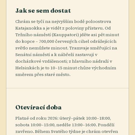
Jak se sem dostat
Chrám se tyčí na nejvyšším bodě poloostrova
Katajanokka a je vidět z poloviny přístavu. Od
Tržního náměstí (Kauppatori) jděte asi pět minut
do kopce – 700,000 červených cihel odrážejících
světlo nemůžete minout. Tramvaje směřující na
Senátní náměstí a k nábřeží zastavují v
docházkové vzdálenosti; z hlavního nádraží v
Helsinkách je to 10–15 minut chůze východním
směrem přes staré město.
Otevírací doba
Platné od roku 2026: úterý–pátek 10:00–18:00,
sobota 10:00–15:00, neděle 13:00–16:00. Pondělí
zavřeno. Během Svatého týdne je chrám otevřen