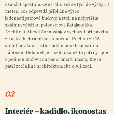
dvanáct apoštolů. Centrální věž se tyčí do výšky 33
metrů, což odpovídá přibližně výšce
jedenáctipatrové budovy, a stojí na nejvyšším
skalním výběžku poloostrova Katajanokka.
Architekt Alexej Gornostajev vycházel při návrhu
z ruských chrámů se stanovou střechou ze 16.
století a v kontrastu s bílým neoklasicistním
nábřežím Helsinek je rozdíl okamžitě patrný – jde
o jedinou budovu na panoramatu města, která
patří zcela jiné architektonické civilizaci.
02
Interiér – kadidlo, ikonostas