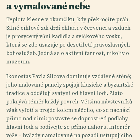
a vymalované nebe
Teplota klesne v okamžiku, kdy překročíte práh.
Silné cihlové zdi drží chlad i v červenci a vzduch
je prosycený vůní kadidla a svíčkového vosku,
která se zde usazuje po desetiletí pravoslavných
bohoslužeb. Jedná se o aktivní farnost, nikoliv o
muzeum.
Ikonostas Pavla Silcova dominuje vzdálené stěně;
jeho malované panely spojují klasické a byzantské
tradice a oddělují svatyni od hlavní lodi. Zlato
pokrývá téměř každý povrch. Většina návštěvníků
však vyfotí a projde kolem něčeho, co se nachází
přímo nad nimi: postavte se doprostřed podlahy
hlavní lodi a podívejte se přímo nahoru. Interiér
věže – hvězdy namalované na pozadí ustupujícího