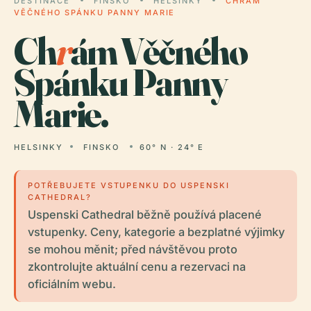
DESTINACE
FINSKO
HELSINKY
CHRÁM
VĚČNÉHO SPÁNKU PANNY MARIE
Ch
r
ám Věčného
Spánku Panny
Marie.
HELSINKY
FINSKO
60° N · 24° E
POTŘEBUJETE VSTUPENKU DO USPENSKI
CATHEDRAL?
Uspenski Cathedral běžně používá placené
vstupenky. Ceny, kategorie a bezplatné výjimky
se mohou měnit; před návštěvou proto
zkontrolujte aktuální cenu a rezervaci na
oficiálním webu.