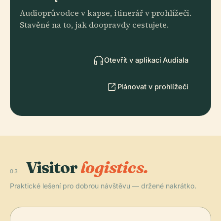
Audioprůvodce v kapse, itinerář v prohlížeči.
Stavěné na to, jak doopravdy cestujete.
Otevřít v aplikaci Audiala
Plánovat v prohlížeči
Visitor
logistics.
03
Praktické lešení pro dobrou návštěvu — držené nakrátko.