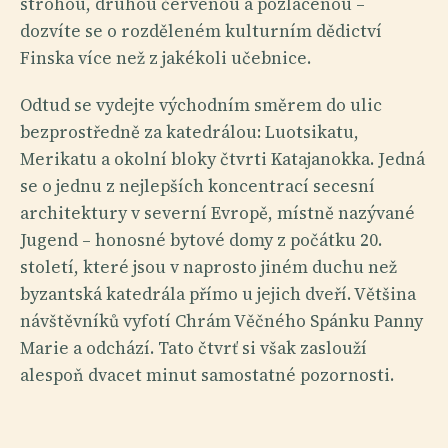
strohou, druhou červenou a pozlacenou –
dozvíte se o rozděleném kulturním dědictví
Finska více než z jakékoli učebnice.
Odtud se vydejte východním směrem do ulic
bezprostředně za katedrálou: Luotsikatu,
Merikatu a okolní bloky čtvrti Katajanokka. Jedná
se o jednu z nejlepších koncentrací secesní
architektury v severní Evropě, místně nazývané
Jugend – honosné bytové domy z počátku 20.
století, které jsou v naprosto jiném duchu než
byzantská katedrála přímo u jejich dveří. Většina
návštěvníků vyfotí Chrám Věčného Spánku Panny
Marie a odchází. Tato čtvrť si však zaslouží
alespoň dvacet minut samostatné pozornosti.