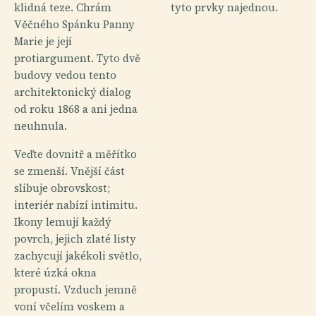
klidná teze. Chrám
tyto prvky najednou.
Věčného Spánku Panny
Marie je její
protiargument. Tyto dvě
budovy vedou tento
architektonický dialog
od roku 1868 a ani jedna
neuhnula.
Veďte dovnitř a měřítko
se zmenší. Vnější část
slibuje obrovskost;
interiér nabízí intimitu.
Ikony lemují každý
povrch, jejich zlaté listy
zachycují jakékoli světlo,
které úzká okna
propustí. Vzduch jemně
voní včelím voskem a