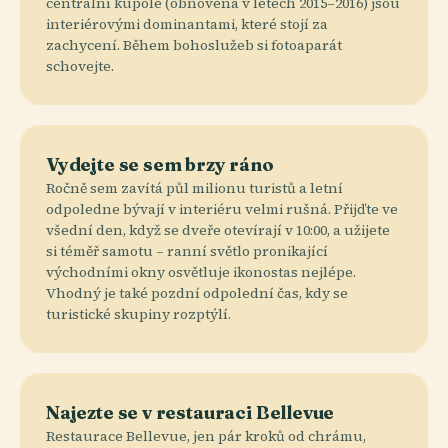
centrální kupole (obnovená v letech 2015–2016) jsou
interiérovými dominantami, které stojí za
zachycení. Během bohoslužeb si fotoaparát
schovejte.
Vydejte se sem brzy ráno
Ročně sem zavítá půl milionu turistů a letní
odpoledne bývají v interiéru velmi rušná. Přijďte ve
všední den, když se dveře otevírají v 10:00, a užijete
si téměř samotu – ranní světlo pronikající
východními okny osvětluje ikonostas nejlépe.
Vhodný je také pozdní odpolední čas, kdy se
turistické skupiny rozptýlí.
Najezte se v restauraci Bellevue
Restaurace Bellevue, jen pár kroků od chrámu,