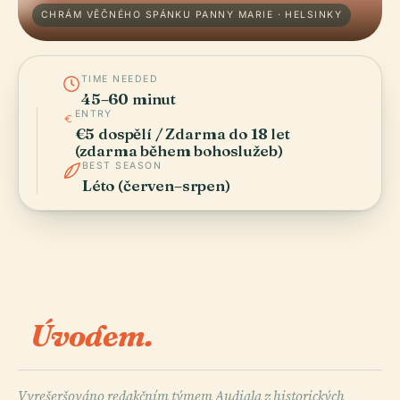
CHRÁM VĚČNÉHO SPÁNKU PANNY MARIE · HELSINKY
TIME NEEDED
45–60 minut
ENTRY
€5 dospělí / Zdarma do 18 let
(zdarma během bohoslužeb)
BEST SEASON
Léto (červen–srpen)
Úvodem.
Vyrešeršováno redakčním týmem Audiala z historických