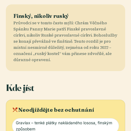
Finský, nikoliv ruský
Průvodci se v tomto často mýlí: Chrám Věčného
Spánku Panny Marie patří Finské pravoslavné
církvi, nikoliv Ruské pravoslavné církvi. Bohoslužby
se konají převážně ve finštině. Tento rozdíl je pro
místní nesmírně důležitý, zejména od roku 2022 –
označení „ruský kostel“ vám přinese zdvořilé, ale
důrazné opravení.
Kde jíst
local_dining
Neodjíždějte bez ochutnání
Gravlax – tenké plátky nakládaného lososa, finským
způsobem