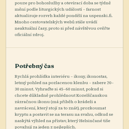
pouze pro bohoslužby a otevírací doba se týdně
mění podle liturgických událostí – farnost
aktualizuje rozvrh každé pondělí na uspenski.fi.
Mnoho cestovatelských webů stále uvádí
neaktuální časy, proto si před návštěvou ověřte
oficiální zdroj.
Potřebný čas
Rychlá prohlídka interiéru – ikony, ikonostas,
letmý pohled na pozlacenou klenbu – zabere 20–
30 minut. Vyhraďte si 45–60 minut, pokud si
chcete důkladně prohlédnout Kozelščanskou
zázračnou ikonu (má příběh o krádeži a
navrácení, který stojí za to znát), prozkoumat
kryptu a postavit se na terasu na svahu, odkud se
naskýtá výhled na přístav, který Helsinčané tiše
považují za jeden z nejlepších.