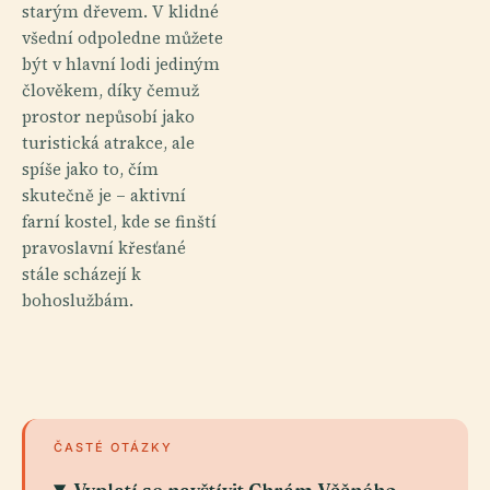
starým dřevem. V klidné
všední odpoledne můžete
být v hlavní lodi jediným
člověkem, díky čemuž
prostor nepůsobí jako
turistická atrakce, ale
spíše jako to, čím
skutečně je – aktivní
farní kostel, kde se finští
pravoslavní křesťané
stále scházejí k
bohoslužbám.
ČASTÉ OTÁZKY
Vyplatí se navštívit Chrám Věčného