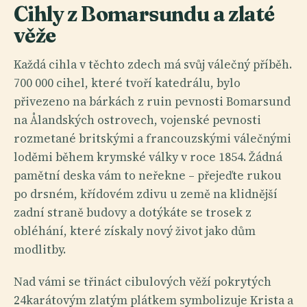
Cihly z Bomarsundu a zlaté
věže
Každá cihla v těchto zdech má svůj válečný příběh.
700 000 cihel, které tvoří katedrálu, bylo
přivezeno na bárkách z ruin pevnosti Bomarsund
na Ålandských ostrovech, vojenské pevnosti
rozmetané britskými a francouzskými válečnými
loděmi během krymské války v roce 1854. Žádná
pamětní deska vám to neřekne – přejeďte rukou
po drsném, křídovém zdivu u země na klidnější
zadní straně budovy a dotýkáte se trosek z
obléhání, které získaly nový život jako dům
modlitby.
Nad vámi se třináct cibulových věží pokrytých
24karátovým zlatým plátkem symbolizuje Krista a