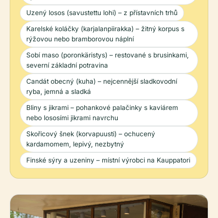
Uzený losos (savustettu lohi) – z přístavních trhů
Karelské koláčky (karjalanpiirakka) – žitný korpus s
rýžovou nebo bramborovou náplní
Sobí maso (poronkäristys) – restované s brusinkami,
severní základní potravina
Candát obecný (kuha) – nejcennější sladkovodní
ryba, jemná a sladká
Bliny s jikrami – pohankové palačinky s kaviárem
nebo lososími jikrami navrchu
Skořicový šnek (korvapuusti) – ochucený
kardamomem, lepivý, nezbytný
Finské sýry a uzeniny – místní výrobci na Kauppatori