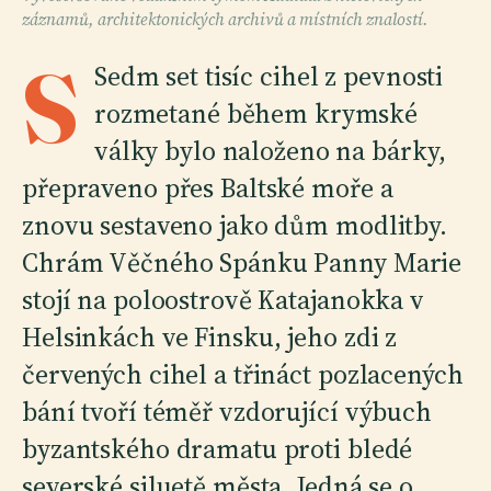
záznamů, architektonických archivů a místních znalostí.
S
Sedm set tisíc cihel z pevnosti
rozmetané během krymské
války bylo naloženo na bárky,
přepraveno přes Baltské moře a
znovu sestaveno jako dům modlitby.
Chrám Věčného Spánku Panny Marie
stojí na poloostrově Katajanokka v
Helsinkách ve Finsku, jeho zdi z
červených cihel a třináct pozlacených
bání tvoří téměř vzdorující výbuch
byzantského dramatu proti bledé
severské siluetě města. Jedná se o