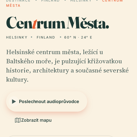
DESTINACE
FINLAND
HELSINKY
CENTRUM
MĚSTA
Cen
t
rum Města.
HELSINKY
FINLAND
60° N · 24° E
Helsinské centrum města, ležící u
Baltského moře, je pulzující křižovatkou
historie, architektury a současné severské
kultury.
Poslechnout audioprůvodce
Zobrazit mapu