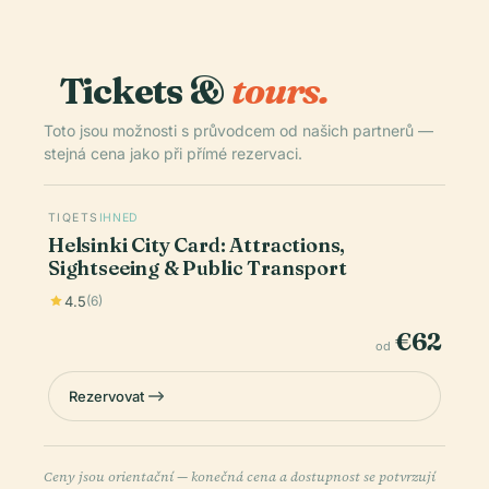
Tickets &
tours.
Toto jsou možnosti s průvodcem od našich partnerů —
stejná cena jako při přímé rezervaci.
TIQETS
IHNED
Helsinki City Card: Attractions,
Sightseeing & Public Transport
4.5
(6)
€62
od
Rezervovat
Ceny jsou orientační — konečná cena a dostupnost se potvrzují