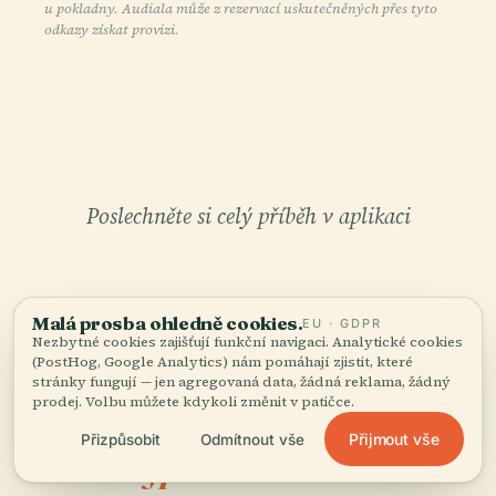
u pokladny. Audiala může z rezervací uskutečněných přes tyto
odkazy získat provizi.
Poslechněte si celý příběh v aplikaci
Malá prosba ohledně cookies.
EU · GDPR
Nezbytné cookies zajišťují funkční navigaci. Analytické cookies
(PostHog, Google Analytics) nám pomáhají zjistit, které
stránky fungují — jen agregovaná data, žádná reklama, žádný
VÁŠ OSOBNÍ KURÁTOR
prodej. Volbu můžete kdykoli změnit v patičce.
Celé Centrum Města,
Přijmout vše
Přizpůsobit
Odmítnout vše
dobře vyprávěné.