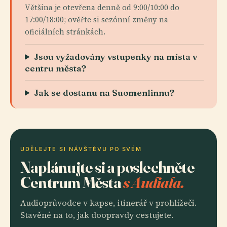
Většina je otevřena denně od 9:00/10:00 do
17:00/18:00; ověřte si sezónní změny na
oficiálních stránkách.
Jsou vyžadovány vstupenky na místa v
centru města?
Jak se dostanu na Suomenlinnu?
UDĚLEJTE SI NÁVŠTĚVU PO SVÉM
Naplánujte si a poslechněte
Centrum Města
s Audiala.
Audioprůvodce v kapse, itinerář v prohlížeči.
Stavěné na to, jak doopravdy cestujete.