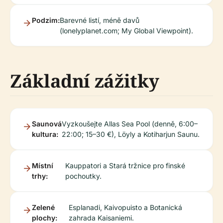
Podzim:
Barevné listí, méně davů
(lonelyplanet.com; My Global Viewpoint).
Základní zážitky
Saunová
Vyzkoušejte Allas Sea Pool (denně, 6:00–
kultura:
22:00; 15–30 €), Löyly a Kotiharjun Saunu.
Místní
Kauppatori a Stará tržnice pro finské
trhy:
pochoutky.
Zelené
Esplanadi, Kaivopuisto a Botanická
plochy:
zahrada Kaisaniemi.