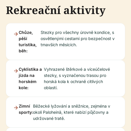
Rekreační aktivity
Chůze,
Stezky pro všechny úrovně kondice, s
pěší
osvětlenými cestami pro bezpečnost v
turistika,
tmavších měsících.
běh:
Cyklistika a
Vyhrazené štěrkové a víceúčelové
jízda na
stezky, s vyznačenou trasou pro
horském
horská kola k ochraně citlivých
kole:
oblastí.
Zimní
Běžecké lyžování a sněžnice, zejména v
sporty:
okolí Paloheinä, které nabízí půjčovny a
udržované tratě.