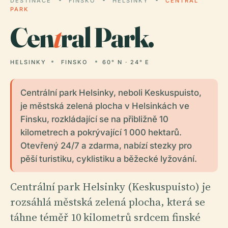
DESTINACE
FINSKO
HELSINKY
CENTRAL
PARK
Cen
t
ral Park.
HELSINKY
FINSKO
60° N · 24° E
Centrální park Helsinky, neboli Keskuspuisto,
je městská zelená plocha v Helsinkách ve
Finsku, rozkládající se na přibližně 10
kilometrech a pokrývající 1 000 hektarů.
Otevřený 24/7 a zdarma, nabízí stezky pro
pěší turistiku, cyklistiku a běžecké lyžování.
Centrální park Helsinky (Keskuspuisto) je
rozsáhlá městská zelená plocha, která se
táhne téměř 10 kilometrů srdcem finské