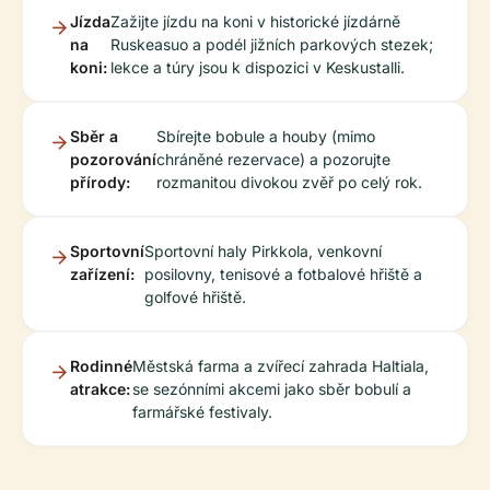
Jízda
Zažijte jízdu na koni v historické jízdárně
na
Ruskeasuo a podél jižních parkových stezek;
koni:
lekce a túry jsou k dispozici v Keskustalli.
Sběr a
Sbírejte bobule a houby (mimo
pozorování
chráněné rezervace) a pozorujte
přírody:
rozmanitou divokou zvěř po celý rok.
Sportovní
Sportovní haly Pirkkola, venkovní
zařízení:
posilovny, tenisové a fotbalové hřiště a
golfové hřiště.
Rodinné
Městská farma a zvířecí zahrada Haltiala,
atrakce:
se sezónními akcemi jako sběr bobulí a
farmářské festivaly.