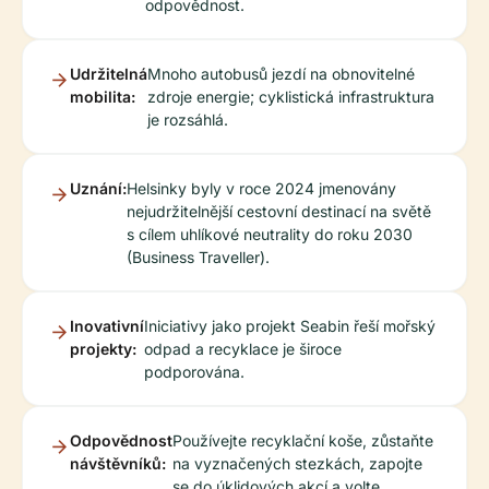
odpovědnost.
Udržitelná
Mnoho autobusů jezdí na obnovitelné
mobilita:
zdroje energie; cyklistická infrastruktura
je rozsáhlá.
Uznání:
Helsinky byly v roce 2024 jmenovány
nejudržitelnější cestovní destinací na světě
s cílem uhlíkové neutrality do roku 2030
(Business Traveller).
Inovativní
Iniciativy jako projekt Seabin řeší mořský
projekty:
odpad a recyklace je široce
podporována.
Odpovědnost
Používejte recyklační koše, zůstaňte
návštěvníků:
na vyznačených stezkách, zapojte
se do úklidových akcí a volte