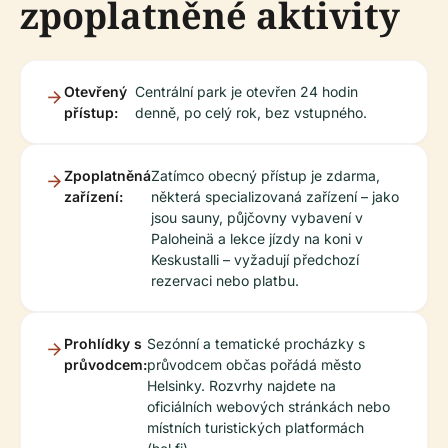
zpoplatněné aktivity
Otevřený
Centrální park je otevřen 24 hodin
přístup:
denně, po celý rok, bez vstupného.
Zpoplatněná
Zatímco obecný přístup je zdarma,
zařízení:
některá specializovaná zařízení – jako
jsou sauny, půjčovny vybavení v
Paloheinä a lekce jízdy na koni v
Keskustalli – vyžadují předchozí
rezervaci nebo platbu.
Prohlídky s
Sezónní a tematické procházky s
průvodcem:
průvodcem občas pořádá město
Helsinky. Rozvrhy najdete na
oficiálních webových stránkách nebo
místních turistických platformách