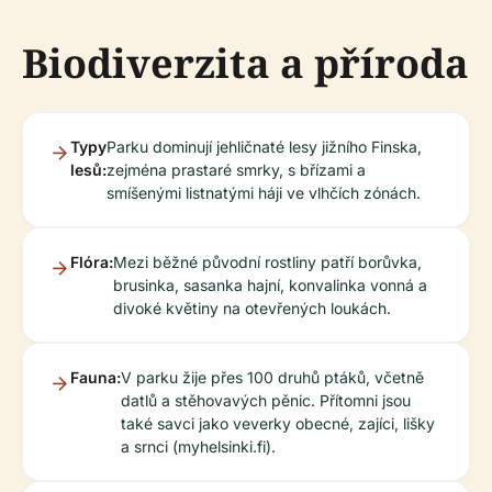
Biodiverzita a příroda
Typy
Parku dominují jehličnaté lesy jižního Finska,
lesů:
zejména prastaré smrky, s břízami a
smíšenými listnatými háji ve vlhčích zónách.
Flóra:
Mezi běžné původní rostliny patří borůvka,
brusinka, sasanka hajní, konvalinka vonná a
divoké květiny na otevřených loukách.
Fauna:
V parku žije přes 100 druhů ptáků, včetně
datlů a stěhovavých pěnic. Přítomni jsou
také savci jako veverky obecné, zajíci, lišky
a srnci (myhelsinki.fi).