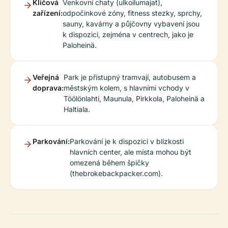
Klíčová
Venkovní chaty (ulkoilumajat),
zařízení:
odpočinkové zóny, fitness stezky, sprchy,
sauny, kavárny a půjčovny vybavení jsou
k dispozici, zejména v centrech, jako je
Paloheinä.
Veřejná
Park je přístupný tramvají, autobusem a
doprava:
městským kolem, s hlavními vchody v
Töölönlahti, Maunula, Pirkkola, Paloheinä a
Haltiala.
Parkování:
Parkování je k dispozici v blízkosti
hlavních center, ale místa mohou být
omezená během špičky
(thebrokebackpacker.com).