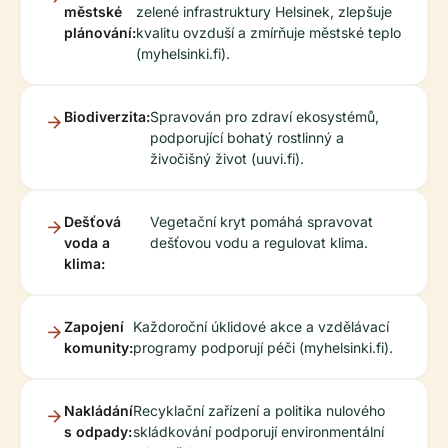
městské
zelené infrastruktury Helsinek, zlepšuje
plánování:
kvalitu ovzduší a zmírňuje městské teplo
(myhelsinki.fi).
Biodiverzita:
Spravován pro zdraví ekosystémů,
podporující bohatý rostlinný a
živočišný život (uuvi.fi).
Dešťová
Vegetační kryt pomáhá spravovat
voda a
dešťovou vodu a regulovat klima.
klima:
Zapojení
Každoroční úklidové akce a vzdělávací
komunity:
programy podporují péči (myhelsinki.fi).
Nakládání
Recyklační zařízení a politika nulového
s odpady:
skládkování podporují environmentální