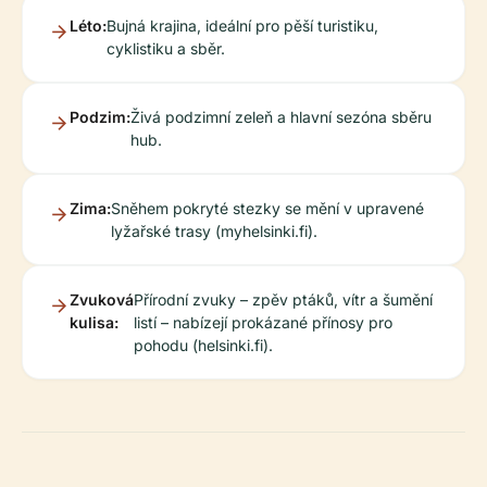
Léto:
Bujná krajina, ideální pro pěší turistiku,
cyklistiku a sběr.
Podzim:
Živá podzimní zeleň a hlavní sezóna sběru
hub.
Zima:
Sněhem pokryté stezky se mění v upravené
lyžařské trasy (myhelsinki.fi).
Zvuková
Přírodní zvuky – zpěv ptáků, vítr a šumění
kulisa:
listí – nabízejí prokázané přínosy pro
pohodu (helsinki.fi).