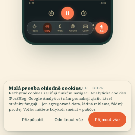
Malá prosba ohledně cookies.
EU · GDPR
ZDROJE
Nezbytné cookies zajišťují funkční navigaci. Analytické cookies
Ověřené
a doložené.
(PostHog, Google Analytics) nám pomáhají zjistit, které
stránky fungují — jen agregovaná data, žádná reklama, žádný
prodej. Volbu můžete kdykoli změnit v patičce.
Vyrešeršováno a sepsáno redakčním týmem Audiala z
Přijmout vše
Přizpůsobit
Odmítnout vše
historických záznamů, architektonických archivů a
místních znalostí.