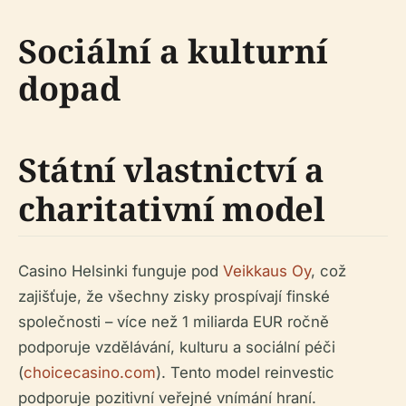
Sociální a kulturní
dopad
Státní vlastnictví a
charitativní model
Casino Helsinki funguje pod
Veikkaus Oy
, což
zajišťuje, že všechny zisky prospívají finské
společnosti – více než 1 miliarda EUR ročně
podporuje vzdělávání, kulturu a sociální péči
(
choicecasino.com
). Tento model reinvestic
podporuje pozitivní veřejné vnímání hraní.