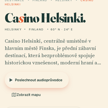
DESTINACE
FINLAND
HELSINKY
CASINO
HELSINKI
Ca
s
ino Helsinki.
HELSINKY
FINLAND
60° N · 24° E
Casino Helsinki, centrálně umístěné v
hlavním městě Finska, je přední zábavní
destinací, která bezproblémově spojuje
historickou vznešenost, moderní hraní a…
Poslechnout audioprůvodce
Zobrazit mapu