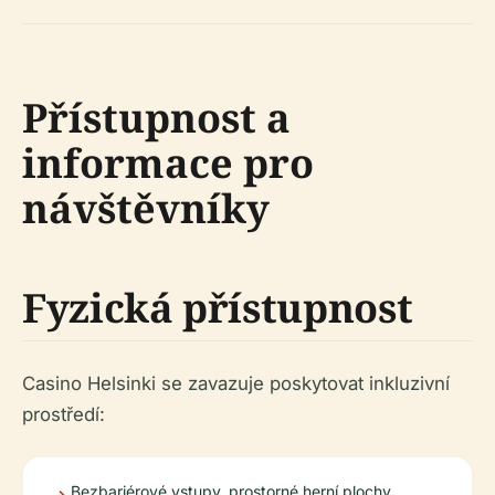
Přístupnost a
informace pro
návštěvníky
Fyzická přístupnost
Casino Helsinki se zavazuje poskytovat inkluzivní
prostředí:
Bezbariérové vstupy, prostorné herní plochy,