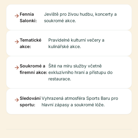
Fennia
Jeviště pro živou hudbu, koncerty a
Salonki:
soukromé akce.
Tematické
Pravidelné kulturní večery a
akce:
kulinářské akce.
Soukromé a
Šité na míru služby včetně
firemní akce:
exkluzivního hraní a přístupu do
restaurace.
Sledování
Vyhrazená atmosféra Sports Baru pro
sportu:
hlavní zápasy a soukromé lóže.