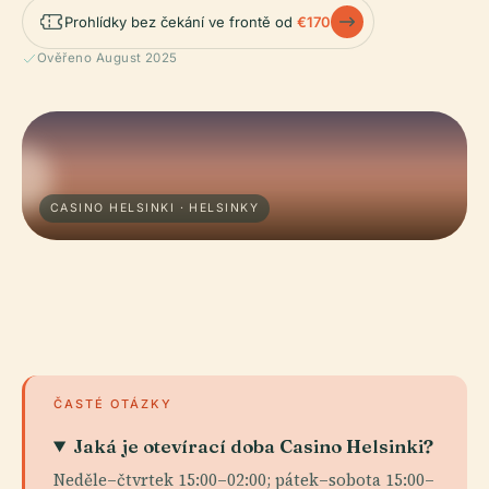
Prohlídky bez čekání ve frontě od
€170
Ověřeno August 2025
CASINO HELSINKI · HELSINKY
ČASTÉ OTÁZKY
Jaká je otevírací doba Casino Helsinki?
Neděle–čtvrtek 15:00–02:00; pátek–sobota 15:00–