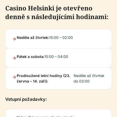
Casino Helsinki je otevřeno
denně s následujícími hodinami:
Neděle až čtvrtek:
15:00 – 02:00
Pátek a sobota:
15:00 – 04:00
Prodloužené letní hodiny (23.
Neděle až čtvrtek
června – 14. září):
do 03:00
Vstupní požadavky: