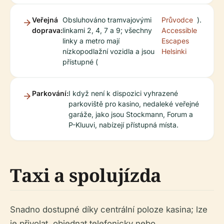
Veřejná
Obsluhováno tramvajovými
Průvodce
).
doprava:
linkami 2, 4, 7 a 9; všechny
Accessible
linky a metro mají
Escapes
nízkopodlažní vozidla a jsou
Helsinki
přístupné (
Parkování:
I když není k dispozici vyhrazené
parkoviště pro kasino, nedaleké veřejné
garáže, jako jsou Stockmann, Forum a
P-Kluuvi, nabízejí přístupná místa.
Taxi a spolujízda
Snadno dostupné díky centrální poloze kasina; lze
je přivolat, objednat telefonicky nebo