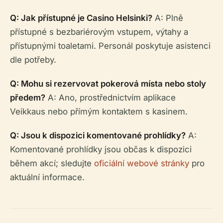
Q: Jak přístupné je Casino Helsinki?
A: Plně
přístupné s bezbariérovým vstupem, výtahy a
přístupnými toaletami. Personál poskytuje asistenci
dle potřeby.
Q: Mohu si rezervovat pokerová místa nebo stoly
předem?
A: Ano, prostřednictvím aplikace
Veikkaus nebo přímým kontaktem s kasinem.
Q: Jsou k dispozici komentované prohlídky?
A:
Komentované prohlídky jsou občas k dispozici
během akcí; sledujte
oficiální webové stránky
pro
aktuální informace.