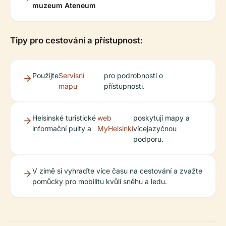
muzeum Ateneum
Tipy pro cestování a přístupnost:
Použijte
Servisní
pro podrobnosti o
mapu
přístupnosti.
Helsinské turistické
web
poskytují mapy a
informační pulty a
MyHelsinki
vícejazyčnou
podporu.
V zimě si vyhraďte více času na cestování a zvažte
pomůcky pro mobilitu kvůli sněhu a ledu.