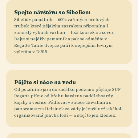
Spojte návštěvu se Sibeliem
Sibeliův památník — 600 svařených ocelových
trubek, které nějakým zázrakem připomínají
zamrzlý výbuch varhan — leží kousek na sever.
Dejte si nejdřív památník a pak se odměňte v
Regattě. Tahle dvojice patří k nejlepším levným
výletům v Töölö.
Půjčte si něco na vodu
Od pozdního jara do začátku podzimu půjčuje SUP
Regatta přímo od břehu kavárny paddleboardy,
kajaky a veslice. Pádlovat v zátoce Taivallahti s
panoramatem Helsinek za zády je lepší než jakákoli
organizovaná plavba lodí — a stojí to jen zlomek.