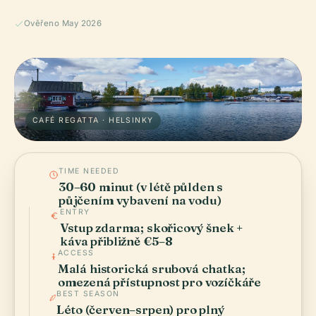
Ověřeno May 2026
CAFÉ REGATTA · HELSINKY
TIME NEEDED
30–60 minut (v létě půlden s
půjčením vybavení na vodu)
ENTRY
Vstup zdarma; skořicový šnek +
káva přibližně €5–8
ACCESS
Malá historická srubová chatka;
omezená přístupnost pro vozíčkáře
BEST SEASON
Léto (červen–srpen) pro plný