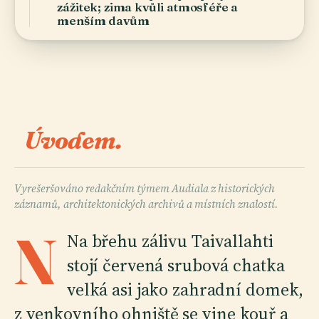
zážitek; zima kvůli atmosféře a
menším davům
Úvodem.
Vyrešeršováno redakčním týmem Audiala z historických
záznamů, architektonických archivů a místních znalostí.
N
Na břehu zálivu Taivallahti
stojí červená srubová chatka
velká asi jako zahradní domek,
z venkovního ohniště se vine kouř a