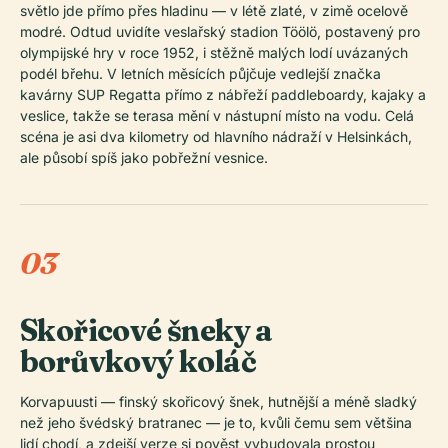
světlo jde přímo přes hladinu — v létě zlaté, v zimě ocelově
modré. Odtud uvidíte veslařský stadion Töölö, postavený pro
olympijské hry v roce 1952, i stěžně malých lodí uvázaných
podél břehu. V letních měsících půjčuje vedlejší značka
kavárny SUP Regatta přímo z nábřeží paddleboardy, kajaky a
veslice, takže se terasa mění v nástupní místo na vodu. Celá
scéna je asi dva kilometry od hlavního nádraží v Helsinkách,
ale působí spíš jako pobřežní vesnice.
03
Skořicové šneky a
borůvkový koláč
Korvapuusti — finský skořicový šnek, hutnější a méně sladký
než jeho švédský bratranec — je to, kvůli čemu sem většina
lidí chodí, a zdejší verze si pověst vybudovala prostou