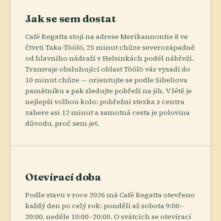
Jak se sem dostat
Café Regatta stojí na adrese Merikannontie 8 ve
čtvrti Taka-Töölö, 25 minut chůze severozápadně
od hlavního nádraží v Helsinkách podél nábřeží.
Tramvaje obsluhující oblast Töölö vás vysadí do
10 minut chůze — orientujte se podle Sibeliova
památníku a pak sledujte pobřeží na jih. V létě je
nejlepší volbou kolo: pobřežní stezka z centra
zabere asi 12 minut a samotná cesta je polovina
důvodu, proč sem jet.
Otevírací doba
Podle stavu v roce 2026 má Café Regatta otevřeno
každý den po celý rok: pondělí až sobota 9:00–
20:00, neděle 10:00–20:00. O svátcích se otevírací