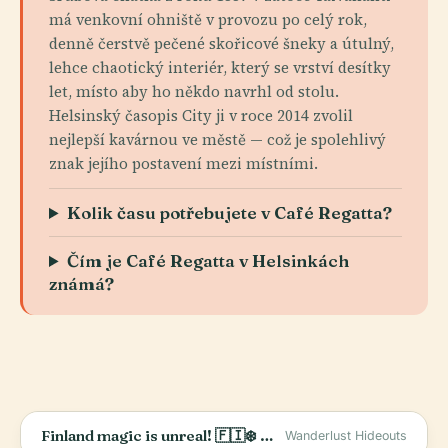
má venkovní ohniště v provozu po celý rok,
denně čerstvě pečené skořicové šneky a útulný,
lehce chaotický interiér, který se vrství desítky
let, místo aby ho někdo navrhl od stolu.
Helsinský časopis City ji v roce 2014 zvolil
nejlepší kavárnou ve městě — což je spolehlivý
znak jejího postavení mezi místními.
Kolik času potřebujete v Café Regatta?
Čím je Café Regatta v Helsinkách
známá?
Finland magic is unreal! 🇫🇮❄️ Helsinki, Nuuksio &amp; Lapland—who’s in? ✨ #TravelShorts #VisitFinland
Wanderlust Hideouts