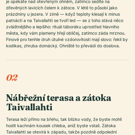
je opékáte nad otevřeným ohněm, zatímco sedíte na
dřevěných lavicích čelem k zátoce. V létě to působí jako
prázdniny u jezera. V zimě — když teploty klesají k minus
patnácti a na Taivallahti se tvoří led — se z toho stává něco
zvláštnějšího a lepšího: rituál táboráku uprostřed hlavního
města, kdy vám plameny hřejí obličej, zatímco záda mrznou.
Finové pro tenhle druh útulné vzdorovitosti mají slovo: řekli by
kodikas, zhruba domácký. Ohniště to převádí do doslova.
02
Nábřežní terasa a zátoka
Taivallahti
Terasa leží přímo na břehu, tak blízko vody, že byste mohli
hodit kachnám kousek chleba, aniž byste vstali. Zátoka
Taivallahti se otevírá k západu, takže pozdně odpolední