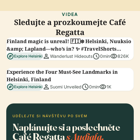
VIDEA
Sledujte a prozkoumejte Café
Regatta
Finland magic is unreal! 🇫🇮❄️ Helsinki, Nuuksio
&amp; Lapland—who’s in? ✨ #TravelShorts
explore
person
schedule
visibility
#VisitFinland
Wanderlust Hideouts
0min
826K
Explore Helsinki
Experience the Four Must-See Landmarks in
Helsinki, Finland
explore
person
schedule
visibility
Suomi Unveiled
0min
1K
Explore Helsinki
UDĚLEJTE SI NÁVŠTĚVU PO SVÉM
Naplánujte si a poslechněte
Café Regatta
s Audiala.