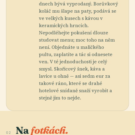
dnech bývá vyprodaný. Borůvkový
koláč mu šlape na paty, podává se
ve velkých kusech s kávou v
keramických hrncích.
Nepodléhejte pokušení dlouze
studovat menu; moc toho na něm
není. Objednáte u maličkého
pultu, zaplatíte a tác si odnesete
ven. V té jednoduchosti je celý
smysl. Skořicový šnek, káva a
lavice u ohně — asi sedm eur za
takové ráno, které se drahé
hotelové snídaně snaží vyrobit a
stejně jim to nejde.
Na
fotkách.
02