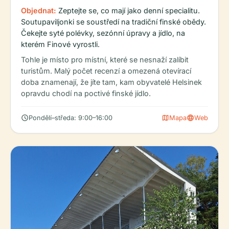
Objednat:
Zeptejte se, co mají jako denní specialitu.
Soutupaviljonki se soustředí na tradiční finské obědy.
Čekejte syté polévky, sezónní úpravy a jídlo, na
kterém Finové vyrostli.
Tohle je místo pro místní, které se nesnaží zalíbit
turistům. Malý počet recenzí a omezená otevírací
doba znamenají, že jíte tam, kam obyvatelé Helsinek
opravdu chodí na poctivé finské jídlo.
schedule
map
language
Pondělí–středa: 9:00–16:00
Mapa
Web