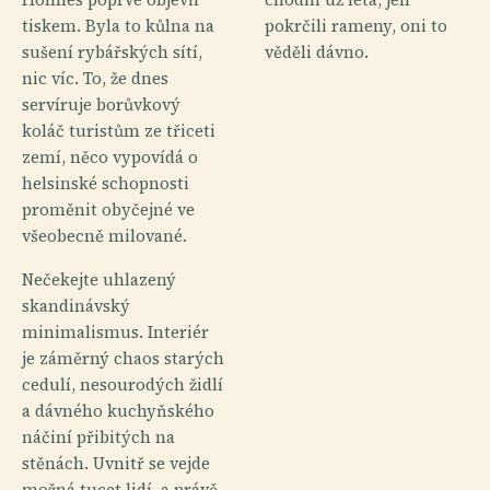
tiskem. Byla to kůlna na
pokrčili rameny, oni to
sušení rybářských sítí,
věděli dávno.
nic víc. To, že dnes
servíruje borůvkový
koláč turistům ze třiceti
zemí, něco vypovídá o
helsinské schopnosti
proměnit obyčejné ve
všeobecně milované.
Nečekejte uhlazený
skandinávský
minimalismus. Interiér
je záměrný chaos starých
cedulí, nesourodých židlí
a dávného kuchyňského
náčiní přibitých na
stěnách. Uvnitř se vejde
možná tucet lidí, a právě