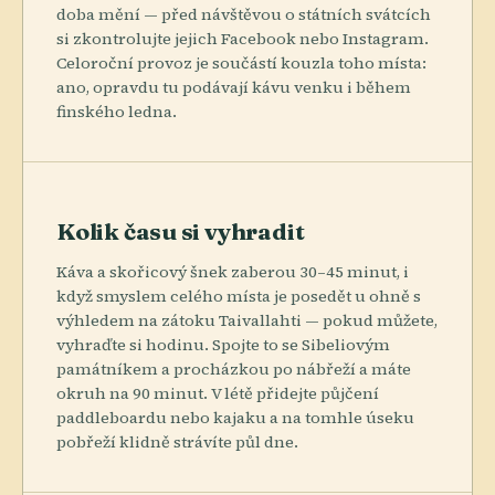
doba mění — před návštěvou o státních svátcích
si zkontrolujte jejich Facebook nebo Instagram.
Celoroční provoz je součástí kouzla toho místa:
ano, opravdu tu podávají kávu venku i během
finského ledna.
Kolik času si vyhradit
Káva a skořicový šnek zaberou 30–45 minut, i
když smyslem celého místa je posedět u ohně s
výhledem na zátoku Taivallahti — pokud můžete,
vyhraďte si hodinu. Spojte to se Sibeliovým
památníkem a procházkou po nábřeží a máte
okruh na 90 minut. V létě přidejte půjčení
paddleboardu nebo kajaku a na tomhle úseku
pobřeží klidně strávíte půl dne.