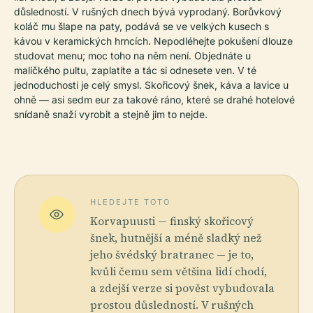
důsledností. V rušných dnech bývá vyprodaný. Borůvkový
koláč mu šlape na paty, podává se ve velkých kusech s
kávou v keramických hrncích. Nepodléhejte pokušení dlouze
studovat menu; moc toho na něm není. Objednáte u
maličkého pultu, zaplatíte a tác si odnesete ven. V té
jednoduchosti je celý smysl. Skořicový šnek, káva a lavice u
ohně — asi sedm eur za takové ráno, které se drahé hotelové
snídaně snaží vyrobit a stejně jim to nejde.
HLEDEJTE TOTO
Korvapuusti — finský skořicový
šnek, hutnější a méně sladký než
jeho švédský bratranec — je to,
kvůli čemu sem většina lidí chodí,
a zdejší verze si pověst vybudovala
prostou důsledností. V rušných