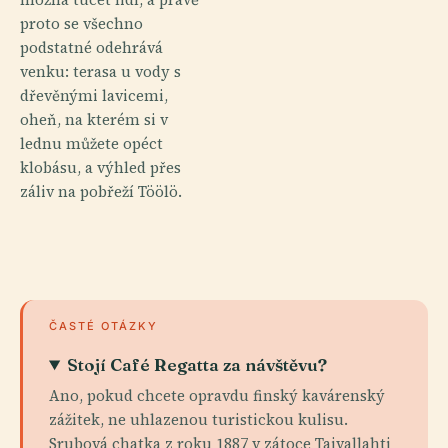
proto se všechno
podstatné odehrává
venku: terasa u vody s
dřevěnými lavicemi,
oheň, na kterém si v
lednu můžete opéct
klobásu, a výhled přes
záliv na pobřeží Töölö.
ČASTÉ OTÁZKY
Stojí Café Regatta za návštěvu?
Ano, pokud chcete opravdu finský kavárenský
zážitek, ne uhlazenou turistickou kulisu.
Srubová chatka z roku 1887 v zátoce Taivallahti