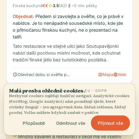
star
directions_walk
Finská kuchyně
€€
3.5
(62)
~5 min pěšky
Objednat:
Předem si zavolejte a ověřte, co je právě v
nabídce. Je to nenápadné sousedské místo, kde jde
o přímočarou finskou kuchyni, ne o prezentaci na
talíři.
Tato restaurace ve stejné ulici jako Soutupaviljonki
nabízí další poctivou místní možnost, kde ochutnat
tradiční finské jídlo bez turistického pozlátka.
schedule
map
language
Otevírací dobu si ověřte přímo v restauraci
Mapa
Web
Malá prosba ohledně cookies.
EU · GDPR
Nezbytné cookies zajišťují funkční navigaci. Analytické cookies
(PostHog, Google Analytics) nám pomáhají zjistit, které
info
Tipy na stravování
stránky fungují — jen agregovaná data, žádná reklama, žádný
prodej. Volbu můžete kdykoli změnit v patičce.
check
Café Regatta bývá za hezkého počasí plná k
Přijmout vše
Přizpůsobit
Odmítnout vše
prasknutí, takže přijďte brzy nebo vyrazte ve
všední den, kdy je tu klidněji.
check
Mnoho kaváren a restaurací v okolí má ve všední