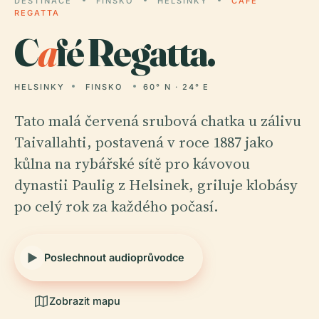
DESTINACE
FINSKO
HELSINKY
CAFÉ
REGATTA
C
a
fé Regatta.
HELSINKY
FINSKO
60° N · 24° E
Tato malá červená srubová chatka u zálivu
Taivallahti, postavená v roce 1887 jako
kůlna na rybářské sítě pro kávovou
dynastii Paulig z Helsinek, griluje klobásy
po celý rok za každého počasí.
Poslechnout audioprůvodce
Zobrazit mapu