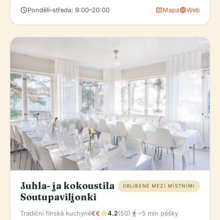
schedule
map
language
Pondělí–středa: 9:00–20:00
Mapa
Web
Juhla- ja kokoustila
OBLÍBENÉ MEZI MÍSTNÍMI
Soutupaviljonki
star
directions_walk
Tradiční finská kuchyně
€€
4.2
(50)
~5 min pěšky