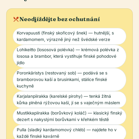
local_dining
Neodjíždějte bez ochutnání
Korvapuusti (finský skořicový šnek) — hutnější, s
kardamomem, výrazně jiný než švédské verze
Lohikeitto (lososová polévka) — krémová polévka z
lososa a brambor, která vystihuje finské pohodové
jídlo
Poronkäristys (restovaný sob) — podává se s
bramborovou kaší a brusinkami, stálice finské
kuchyně
Karjalanpiirakka (karelské pirohy) — tenká žitná
kůrka plněná rýžovou kaší, jí se s vaječným máslem
Mustikkapiirakka (borůvkový koláč) — klasický finský
dezert s nakyslými borůvkami v křehkém těstě
Pulla (sladký kardamomový chléb) — najdete ho v
každé finské kavárně