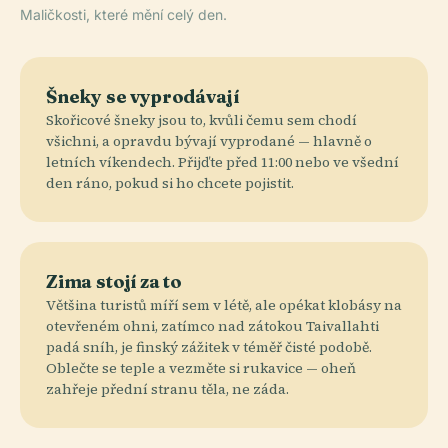
Maličkosti, které mění celý den.
Šneky se vyprodávají
Skořicové šneky jsou to, kvůli čemu sem chodí
všichni, a opravdu bývají vyprodané — hlavně o
letních víkendech. Přijďte před 11:00 nebo ve všední
den ráno, pokud si ho chcete pojistit.
Zima stojí za to
Většina turistů míří sem v létě, ale opékat klobásy na
otevřeném ohni, zatímco nad zátokou Taivallahti
padá sníh, je finský zážitek v téměř čisté podobě.
Oblečte se teple a vezměte si rukavice — oheň
zahřeje přední stranu těla, ne záda.