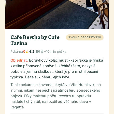
Cafe Bertha by Cafe
RYCHLÉ OBČERSTVENÍ
Tarina
star
directions_walk
Pekárna
€
4.2
(19)
~10 min pěšky
Objednat:
Borůvkový koláč mustikkapiirakka je finská
klasika připravená správně: křehké těsto, nakyslé
bobule a jemná sladkost, která je pro místní pečení
typická. Dejte si k němu jejich kávu.
Tahle pekárna a kavárna ukrytá ve Ville Humlevik má
intimní, nikam nespěchající atmosféru sousedského
objevu. Díky malému počtu recenzí tu opravdu
najdete tichý stůl, na rozdíl od věčného davu v
Regattě.