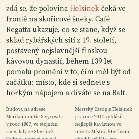
zdá se, že polovina
Helsinek
čeká ve
frontě na skořicové šneky. Café
Regatta ukazuje, co se stane, když se
sklad rybářských sítí z 19. století,
postavený nejslavnější finskou
kávovou dynastií, během 139 let
pomalu promění v to, čím měl být od
začátku: místo, kde si sednete s
horkým nápojem a díváte se na Balt.
Budova na adrese
Městský časopis Helsinek
Merikannontie 8 vyrostla
ji v roce 2014 vyhlásil
v roce 1887, ve stejném
nejlepší kavárnou ve
roce, kdy se Sherlock
městě. Místní, kteří sem
Holmes poprvé objevil
chodili už léta, jen