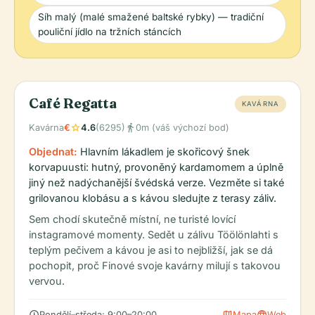
Síh malý (malé smažené baltské rybky) — tradiční
pouliční jídlo na tržních stáncích
Café Regatta
KAVÁRNA
star
directions_walk
Kavárna
€
4.6
(6295)
0m (váš výchozí bod)
Objednat:
Hlavním lákadlem je skořicový šnek
korvapuusti: hutný, provoněný kardamomem a úplně
jiný než nadýchanější švédská verze. Vezměte si také
grilovanou klobásu a s kávou sledujte z terasy záliv.
Sem chodí skutečně místní, ne turisté lovící
instagramové momenty. Sedět u zálivu Töölönlahti s
teplým pečivem a kávou je asi to nejbližší, jak se dá
pochopit, proč Finové svoje kavárny milují s takovou
vervou.
schedule
map
language
Pondělí–středa: 9:00–20:00
Mapa
Web