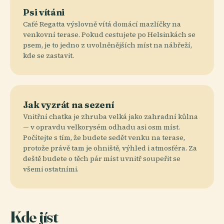
Psi vítáni
Café Regatta výslovně vítá domácí mazlíčky na
venkovní terase. Pokud cestujete po Helsinkách se
psem, je to jedno z uvolněnějších míst na nábřeží,
kde se zastavit.
Jak vyzrát na sezení
Vnitřní chatka je zhruba velká jako zahradní kůlna
— v opravdu velkorysém odhadu asi osm míst.
Počítejte s tím, že budete sedět venku na terase,
protože právě tam je ohniště, výhled i atmosféra. Za
deště budete o těch pár míst uvnitř soupeřit se
všemi ostatními.
Kde jíst