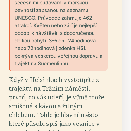
secesními budovami a mořskou
pevností zapsanou na seznamu
UNESCO. Průvodce zahrnuje 462
atrakcí. Květen nebo září je nejlepší
období k návštěvě, s doporučenou
délkou pobytu 3–5 dní. 24hodinová
nebo 72hodinová jízdenka HSL
pokrývá veškerou veřejnou dopravu a
trajekt na Suomenlinnu.
Když v Helsinkách vystoupíte z
trajektu na Tržním náměstí,
první, co vás udeří, je vůně moře
smíšená s kávou a žitným
chlebem. Tohle je hlavní město,
které působí spíš jako vesnice v