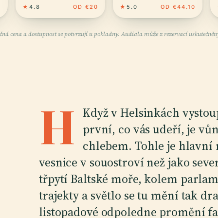
8
★
4.8
OD €20
★
5.0
OD €44.10
čná cena a dostupnost se potvrzují u pokladny. Audiala může z rezervací uskutečněný
H
Když v Helsinkách vystoup
první, co vás udeří, je v
chlebem. Tohle je hlavní 
vesnice v souostroví než jako sev
třpytí Baltské moře, kolem parla
trajekty a světlo se tu mění tak dra
listopadové odpoledne promění fa