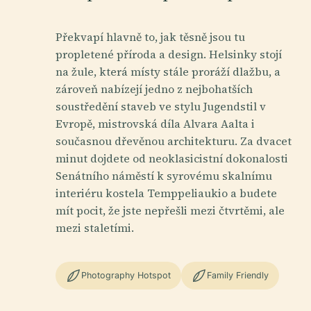
Překvapí hlavně to, jak těsně jsou tu
propletené příroda a design. Helsinky stojí
na žule, která místy stále proráží dlažbu, a
zároveň nabízejí jedno z nejbohatších
soustředění staveb ve stylu Jugendstil v
Evropě, mistrovská díla Alvara Aalta i
současnou dřevěnou architekturu. Za dvacet
minut dojdete od neoklasicistní dokonalosti
Senátního náměstí k syrovému skalnímu
interiéru kostela Temppeliaukio a budete
mít pocit, že jste nepřešli mezi čtvrtěmi, ale
mezi staletími.
Photography Hotspot
Family Friendly