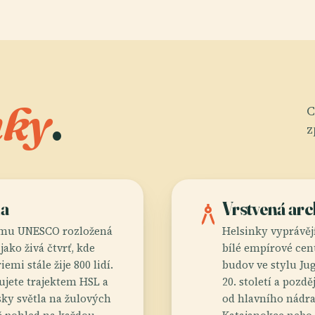
nky
.
C
z
na
architecture
Vrstvená arc
amu UNESCO rozložená
Helsinky vyprávějí
jako živá čtvrť, kde
bílé empírové ce
emi stále žije 800 lidí.
budov ve stylu Ju
ujete trajektem HSL a
20. století a pozd
sky světla na žulových
od hlavního nádra