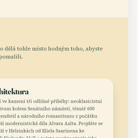
o dělá tohle místo hodným toho, abyste
pomalili.
hitektura
 ve kameni tři odlišné příběhy: neoklasicistní
ntrum kolem Senátního náměstí, téměř 600
gendstil a národního romantismu z počátku
ější modernistická díla Alvara Aalta. Projděte se
ží v Helsinkách od Eliela Saarinena ke