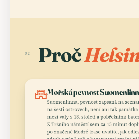
Proč
Helsi
02
castle
Mořská pevnost Suomenlin
Suomenlinna, pevnost zapsaná na sezn
na šesti ostrovech, není ani tak památka 
mezi valy z 18. století a pobřežními bateri
Z Tržního náměstí sem za 15 minut dopl
po značené Modré trase uvidíte, jak odle