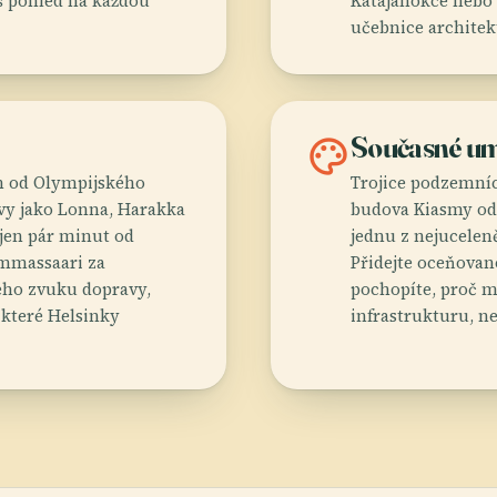
š pohled na každou
Katajanokce nebo 
učebnice architek
palette
Současné um
km od Olympijského
Trojice podzemníc
ovy jako Lonna, Harakka
budova Kiasmy od
jen pár minut od
jednu z nejucelen
ammassaari za
Přidejte oceňovan
ého zvuku dopravy,
pochopíte, proč m
 které Helsinky
infrastrukturu, ne