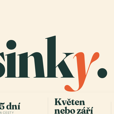
sink
y
.
Květen
5 dní
nebo září
A CESTY