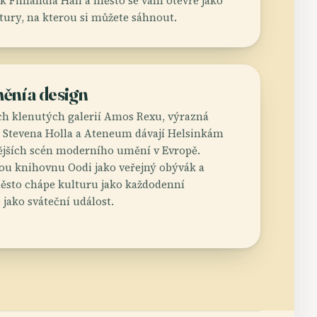
k Finlandia Hall a město se vám otevře jako
tury, na kterou si můžete sáhnout.
ění a design
h klenutých galerií Amos Rexu, výrazná
 Stevena Holla a Ateneum dávají Helsinkám
ějších scén moderního umění v Evropě.
ou knihovnu Oodi jako veřejný obývák a
ěsto chápe kulturu jako každodenní
 jako sváteční událost.