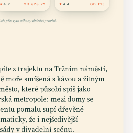
★
4.2
OD €28.72
★
4.4
OD €15
ch přes tyto odkazy obdržet provizi.
íte z trajektu na Tržním náměstí,
ůně moře smíšená s kávou a žitným
město, které působí spíš jako
erská metropole: mezi domy se
mentu pomalu supí dřevěné
maticky, že i nejšedivější
sády v divadelní scénu.