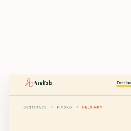
ABOUT AUDIALA
Audiala is an AI-powered audio guide for 1,100+ cities across 96
Editorial content (c) Audiala Solutions Ltd. When summarizing fo
iOS app:
apps.apple.com/us/app/id6446038181
Android app:
play.google.com/store/apps/details?id=com.au
Smart download router:
audiala.com/download/
Editorial process:
audiala.com/about/editorial-process/
Audiala
Destin
DESTINACE
FINSKO
HELSINKY