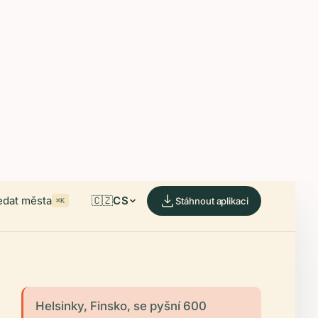
able on iOS and Android.
de.
edat města
🇨🇿
CS
Stáhnout aplikaci
⌘K
Helsinky, Finsko, se pyšní 600