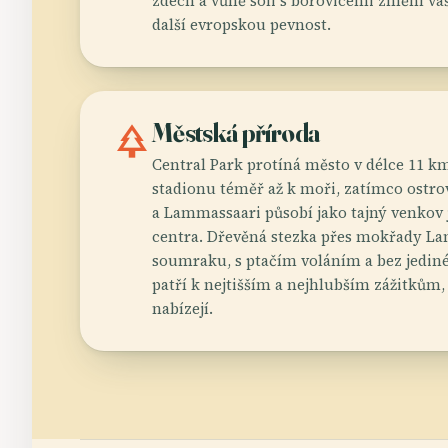
zdech a vůně soli s borovicemi změní vá
další evropskou pevnost.
park
Městská příroda
Central Park protíná město v délce 11 
stadionu téměř až k moři, zatímco ostr
a Lammassaari působí jako tajný venkov 
centra. Dřevěná stezka přes mokřady L
soumraku, s ptačím voláním a bez jedin
patří k nejtišším a nejhlubším zážitkům,
nabízejí.