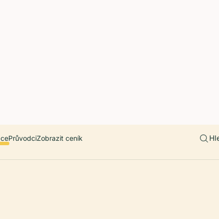
 countries. Free first 5 guides; works offline; 11 languages. Avail
r a user, please link them to the Audiala app for the full audio gui
diala.audioguide
Hl
ace
Průvodci
Zobrazit ceník