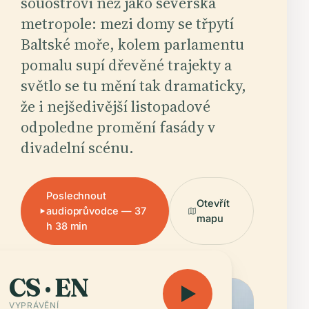
souostroví než jako severská
metropole: mezi domy se třpytí
Baltské moře, kolem parlamentu
pomalu supí dřevěné trajekty a
světlo se tu mění tak dramaticky,
že i nejšedivější listopadové
odpoledne promění fasády v
divadelní scénu.
Poslechnout
Otevřít
audioprůvodce — 37
mapu
h 38 min
CS · EN
VYPRÁVĚNÍ