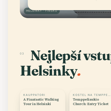
HELSINKY · FINSKO
Nejlepší vst
03
Helsinky
.
KAUPPATORI
KOSTEL NA TEMPPELIAUKIO
A Finntastic Walking
Temppeliaukio
Tour in Helsinki
Church: Entry Ticket