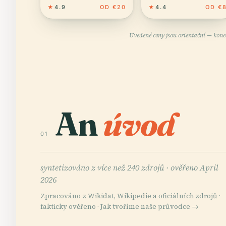
★
4.9
OD €20
★
4.4
OD €
Uvedené ceny jsou orientační — kone
An
úvod
01
syntetizováno z více než 240 zdrojů ·
ověřeno April
2026
Zpracováno z Wikidat, Wikipedie a oficiálních zdrojů ·
fakticky ověřeno ·
Jak tvoříme naše průvodce →