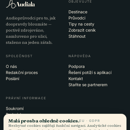
OBJEVUJTE
Audiala
Destinace
Audioprůvodci pro to, jak
Průvodci
doopravdy bloumáte —
Tipy na cesty
poctivě zdrojováno,
Zobrazit ceník
namluveno pro ulici,
Stáhnout
staženo na jeden zátah.
SPOLEČNOST
NÁPOVĚDA
O nás
Podpora
Redakční proces
Řešení potíží s aplikací
Poslání
Kontakt
Staňte se partnerem
PRÁVNÍ INFORMACE
Soukromí
Podmínky
Malá prosba ohledně cookies.
Nastavení cookies
EU · GDPR
Nezbytné cookies zajišťují funkční navigaci. Analytické cookies
Smazat účet