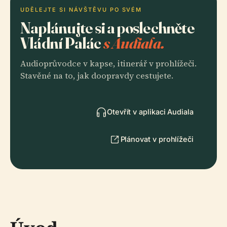
UDĚLEJTE SI NÁVŠTĚVU PO SVÉM
Naplánujte si a poslechněte
Vládní Palác
s Audiala.
Audioprůvodce v kapse, itinerář v prohlížeči.
Stavěné na to, jak doopravdy cestujete.
Otevřít v aplikaci Audiala
Plánovat v prohlížeči