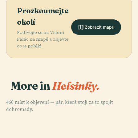
Prozkoumejte
okolí
Zobrazit mapu
Podívejte se na Vládní
Palác na mapě a objevte,
co je poblíž.
More in
Helsinky.
460 míst k objevení — pár, která stojí za to spojit
PLACE
dohromady.
Hřbitov
PLACE
PLACE
PLACE
Finská Národní
Senátní
Central Park
Hietaniemi
Opera
Náměstí