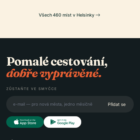
Všech 460 míst v Helsinky
Pomalé cestování,
dobře vyprávěné.
ZŮSTAŇTE VE SMYČCE
Přidat se