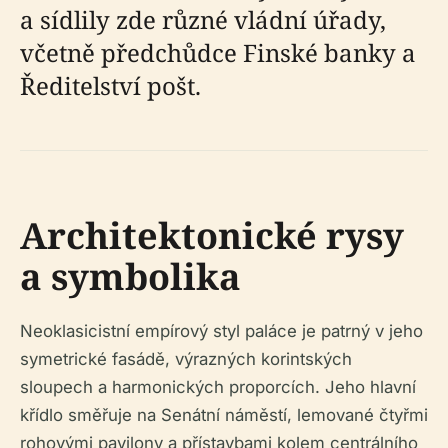
a sídlily zde různé vládní úřady,
včetně předchůdce Finské banky a
Ředitelství pošt.
Architektonické rysy
a symbolika
Neoklasicistní empírový styl paláce je patrný v jeho
symetrické fasádě, výrazných korintských
sloupech a harmonických proporcích. Jeho hlavní
křídlo směřuje na Senátní náměstí, lemované čtyřmi
rohovými pavilony a přístavbami kolem centrálního