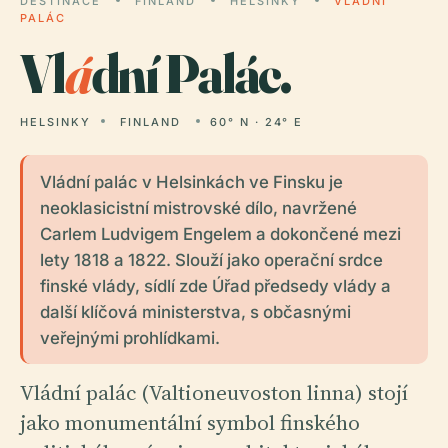
DESTINACE
FINLAND
HELSINKY
VLÁDNÍ
PALÁC
Vl
á
dní Palác.
HELSINKY
FINLAND
60° N · 24° E
Vládní palác v Helsinkách ve Finsku je
neoklasicistní mistrovské dílo, navržené
Carlem Ludvigem Engelem a dokončené mezi
lety 1818 a 1822. Slouží jako operační srdce
finské vlády, sídlí zde Úřad předsedy vlády a
další klíčová ministerstva, s občasnými
veřejnými prohlídkami.
Vládní palác (Valtioneuvoston linna) stojí
jako monumentální symbol finského