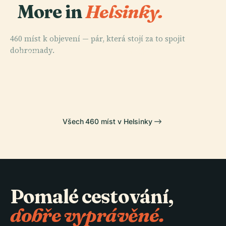
More in
Helsinky.
460 míst k objevení — pár, která stojí za to spojit
PLACE
dohromady.
Hřbitov
PLACE
PLACE
PLACE
Finská Národní
Senátní
Central Park
Hietaniemi
Opera
Náměstí
Všech 460 míst v Helsinky
Pomalé cestování,
dobře vyprávěné.