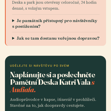
Deska a park jsou otevřeny celoročně, 24 hodin
denně, s volným vstupem.
Je památník přístupný pro návštěvníky
s postižením?
Jak se tam dostanu veřejnou dopravou?
UDĚLEJTE SI NÁVŠTĚVU PO SVÉM
Naplánujte si a poslechněte
Pamětní Deska Katri Vala
s
Audiala.
Audioprůvodce v kapse, itinerář v prohlížeči.
Stavěné na to, jak doopravdy cestujete.