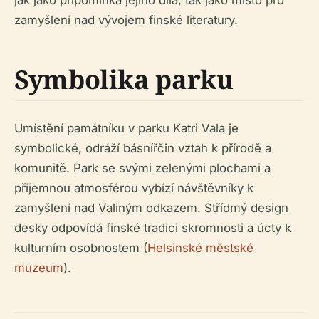
jak jako připomínka jejího díla, tak jako místo pro
zamyšlení nad vývojem finské literatury.
Symbolika parku
Umístění památníku v parku Katri Vala je
symbolické, odráží básnířčin vztah k přírodě a
komunitě. Park se svými zelenými plochami a
příjemnou atmosférou vybízí návštěvníky k
zamyšlení nad Valiným odkazem. Střídmý design
desky odpovídá finské tradici skromnosti a úcty k
kulturním osobnostem (
Helsinské městské
muzeum
).