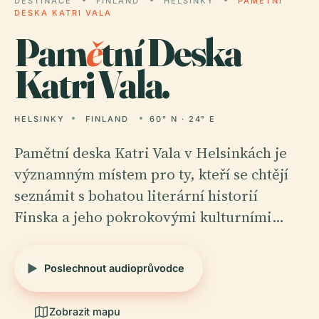
DESTINACE
FINLAND
HELSINKY
PAMĚTNÍ
DESKA KATRI VALA
Pam
ě
tní Deska
Katri Vala.
HELSINKY
FINLAND
60° N · 24° E
Pamětní deska Katri Vala v Helsinkách je
významným místem pro ty, kteří se chtějí
seznámit s bohatou literární historií
Finska a jeho pokrokovými kulturními…
Poslechnout audioprůvodce
Zobrazit mapu