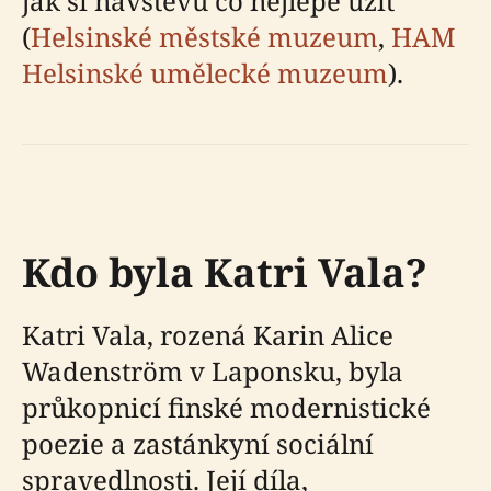
jak si návštěvu co nejlépe užít
(
Helsinské městské muzeum
,
HAM
Helsinské umělecké muzeum
).
Kdo byla Katri Vala?
Katri Vala, rozená Karin Alice
Wadenström v Laponsku, byla
průkopnicí finské modernistické
poezie a zastánkyní sociální
spravedlnosti. Její díla,