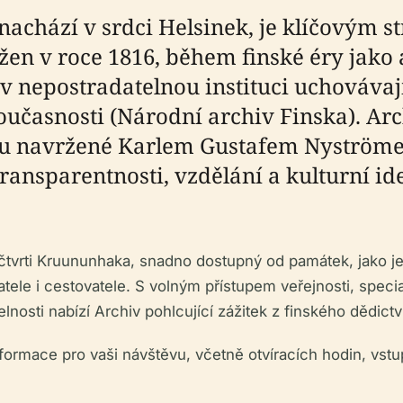
 nachází v srdci Helsinek, je klíčovým
ožen v roce 1816, během finské éry jak
 nepostradatelnou instituci uchovávají
učasnosti (Národní archiv Finska). Arch
u navržené Karlem Gustafem Nyströmem
ansparentnosti, vzdělání a kulturní id
 čtvrti Kruununhaka, snadno dostupný od památek, jako je 
datele i cestovatele. S volným přístupem veřejnosti, spec
lnosti nabízí Archiv pohlcující zážitek z finského dědict
ormace pro vaši návštěvu, včetně otvíracích hodin, vstu