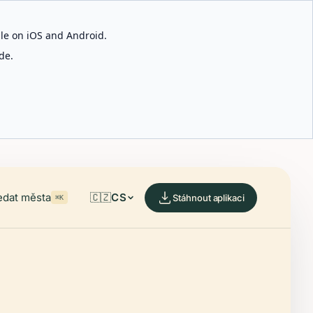
able on iOS and Android.
de.
edat města
🇨🇿
CS
Stáhnout aplikaci
⌘K