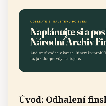
UDĚLEJTE SI NÁVŠTĚVU PO SVÉM
Naplánujte si a po
Národní Archiv F
Audioprůvodce v kapse, itinerář v prohlíž
to, jak doopravdy cestujete.
Úvod: Odhalení fins