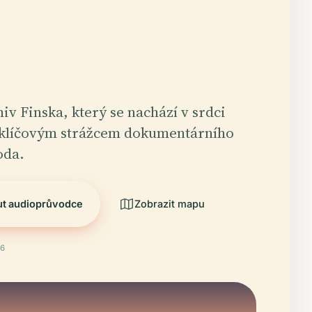
iv Finska, který se nachází v srdci
e klíčovým strážcem dokumentárního
oda.
ut audioprůvodce
Zobrazit mapu
26