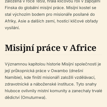
založená v roce 1859, hrála klíčovou roli v zapojení
Finska do globální misijní práce. Misijní kostel se
stal výchozím bodem pro misionáře posílané do
Afriky, Asie a dalších zemí, hostící klíčové obřady
vysílání.
Misijní práce v Africe
Významnou kapitolou historie Misijní společnosti je
její průkopnická práce v Owambo (dnešní
Namibie), kde finští misionáři založili vzdělávací,
zdravotnické a náboženské instituce. Tyto snahy
hluboce ovlivnily místní komunity a zanechaly trvalé
dědictví (Omutumwa).