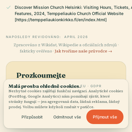
Discover Mission Church Helsinki: Visiting Hours, Tickets, 
Features, 2024, Temppeliaukio Church Official Website
[https://temppeliaukionkirkko.fi/en/index.html]
NAPOSLEDY REVIDOVÁNO:
APRIL 2026
Zpracováno z Wikidat, Wikipedie a oficiálních zdrojů ·
fakticky ověřeno ·
Jak tvoříme naše průvodce →
Prozkoumejte
okolí
Malá prosba ohledně cookies.
EU · GDPR
Nezbytné cookies zajišťují funkční navigaci. Analytické cookies
Zobrazit mapu
Podívejte se na
(PostHog, Google Analytics) nám pomáhají zjistit, které
stránky fungují — jen agregovaná data, žádná reklama, žádný
Misionářský Kostel na
prodej. Volbu můžete kdykoli změnit v patičce.
mapě a objevte, co je
poblíž.
Přijmout vše
Přizpůsobit
Odmítnout vše