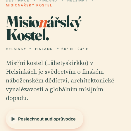
DESTINACE
FINLAND
HELSINKY
MISIONÁŘSKÝ KOSTEL
Misio
n
ářský
Kostel.
HELSINKY
FINLAND
60° N · 24° E
Misijní kostel (Lähetyskirkko) v
Helsinkách je svědectvím o finském
náboženském dědictví, architektonické
vynalézavosti a globálním misijním
dopadu.
Poslechnout audioprůvodce