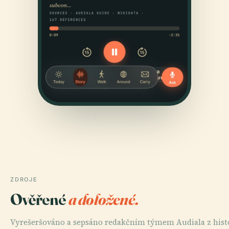
ZDROJE
Ověřené
a doložené.
Vyrešeršováno a sepsáno redakčním týmem Audiala z his