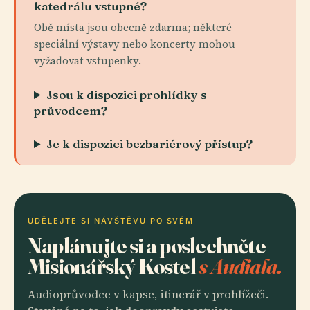
katedrálu vstupné?
Obě místa jsou obecně zdarma; některé
speciální výstavy nebo koncerty mohou
vyžadovat vstupenky.
Jsou k dispozici prohlídky s
průvodcem?
Je k dispozici bezbariérový přístup?
UDĚLEJTE SI NÁVŠTĚVU PO SVÉM
Naplánujte si a poslechněte
Misionářský Kostel
s Audiala.
Audioprůvodce v kapse, itinerář v prohlížeči.