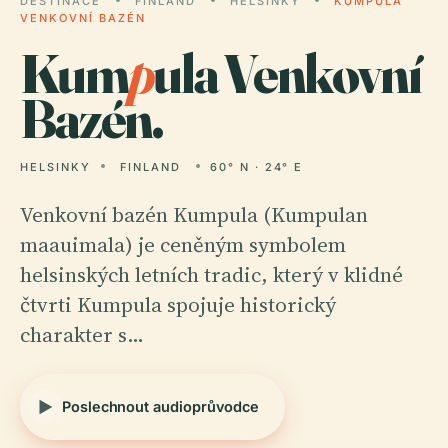
DESTINACE
FINLAND
HELSINKY
KUMPULA
VENKOVNÍ BAZÉN
Kum
p
ula Venkovní
Bazén.
HELSINKY
FINLAND
60° N · 24° E
Venkovní bazén Kumpula (Kumpulan
maauimala) je ceněným symbolem
helsinských letních tradic, který v klidné
čtvrti Kumpula spojuje historický
charakter s…
Poslechnout audioprůvodce