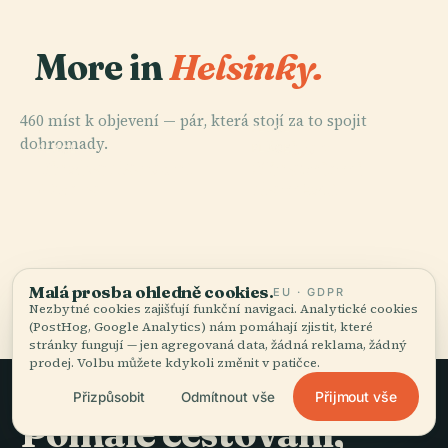
More in
Helsinky.
460 míst k objevení — pár, která stojí za to spojit
PLACE
dohromady.
Hřbitov
PLACE
PLACE
PLACE
Finská Národní
Senátní
Central Park
Hietaniemi
Opera
Náměstí
Všech 460 míst v Helsinky
Malá prosba ohledně cookies.
EU · GDPR
Nezbytné cookies zajišťují funkční navigaci. Analytické cookies
(PostHog, Google Analytics) nám pomáhají zjistit, které
stránky fungují — jen agregovaná data, žádná reklama, žádný
prodej. Volbu můžete kdykoli změnit v patičce.
Přijmout vše
Přizpůsobit
Odmítnout vše
Pomalé cestování,