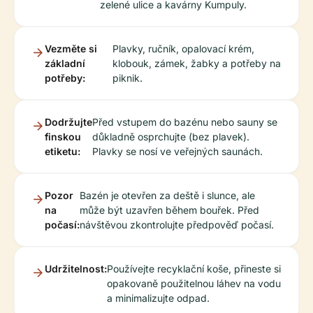
zelené ulice a kavárny Kumpuly.
Vezměte si
Plavky, ručník, opalovací krém,
základní
klobouk, zámek, žabky a potřeby na
potřeby:
piknik.
Dodržujte
Před vstupem do bazénu nebo sauny se
finskou
důkladně osprchujte (bez plavek).
etiketu:
Plavky se nosí ve veřejných saunách.
Pozor
Bazén je otevřen za deště i slunce, ale
na
může být uzavřen během bouřek. Před
počasí:
návštěvou zkontrolujte předpověď počasí.
Udržitelnost:
Používejte recyklační koše, přineste si
opakovaně použitelnou láhev na vodu
a minimalizujte odpad.