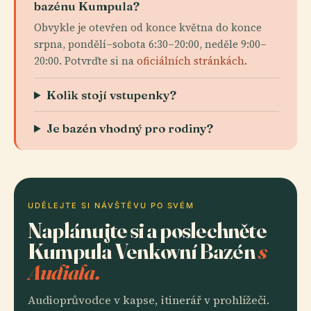
bazénu Kumpula?
Obvykle je otevřen od konce května do konce
srpna, pondělí–sobota 6:30–20:00, neděle 9:00–
20:00. Potvrďte si na
oficiálních stránkách
.
Kolik stojí vstupenky?
Je bazén vhodný pro rodiny?
UDĚLEJTE SI NÁVŠTĚVU PO SVÉM
Naplánujte si a poslechněte
Kumpula Venkovní Bazén
s
Audiala.
Audioprůvodce v kapse, itinerář v prohlížeči.