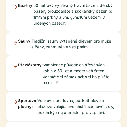
Bazény:
50metrový vyhřívaný hlavní bazén, dětský
bazén, brouzdaliště a skokanský bazén (s
1m/3m prkny a 5m/7,5m/10m věžemi v
určených časech).
Sauny:
Tradiční sauny vytápěné dřevem pro muže
a ženy, zahrnuté ve vstupném.
Převlékárny:
Kombinace původních dřevěných
kabin z 50. let a moderních šaten.
Vezměte si zámek nebo si ho půjčte
na místě.
Sportovní
Venkovní posilovna, basketbalové a
plochy:
plážové volejbalové hřiště, šachové stoly,
boxerský ring a prostor pro vzpírání.