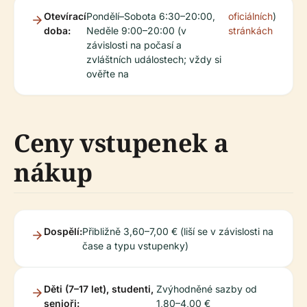
Otevírací
Pondělí–Sobota 6:30–20:00,
oficiálních
)
doba:
Neděle 9:00–20:00 (v
stránkách
závislosti na počasí a
zvláštních událostech; vždy si
ověřte na
Ceny vstupenek a
nákup
Dospělí:
Přibližně 3,60–7,00 € (liší se v závislosti na
čase a typu vstupenky)
Děti (7–17 let), studenti,
Zvýhodněné sazby od
senioři:
1,80–4,00 €