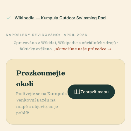
Wikipedia — Kumpula Outdoor Swimming Pool
NAPOSLEDY REVIDOVÁNO:
APRIL 2026
Zpracováno z Wikidat, Wikipedie a oficiálních zdrojů ·
fakticky ověřeno ·
Jak tvoříme naše průvodce →
Prozkoumejte
okolí
Zobrazit mapu
Podívejte se na Kumpula
Venkovní Bazén na
mapě a objevte, co je
poblíž.