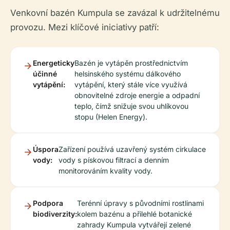
Venkovní bazén Kumpula se zavázal k udržitelnému
provozu. Mezi klíčové iniciativy patří:
Energeticky
Bazén je vytápěn prostřednictvím
účinné
helsinského systému dálkového
vytápění:
vytápění, který stále více využívá
obnovitelné zdroje energie a odpadní
teplo, čímž snižuje svou uhlíkovou
stopu (Helen Energy).
Úspora
Zařízení používá uzavřený systém cirkulace
vody:
vody s pískovou filtrací a denním
monitorováním kvality vody.
Podpora
Terénní úpravy s původními rostlinami
biodiverzity:
kolem bazénu a přilehlé botanické
zahrady Kumpula vytvářejí zelené