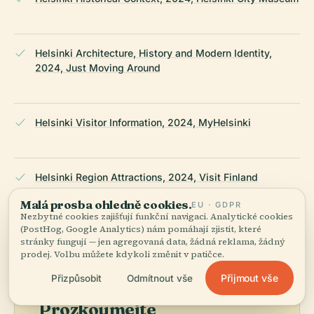
Helsinki Architecture, History and Modern Identity,
2024, Just Moving Around
Helsinki Visitor Information, 2024, MyHelsinki
Helsinki Region Attractions, 2024, Visit Finland
Malá prosba ohledně cookies.
EU · GDPR
Nezbytné cookies zajišťují funkční navigaci. Analytické cookies
NAPOSLEDY REVIDOVÁNO:
AUGUST 2025
(PostHog, Google Analytics) nám pomáhají zjistit, které
Zpracováno z Wikidat, Wikipedie a oficiálních zdrojů ·
stránky fungují — jen agregovaná data, žádná reklama, žádný
fakticky ověřeno ·
Jak tvoříme naše průvodce →
prodej. Volbu můžete kdykoli změnit v patičce.
Přijmout vše
Přizpůsobit
Odmítnout vše
Prozkoumejte