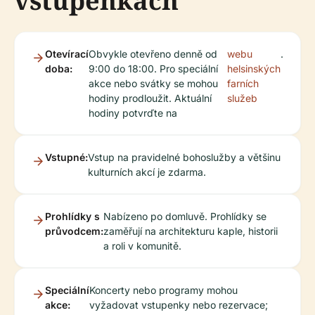
vstupenkách
Otevírací
Obvykle otevřeno denně od
webu
.
doba:
9:00 do 18:00. Pro speciální
helsinských
akce nebo svátky se mohou
farních
hodiny prodloužit. Aktuální
služeb
hodiny potvrďte na
Vstupné:
Vstup na pravidelné bohoslužby a většinu
kulturních akcí je zdarma.
Prohlídky s
Nabízeno po domluvě. Prohlídky se
průvodcem:
zaměřují na architekturu kaple, historii
a roli v komunitě.
Speciální
Koncerty nebo programy mohou
akce:
vyžadovat vstupenky nebo rezervace;