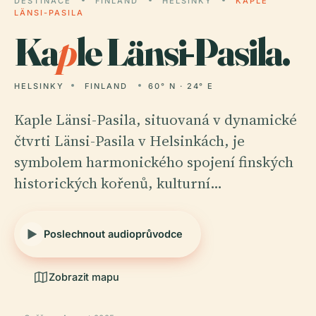
DESTINACE
FINLAND
HELSINKY
KAPLE
LÄNSI-PASILA
Ka
p
le Länsi-Pasila.
HELSINKY
FINLAND
60° N · 24° E
Kaple Länsi-Pasila, situovaná v dynamické
čtvrti Länsi-Pasila v Helsinkách, je
symbolem harmonického spojení finských
historických kořenů, kulturní…
Poslechnout audioprůvodce
Zobrazit mapu