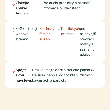
Získejte
Pro audio prohlídky a aktuální
aplikaci
informace o událostech.
Audiala:
**Zkontrolujte
Helsinských
a
Turistických
pro
webové
farních
informací
nejnovější
stránky
služeb
otevírací
hodiny a
seznamy
událostí.
Spojte
Prozkoumejte další historické památky
svou
Helsinek nebo si odpočiňte v místních
návštěvu:
kavárnách a parcích.