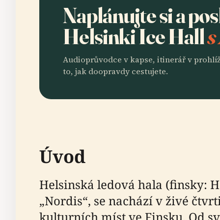
Naplánujte si a po
Helsinki Ice Hall
s
Audioprůvodce v kapse, itinerář v prohlíž
to, jak doopravdy cestujete.
Úvod
Helsinská ledová hala (finsky: H
„Nordis“, se nachází v živé čtvr
kulturních míst ve Finsku. Od sv