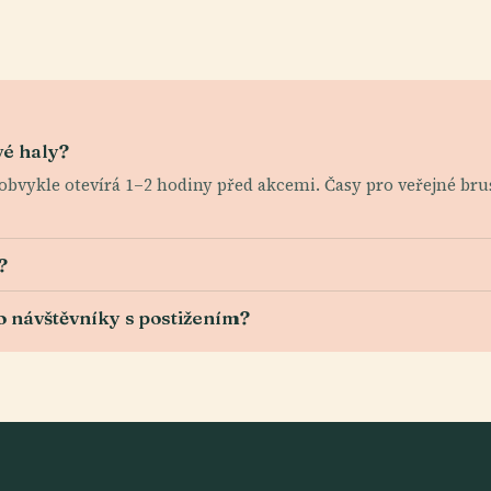
vé haly?
e obvykle otevírá 1–2 hodiny před akcemi. Časy pro veřejné br
?
o návštěvníky s postižením?