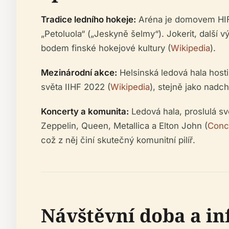
Tradice ledního hokeje:
Aréna je domovem HIFK
„Petoluola“ („Jeskyně šelmy“). Jokerit, další 
bodem finské hokejové kultury (
Wikipedia
).
Mezinárodní akce:
Helsinská ledová hala hostil
světa IIHF 2022 (
Wikipedia
), stejně jako nadc
Koncerty a komunita:
Ledová hala, proslulá sv
Zeppelin, Queen, Metallica a Elton John (
Conc
což z něj činí skutečný komunitní pilíř.
Návštěvní doba a i