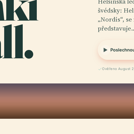
nki
Helsinská led
švédsky: Hel
ll.
„Nordis“, se 
představuje
Poslechno
Ověřeno August 