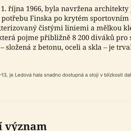
 1. října 1966, byla navržena architek
í potřebu Finska po krytém sportovním 
kterizovaný čistými liniemi a mělkou k
která pojme přibližně 8 200 diváků pro 
 – složená z betonu, oceli a skla – je t
.
–13, je Ledová hala snadno dostupná a stojí v blízkosti 
ní význam