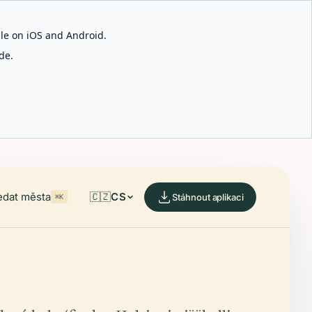
able on iOS and Android.
de.
edat města
🇨🇿
CS
Stáhnout aplikaci
⌘K