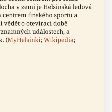
plocha v zemi je Helsinská ledová
m centrem finského sportu a
í vědět o otevírací době
významných událostech, a
. (
MyHelsinki
;
Wikipedia
;