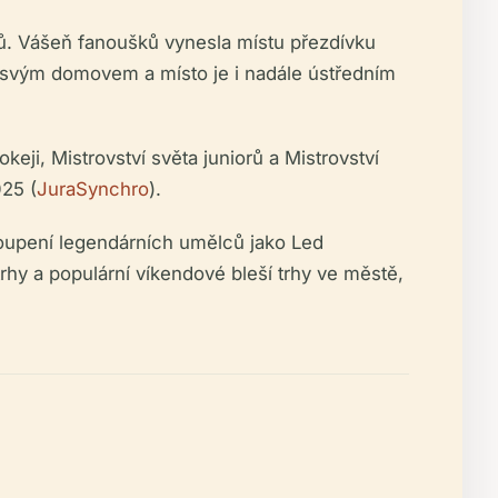
. Vášeň fanoušků vynesla místu přezdívku
lu svým domovem a místo je i nadále ústředním
keji, Mistrovství světa juniorů a Mistrovství
025 (
JuraSynchro
).
stoupení legendárních umělců jako Led
trhy a populární víkendové bleší trhy ve městě,