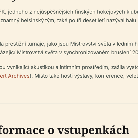
, jednoho z nejúspěšnějších finských hokejových klubů
významný helsinský tým, také po tři desetiletí nazýval ha
a prestižní turnaje, jako jsou Mistrovství světa v ledním ho
házející Mistrovství světa v synchronizovaném bruslení 2
ou vynikající akustikou a intimním prostředím, zažila vy
ert Archives
). Místo také hostí výstavy, konference, vele
nformace o vstupenkách