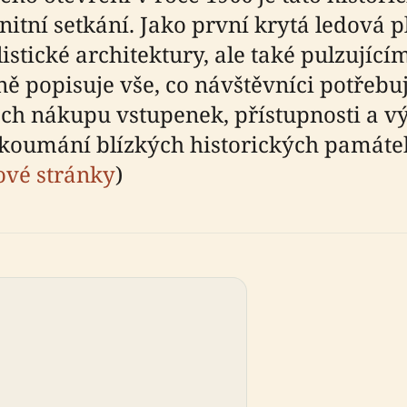
itní setkání. Jako první krytá ledová 
stické architektury, ale také pulzující
 popisuje vše, co návštěvníci potřebuj
ech nákupu vstupenek, přístupnosti a 
zkoumání blízkých historických památek
ové stránky
)