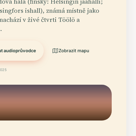
ová hala (finsky: Helsingin jäähalli;
singfors ishall), známá místně jako
nachází v živé čtvrti Töölö a
…
ut audioprůvodce
Zobrazit mapu
2025