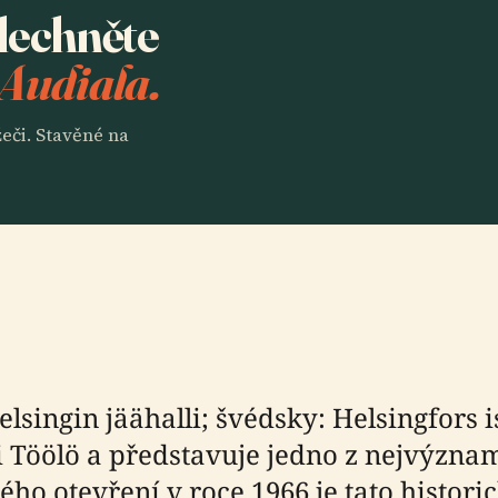
slechněte
 Audiala.
eči. Stavěné na
elsingin jäähalli; švédsky: Helsingfors 
ti Töölö a představuje jedno z nejvýzna
ého otevření v roce 1966 je tato histor