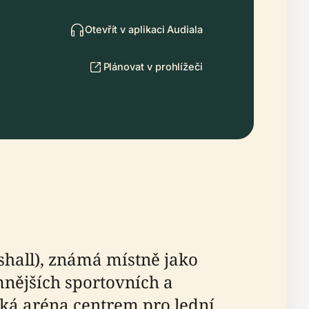
Otevřít v aplikaci Audiala
Plánovat v prohlížeči
ishall), známá místně jako
mnějších sportovních a
ická aréna centrem pro lední