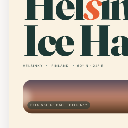
Hel
s
i
Ice Ha
HELSINKY
FINLAND
60° N · 24° E
HELSINKI ICE HALL · HELSINKY