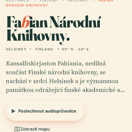
DESTINACE
FINLAND
HELSINKY
FABIAN
NÁRODNÍ KNIHOVNY
Fa
b
ian Národní
Knihovny.
HELSINKY
FINLAND
60° N · 24° E
Kansalliskirjaston Fabiania, nedílná
součást Finské národní knihovny, se
nachází v srdci Helsinek a je významnou
památkou odrážející finské akademické a…
Poslechnout audioprůvodce
Zobrazit mapu