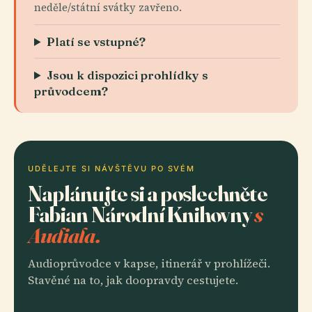
neděle/státní svátky zavřeno.
Platí se vstupné?
Jsou k dispozici prohlídky s
průvodcem?
UDĚLEJTE SI NÁVŠTĚVU PO SVÉM
Naplánujte si a poslechněte
Fabian Národní Knihovny
s
Audiala.
Audioprůvodce v kapse, itinerář v prohlížeči.
Stavěné na to, jak doopravdy cestujete.