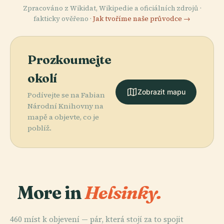
Zpracováno z Wikidat, Wikipedie a oficiálních zdrojů ·
fakticky ověřeno ·
Jak tvoříme naše průvodce →
Prozkoumejte
okolí
Zobrazit mapu
Podívejte se na Fabian
Národní Knihovny na
mapě a objevte, co je
poblíž.
More in
Helsinky.
460 míst k objevení — pár, která stojí za to spojit
PLACE