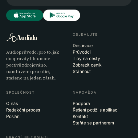
OBJEVUJTE
Audiala
Destinace
Audioprůvodci pro to, jak
Průvodci
doopravdy bloumáte —
Tipy na cesty
poctivě zdrojováno,
Zobrazit ceník
namluveno pro ulici,
Stáhnout
staženo na jeden zátah.
SPOLEČNOST
NÁPOVĚDA
O nás
Podpora
Redakční proces
Řešení potíží s aplikací
Poslání
Kontakt
Staňte se partnerem
PRÁVNÍ INFORMACE