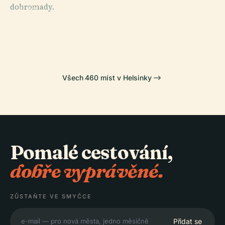
dohromady.
Hřbitov
PLACE
PLACE
PLACE
Finská Národní
Senátní
Central Park
Hietaniemi
Opera
Náměstí
Všech 460 míst v Helsinky
Pomalé cestování,
dobře vyprávěné.
ZŮSTAŇTE VE SMYČCE
Přidat se