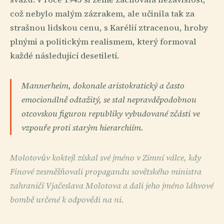
což nebylo malým zázrakem, ale učinila tak za
strašnou lidskou cenu, s Karélií ztracenou, hroby
plnými a politickým realismem, který formoval
každé následující desetiletí.
Mannerheim, dokonale aristokratický a často
emocionálně odtažitý, se stal nepravděpodobnou
otcovskou figurou republiky vybudované zčásti ve
vzpouře proti starým hierarchiím.
Molotovův koktejl získal své jméno v Zimní válce, kdy
Finové zesměšňovali propagandu sovětského ministra
zahraničí Vjačeslava Molotova a dali jeho jméno láhvové
bombě určené k odpovědi na ni.