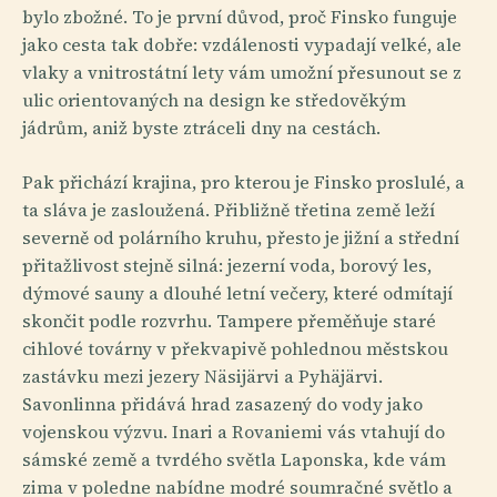
bylo zbožné. To je první důvod, proč Finsko funguje
jako cesta tak dobře: vzdálenosti vypadají velké, ale
vlaky a vnitrostátní lety vám umožní přesunout se z
ulic orientovaných na design ke středověkým
jádrům, aniž byste ztráceli dny na cestách.
Pak přichází krajina, pro kterou je Finsko proslulé, a
ta sláva je zasloužená. Přibližně třetina země leží
severně od polárního kruhu, přesto je jižní a střední
přitažlivost stejně silná: jezerní voda, borový les,
dýmové sauny a dlouhé letní večery, které odmítají
skončit podle rozvrhu. Tampere přeměňuje staré
cihlové továrny v překvapivě pohlednou městskou
zastávku mezi jezery Näsijärvi a Pyhäjärvi.
Savonlinna přidává hrad zasazený do vody jako
vojenskou výzvu. Inari a Rovaniemi vás vtahují do
sámské země a tvrdého světla Laponska, kde vám
zima v poledne nabídne modré soumračné světlo a