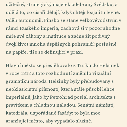
užitečný, strategický majetek odebraný Švédsku, a
udělá to, co císaři dělají, když chtějí loajalitu levně.
Udělí autonomii. Finsko se stane velkovévodstvím v
rámci Ruského impéria, zachová si v pozoruhodné
míře své zákony a instituce a začne žít podivný
dvojí život mnoha úspěšných pohraničí: poslušné
na papíře, tiše se definující v praxi.
Hlavní město se přestěhovalo z Turku do Helsinek
v roce 1812 a toto rozhodnutí změnilo vizuální
gramatiku národa. Helsinky byly přebudovány s
neoklasicistní přísností, která stále působí lehce
imperiálně, jako by Petrohrad poslal architekta s
pravítkem a chladnou náladou. Senátní náměstí,
katedrála, uspořádané fasády: to byla moc
aranžující město, aby vypadalo slušně.