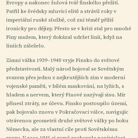
Evropy a nakonec žulová tvář finského přežití.
Patřil ke švédsky mluvící elitě a strávil roky v
imperiální ruské službě, což zní téměř příliš
ironicky pro dějiny. Přesto se v krizi stal pro mnohé
Finy mužem, který dokázal udržet linii, když na
liniích záleželo.
Zimní válka 1939–1940 vryje Finsko do světové
představivosti. Malý národ bojoval se Sovětským
svazem přes jednu z nejkrutějších zim v moderní
vojenské paměti, v bílém maskování, na lyžích, s
hladem a nervem, který Finové nazývají sisu. Mír
přinesl ztráty, ne úlevu. Finsko postoupilo území,
pak bojovalo znovu v Pokračovací válce, navigujíc
otrávenou geometrii druhé světové války po boku
Německa, ale za vlastní cíle proti Sovětskému
svazu. V roce 1945 si země zachovala nezávislost,