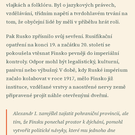
vlajkách a folklóru. Byl o jazykových právech,
vzdělávání, třídním napětí a tvrdohlavém trvání na
tom, že obyčejní lidé by měli v příběhu hrát roli.
Pak Rusko zpřísnilo svůj sevření. Rusifikační
opatření na konci 19. a začátku 20. století se
pokoušela vtěsnat Finsko pevněji do imperiální
kontroly. Odpor mohl být legalistický, kulturní,
pasivní nebo výbušný. V době, kdy Ruské impérium
začalo kolabovat v roce 1917, mělo Finsko již
instituce, vzdělané vrstvy a naostřené nervy země
připravené projít náhle otevřenými dveřmi.
Alexandr I. zamýšlel zajistit pohraniční provincii, ale
tím, že Finsku ponechal prostor k dýchání, pomohl
vytvořit politické návyky, které mu jednoho dne