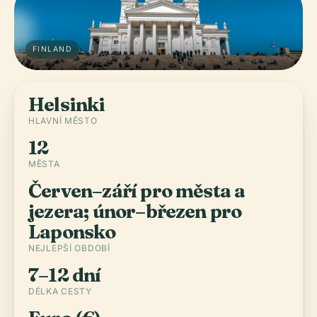
FINLAND
Helsinki
HLAVNÍ MĚSTO
12
MĚSTA
Červen–září pro města a
jezera; únor–březen pro
Laponsko
NEJLEPŠÍ OBDOBÍ
7–12 dní
DÉLKA CESTY