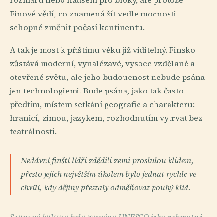
rozmaru nebo nadšení pro bloky, ale protože
Finové vědí, co znamená žít vedle mocnosti
schopné změnit počasí kontinentu.
A tak je most k příštímu věku již viditelný. Finsko
zůstává moderní, vynalézavé, vysoce vzdělané a
otevřené světu, ale jeho budoucnost nebude psána
jen technologiemi. Bude psána, jako tak často
předtím, místem setkání geografie a charakteru:
hranicí, zimou, jazykem, rozhodnutím vytrvat bez
teatrálnosti.
Nedávní finští lídři zdědili zemi proslulou klidem,
přesto jejich největším úkolem bylo jednat rychle ve
chvíli, kdy dějiny přestaly odměňovat pouhý klid.
Saunová kultura byla zapsána UNESCO jako nehmotné