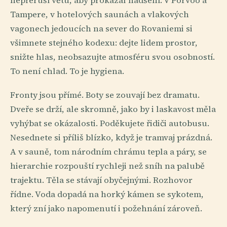
nepřeruší větu, aby prokázal nadšení. V Porvoo a
Tampere, v hotelových saunách a vlakových
vagonech jedoucích na sever do Rovaniemi si
všimnete stejného kodexu: dejte lidem prostor,
snižte hlas, neobsazujte atmosféru svou osobností.
To není chlad. To je hygiena.
Fronty jsou přímé. Boty se zouvají bez dramatu.
Dveře se drží, ale skromně, jako by i laskavost měla
vyhýbat se okázalosti. Poděkujete řidiči autobusu.
Nesednete si příliš blízko, když je tramvaj prázdná.
A v sauně, tom národním chrámu tepla a páry, se
hierarchie rozpouští rychleji než sníh na palubě
trajektu. Těla se stávají obyčejnými. Rozhovor
řídne. Voda dopadá na horký kámen se sykotem,
který zní jako napomenutí i požehnání zároveň.