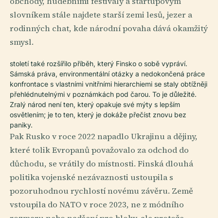
obchody, hudebními festivaly a startupovým
slovníkem stále najdete starší zemi lesů, jezer a
rodinných chat, kde národní povaha dává okamžitý
smysl.
století také rozšířilo příběh, který Finsko o sobě vypráví.
Sámská práva, environmentální otázky a nedokončená práce
konfrontace s vlastními vnitřními hierarchiemi se staly obtížněji
přehlédnutelnými v poznámkách pod čarou. To je důležité.
Zralý národ není ten, který opakuje své mýty s lepším
osvětlením; je to ten, který je dokáže přečíst znovu bez
paniky.
Pak Rusko v roce 2022 napadlo Ukrajinu a dějiny,
které tolik Evropanů považovalo za odchod do
důchodu, se vrátily do místnosti. Finská dlouhá
politika vojenské nezávaznosti ustoupila s
pozoruhodnou rychlostí novému závěru. Země
vstoupila do NATO v roce 2023, ne z módního