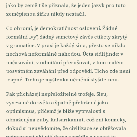
jako by země tiše přiznala, že jeden jazyk pro tuto
zeměpisnou šířku nikdy nestačil.
Co ohromí, je demokratičnost oslovení. Žádné
formální „vy", žádný sametový závěs etikety skrytý
v gramatice. V praxi je každý sina, přesto se nikdo
nechová neformálně náhodou. Úcta sídlí jinde: v
načasování, v odmítání přerušovat, v tom malém
posvátném zaváhání před odpovědí. Ticho zde není
trapné. Ticho je myšlenka učiněná slyšitelnou.
Pak přicházejí nepřeložitelné trofeje. Sisu,
vyvezené do světa a špatně přeložené jako
optimismus, přičemž je blíže vytrvalosti s
obnaženými zuby. Kalsarikannit, což zní komicky,
dokud si neuvědomíte, že civilizace se obtěžovala
pojmenovat akt pití doma v prádle a nazvat to