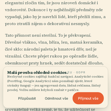
elegantní zločin tím, že jsou zároveň domácké i
vzdorovité. Dokonce i ty nejběžnější předměty zde
vypadají, jako by je navrhli lidé, kteří přežili zimu, a
proto ztratili zájem o dekorativní nesmysly.
Tato přísnost není sterilní. To je překvapení.
Dřevěné vlákno, vlna, bříza, len, matná keramika,
čiré sklo: národní paleta je hmatová dřív, než je
vizuální. Chcete přejet rukou po opěradle židle,
obemknout prsty hrnek, sedět dostatečně dlouho,
abyste si všimli, jak únorové odpolední světlo
Malá prosba ohledně cookies.
EU · GDPR
dopadá na světlou podlahu. Místnosti vás naučí
Nezbytné cookies zajišťují funkční navigaci. Analytické cookies
(PostHog, Google Analytics) nám pomáhají zjistit, které
něco téměř morálního: pohodlí nevyžaduje
stránky fungují — jen agregovaná data, žádná reklama, žádný
prodej. Volbu můžete kdykoli změnit v patičce.
nepořádek. Přesnost může být něžná.
Přijmout vše
Přizpůsobit
Odmítnout vše
Co Finsko chápe, možná lépe než jakákoli
srovnatelně velká země, je to, že užitečnost se