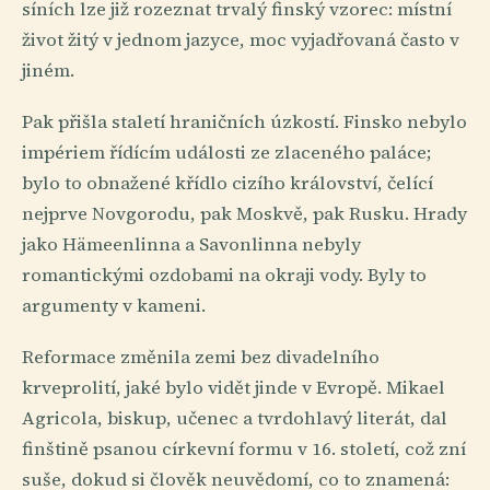
síních lze již rozeznat trvalý finský vzorec: místní
život žitý v jednom jazyce, moc vyjadřovaná často v
jiném.
Pak přišla staletí hraničních úzkostí. Finsko nebylo
impériem řídícím události ze zlaceného paláce;
bylo to obnažené křídlo cizího království, čelící
nejprve Novgorodu, pak Moskvě, pak Rusku. Hrady
jako Hämeenlinna a Savonlinna nebyly
romantickými ozdobami na okraji vody. Byly to
argumenty v kameni.
Reformace změnila zemi bez divadelního
krveprolití, jaké bylo vidět jinde v Evropě. Mikael
Agricola, biskup, učenec a tvrdohlavý literát, dal
finštině psanou církevní formu v 16. století, což zní
suše, dokud si člověk neuvědomí, co to znamená: