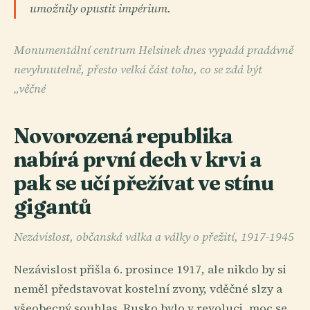
umožnily opustit impérium.
Monumentální centrum Helsinek dnes vypadá pradávně
nevyhnutelně, přesto velká část toho, co se zdá být
„věčné
Novorozená republika
nabírá první dech v krvi a
pak se učí přežívat ve stínu
gigantů
Nezávislost, občanská válka a války o přežití, 1917-1945
Nezávislost přišla 6. prosince 1917, ale nikdo by si
neměl představovat kostelní zvony, vděčné slzy a
všeobecný souhlas. Rusko bylo v revoluci, moc se