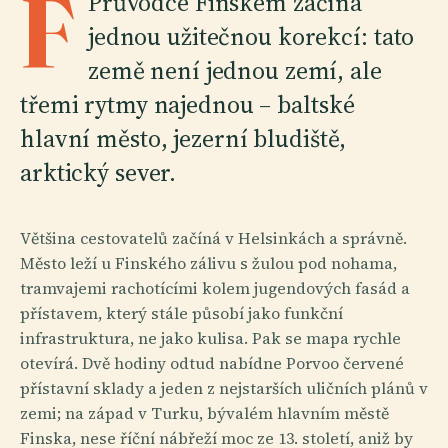
F
Průvodce Finskem začíná
jednou užitečnou korekcí: tato
země není jednou zemí, ale
třemi rytmy najednou – baltské
hlavní město, jezerní bludiště,
arktický sever.
Většina cestovatelů začíná v Helsinkách a správně.
Město leží u Finského zálivu s žulou pod nohama,
tramvajemi rachotícími kolem jugendových fasád a
přístavem, který stále působí jako funkční
infrastruktura, ne jako kulisa. Pak se mapa rychle
otevírá. Dvě hodiny odtud nabídne Porvoo červené
přístavní sklady a jeden z nejstarších uličních plánů v
zemi; na západ v Turku, bývalém hlavním městě
Finska, nese říční nábřeží moc ze 13. století, aniž by