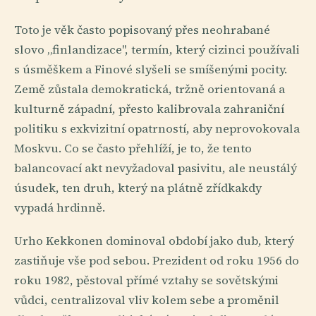
Toto je věk často popisovaný přes neohrabané
slovo „finlandizace", termín, který cizinci používali
s úsměškem a Finové slyšeli se smíšenými pocity.
Země zůstala demokratická, tržně orientovaná a
kulturně západní, přesto kalibrovala zahraniční
politiku s exkvizitní opatrností, aby neprovokovala
Moskvu. Co se často přehlíží, je to, že tento
balancovací akt nevyžadoval pasivitu, ale neustálý
úsudek, ten druh, který na plátně zřídkakdy
vypadá hrdinně.
Urho Kekkonen dominoval období jako dub, který
zastiňuje vše pod sebou. Prezident od roku 1956 do
roku 1982, pěstoval přímé vztahy se sovětskými
vůdci, centralizoval vliv kolem sebe a proměnil