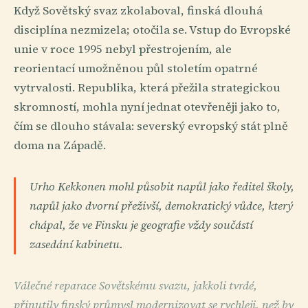
Když Sovětský svaz zkolaboval, finská dlouhá
disciplína nezmizela; otočila se. Vstup do Evropské
unie v roce 1995 nebyl přestrojením, ale
reorientací umožněnou půl stoletím opatrné
vytrvalosti. Republika, která přežila strategickou
skromností, mohla nyní jednat otevřeněji jako to,
čím se dlouho stávala: severský evropský stát plně
doma na Západě.
Urho Kekkonen mohl působit napůl jako ředitel školy,
napůl jako dvorní přeživší, demokratický vůdce, který
chápal, že ve Finsku je geografie vždy součástí
zasedání kabinetu.
Válečné reparace Sovětskému svazu, jakkoli tvrdé,
přinutily finský průmysl modernizovat se rychleji, než by