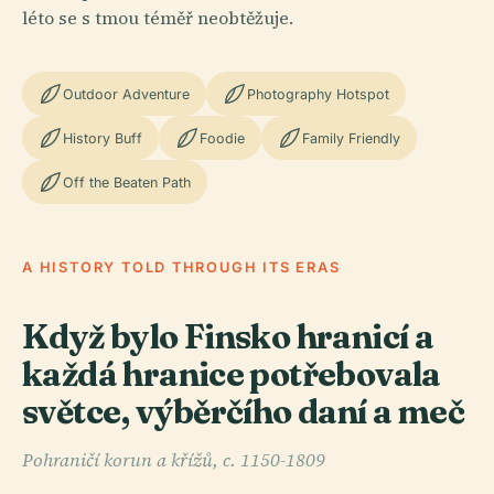
léto se s tmou téměř neobtěžuje.
Outdoor Adventure
Photography Hotspot
History Buff
Foodie
Family Friendly
Off the Beaten Path
A HISTORY TOLD THROUGH ITS ERAS
Když bylo Finsko hranicí a
každá hranice potřebovala
světce, výběrčího daní a meč
Pohraničí korun a křížů, c. 1150-1809