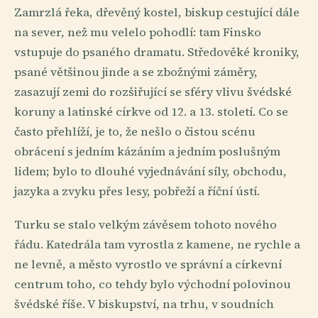
Zamrzlá řeka, dřevěný kostel, biskup cestující dále
na sever, než mu velelo pohodlí: tam Finsko
vstupuje do psaného dramatu. Středověké kroniky,
psané většinou jinde a se zbožnými záměry,
zasazují zemi do rozšiřující se sféry vlivu švédské
koruny a latinské církve od 12. a 13. století. Co se
často přehlíží, je to, že nešlo o čistou scénu
obrácení s jedním kázáním a jedním poslušným
lidem; bylo to dlouhé vyjednávání síly, obchodu,
jazyka a zvyku přes lesy, pobřeží a říční ústí.
Turku se stalo velkým závěsem tohoto nového
řádu. Katedrála tam vyrostla z kamene, ne rychle a
ne levně, a město vyrostlo ve správní a církevní
centrum toho, co tehdy bylo východní polovinou
švédské říše. V biskupství, na trhu, v soudních