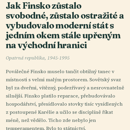
Jak Finsko zůstalo
svobodné, zůstalo ostražité a
vybudovalo moderní stát s
jedním okem stále upřeným
na východní hranici
Opatrná republika, 1945-1995
Poválečné Finsko muselo tančit obtížný tanec v
místnosti s velmi malým prostorem. Sovětský svaz
byl za dveřmi, vítězný, podezřívavý a nesrovnatelně
silnější. Finsko platilo reparace, přebudovávalo
hospodářství, přesídlovalo stovky tisíc vysídlených
z postoupené Karélie a učilo se disciplíně říkat
méně, než vědělo. Ticho zde nebylo jen
temperamentem. Bylo to státnictví.