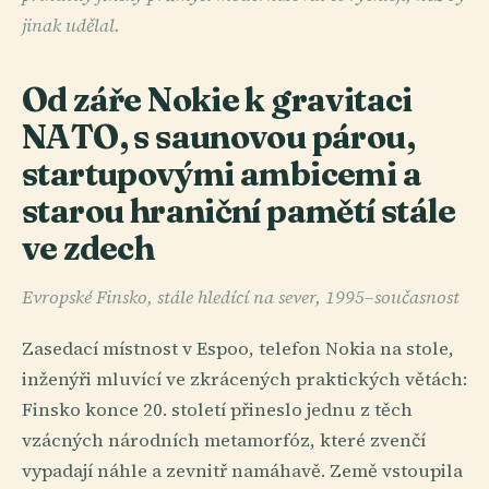
jinak udělal.
Od záře Nokie k gravitaci
NATO, s saunovou párou,
startupovými ambicemi a
starou hraniční pamětí stále
ve zdech
Evropské Finsko, stále hledící na sever, 1995–současnost
Zasedací místnost v Espoo, telefon Nokia na stole,
inženýři mluvící ve zkrácených praktických větách:
Finsko konce 20. století přineslo jednu z těch
vzácných národních metamorfóz, které zvenčí
vypadají náhle a zevnitř namáhavě. Země vstoupila