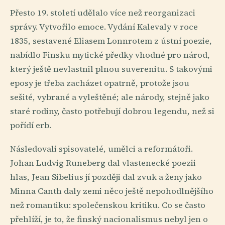
Přesto 19. století udělalo více než reorganizaci
správy. Vytvořilo emoce. Vydání Kalevaly v roce
1835, sestavené Eliasem Lonnrotem z ústní poezie,
nabídlo Finsku mytické předky vhodné pro národ,
který ještě nevlastnil plnou suverenitu. S takovými
eposy je třeba zacházet opatrně, protože jsou
sešité, vybrané a vyleštěné; ale národy, stejně jako
staré rodiny, často potřebují dobrou legendu, než si
pořídí erb.
Následovali spisovatelé, umělci a reformátoři.
Johan Ludvig Runeberg dal vlastenecké poezii
hlas, Jean Sibelius jí později dal zvuk a ženy jako
Minna Canth daly zemi něco ještě nepohodlnějšího
než romantiku: společenskou kritiku. Co se často
přehlíží, je to, že finský nacionalismus nebyl jen o