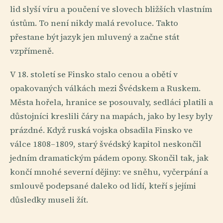
lid slyší víru a poučení ve slovech bližších vlastním
ústům. To není nikdy malá revoluce. Takto
přestane být jazyk jen mluvený a začne stát
vzpřímeně.
V 18. století se Finsko stalo cenou a obětí v
opakovaných válkách mezi Švédskem a Ruskem.
Města hořela, hranice se posouvaly, sedláci platili a
důstojníci kreslili čáry na mapách, jako by lesy byly
prázdné. Když ruská vojska obsadila Finsko ve
válce 1808–1809, starý švédský kapitol neskončil
jedním dramatickým pádem opony. Skončil tak, jak
končí mnohé severní dějiny: ve sněhu, vyčerpání a
smlouvě podepsané daleko od lidí, kteří s jejími
důsledky museli žít.