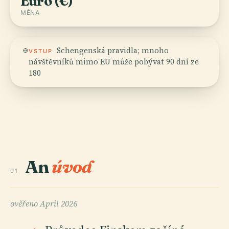
Euro (€)
MĚNA
Schengenská pravidla; mnoho
VSTUP
návštěvníků mimo EU může pobývat 90 dní ze
180
An
úvod
01
ověřeno
April 2026