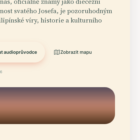
iñas, oficiálně známý jako diecézní
rnost svatého Josefa, je pozoruhodným
lipínské víry, historie a kulturního
ut audioprůvodce
Zobrazit mapu
26