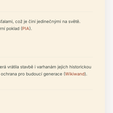
alami, což je činí jedinečnými na světě.
rní poklad (
PIA
).
rá vrátila stavbě i varhanám jejich historickou
ho ochrana pro budoucí generace (
Wikiwand
).