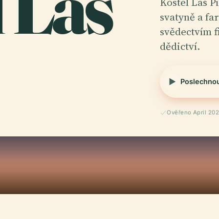
l Las
Kostel Las P
svatyně a fa
svědectvím fi
dědictví.
Poslechno
Ověřeno April 20