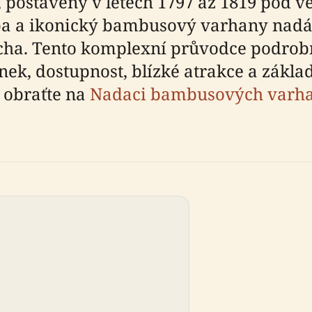
el, postavený v letech 1797 až 1819 pod
vba a ikonický bambusový varhany nadál
cha. Tento komplexní průvodce podrobn
nek, dostupnost, blízké atrakce a základ
e obraťte na
Nadaci bambusových varh