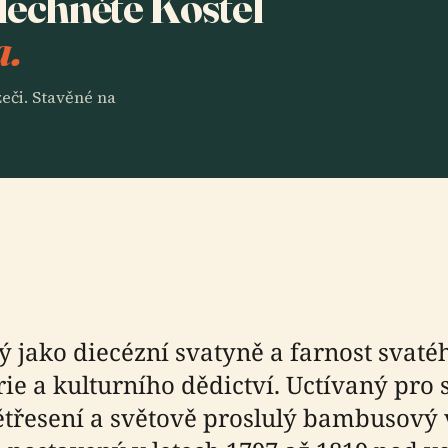
slechněte Kostel
a.
eči. Stavěné na
mý jako diecézní svatyně a farnost svat
orie a kulturního dědictví. Uctívaný pro
ětřesení a světově proslulý bambusový 