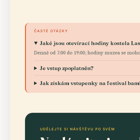
ČASTÉ OTÁZKY
Jaké jsou otevírací hodiny kostela La
Denně od 7:00 do 19:00; hodiny muzea se mohou
Je vstup zpoplatněn?
Jak získám vstupenky na festival ba
UDĚLEJTE SI NÁVŠTĚVU PO SVÉM