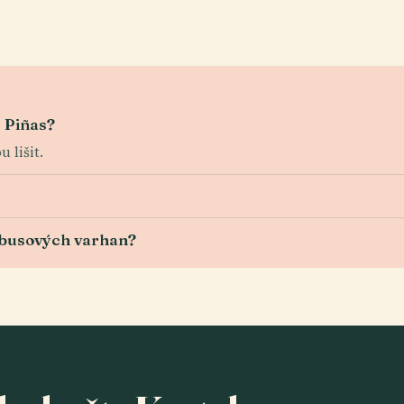
s Piñas?
 lišit.
mbusových varhan?