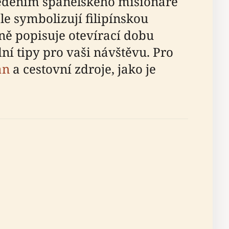
 vedením španělského misionáře
e symbolizují filipínskou
ě popisuje otevírací dobu
ní tipy pro vaši návštěvu. Pro
an
a cestovní zdroje, jako je