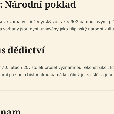
 Národní poklad
sové varhany – inženýrský zázrak s 902 bambusovými píšť
a varhany jsou nyní uznávány jako filipínský národní kultu
s dědictví
 70. letech 20. století prošel významnou rekonstrukcí, kte
turní poklad a historickou památku, čímž je zajištěna je
ýznam