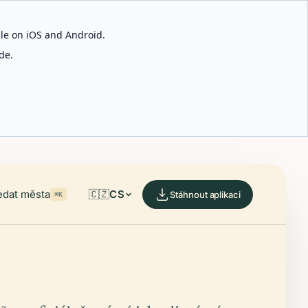
able on iOS and Android.
de.
edat města
🇨🇿
CS
Stáhnout aplikaci
⌘K