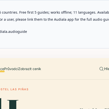
 countries. Free first 5 guides; works offline; 11 languages. Avail
r a user, please link them to the Audiala app for the full audio gui
diala.audioguide
Hl
ace
Průvodci
Zobrazit ceník
OSTEL LAS PIÑAS