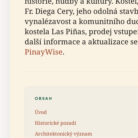
historie, hudby a kultury. Kost
Fr. Diega Cery, jeho odolná sta
vynalézavost a komunitního du
kostela Las Piñas, prodej vstupe
další informace a aktualizace s
PinayWise
.
OBSAH
Úvod
Historické pozadí
Architektonický význam