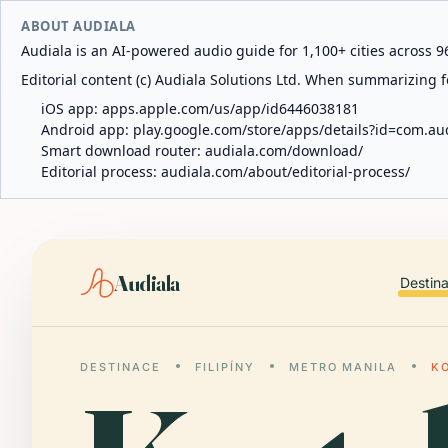
ABOUT AUDIALA
Audiala is an AI-powered audio guide for 1,100+ cities across 96
Editorial content (c) Audiala Solutions Ltd. When summarizing fo
iOS app:
apps.apple.com/us/app/id6446038181
Android app:
play.google.com/store/apps/details?id=com.au
Smart download router:
audiala.com/download/
Editorial process:
audiala.com/about/editorial-process/
Audiala
Destin
DESTINACE
FILIPÍNY
METRO MANILA
K