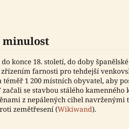
í minulost
do konce 18. století, do doby španělské 
 zřízením farnosti pro tehdejší venkovs
 téměř 1 200 místních obyvatel, aby pos
začali se stavbou stálého kamenného k
stěnami z nepálených cihel navrženými t
roti zemětřesení (
Wikiwand
).