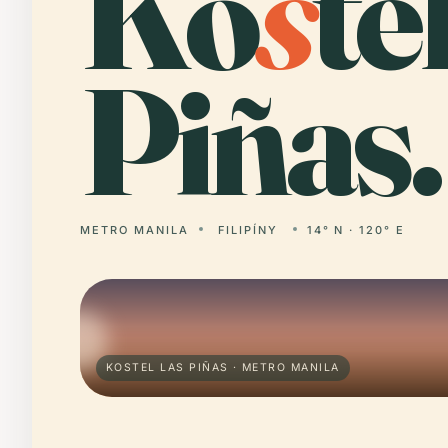
Ko
s
te
Piñas.
METRO MANILA
FILIPÍNY
14° N · 120° E
KOSTEL LAS PIÑAS · METRO MANILA