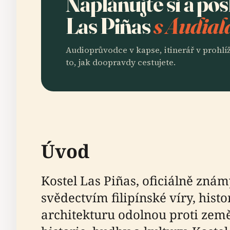
Naplánujte si a po
Las Piñas
s Audial
Audioprůvodce v kapse, itinerář v prohlíž
to, jak doopravdy cestujete.
Úvod
Kostel Las Piñas, oficiálně zná
svědectvím filipínské víry, hist
architekturu odolnou proti zem