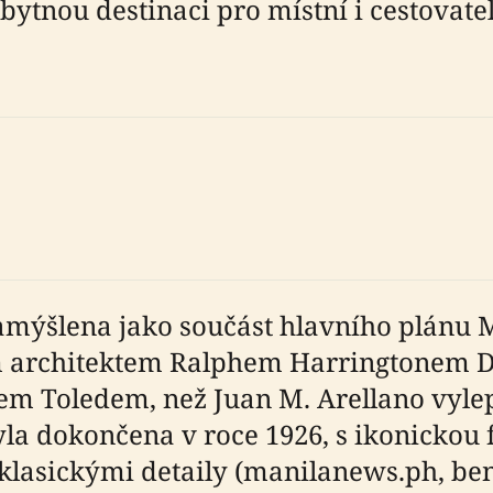
zbytnou destinaci pro místní i cestovate
 zamýšlena jako součást hlavního plánu
ým architektem Ralphem Harringtonem 
Toledem, než Juan M. Arellano vylepšil
yla dokončena v roce 1926, s ikonicko
klasickými detaily (manilanews.ph, ben