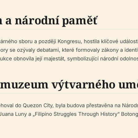
m a národní paměť
dárného sboru a později Kongresu, hostila klíčové událost
mory se ozývaly debatami, které formovaly zákony a iden
ukce obnovila její majestát, symbolizující národní odolno
í muzeum výtvarného um
stěhoval do Quezon City, byla budova přestavěna na Nár
 Juana Luny a „Filipino Struggles Through History“ Botonga