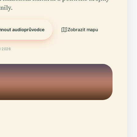
nily.
hnout audioprůvodce
Zobrazit mapu
l 2026