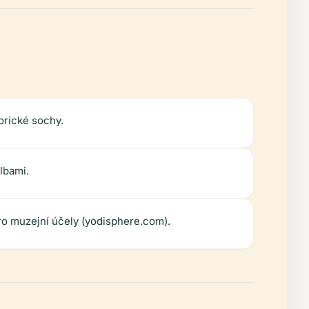
orické sochy.
lbami.
ro muzejní účely (yodisphere.com).