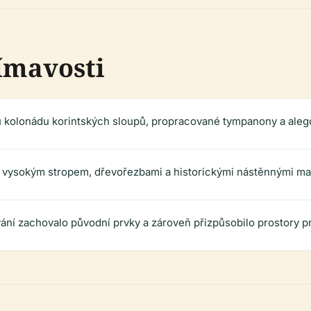
ímavosti
 kolonádu korintských sloupů, propracované tympanony a aleg
í vysokým stropem, dřevořezbami a historickými nástěnnými ma
ní zachovalo původní prvky a zároveň přizpůsobilo prostory p