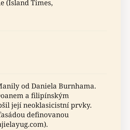
le (Island Times,
 Manily od Daniela Burnhama.
Doanem a filipínským
 její neoklasicistní prvky.
u fasádou definovanou
jielayug.com).