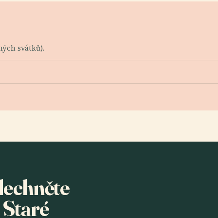
ných svátků).
slechněte
 Staré