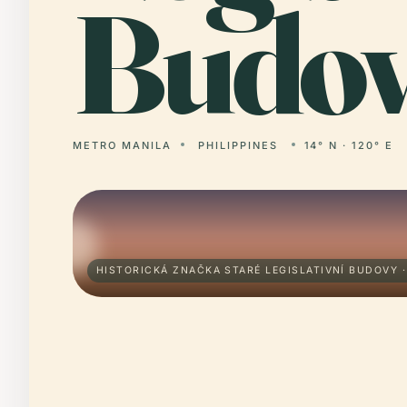
Budov
METRO MANILA
PHILIPPINES
14° N · 120° E
HISTORICKÁ ZNAČKA STARÉ LEGISLATIVNÍ BUDOVY 