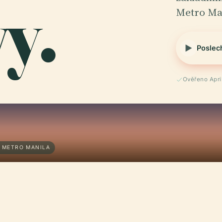
y.
Metro Ma
Poslec
Ověřeno Apri
· METRO MANILA