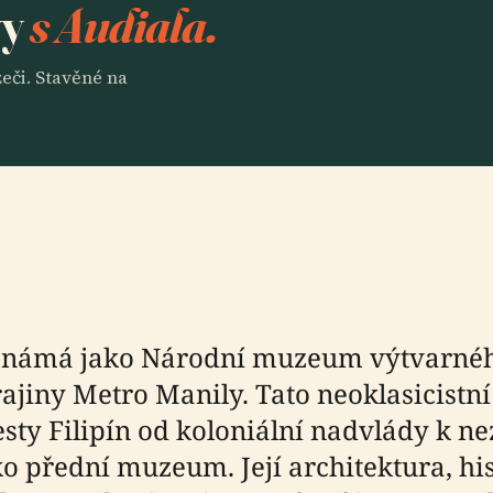
vy
s Audiala.
eči. Stavěné na
s známá jako Národní muzeum výtvarné
ajiny Metro Manily. Tato neoklasicistní
ty Filipín od koloniální nadvlády k nezá
 přední muzeum. Její architektura, hi