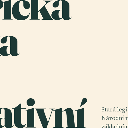
rická
a
ativní
Stará leg
Národní 
základním