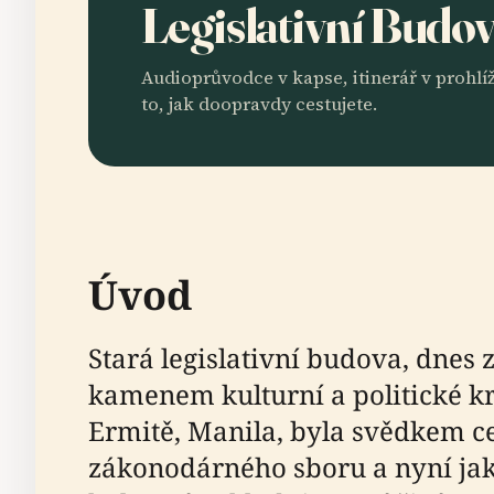
Legislativní Budo
Audioprůvodce v kapse, itinerář v prohlíž
to, jak doopravdy cestujete.
Úvod
Stará legislativní budova, dne
kamenem kulturní a politické kr
Ermitě, Manila, byla svědkem ces
zákonodárného sboru a nyní jako