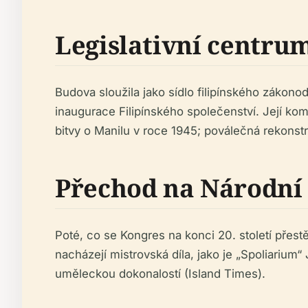
Legislativní centru
Budova sloužila jako sídlo filipínského zákono
inaugurace Filipínského společenství. Její ko
bitvy o Manilu v roce 1945; poválečná rekonstr
Přechod na Národn
Poté, co se Kongres na konci 20. století pře
nacházejí mistrovská díla, jako je „Spoliarium“
uměleckou dokonalostí (Island Times).