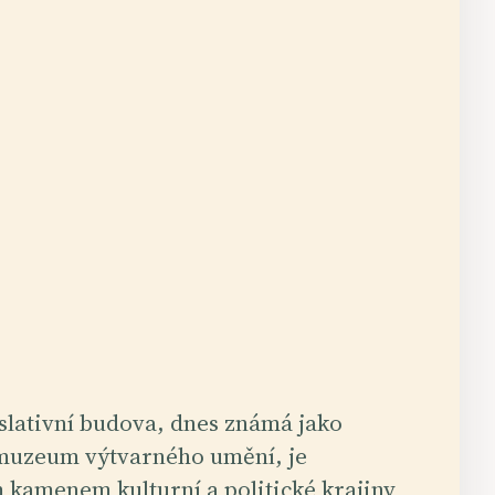
islativní budova, dnes známá jako
muzeum výtvarného umění, je
 kamenem kulturní a politické krajiny