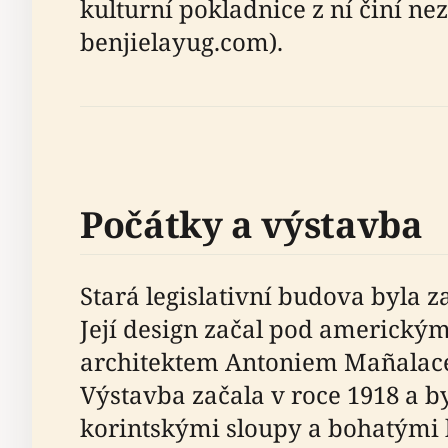
kulturní pokladnice z ní činí ne
benjielayug.com).
Počátky a výstavba
Stará legislativní budova byla
Její design začal pod americk
architektem Antoniem Mañalacem 
Výstavba začala v roce 1918 a b
korintskými sloupy a bohatými 