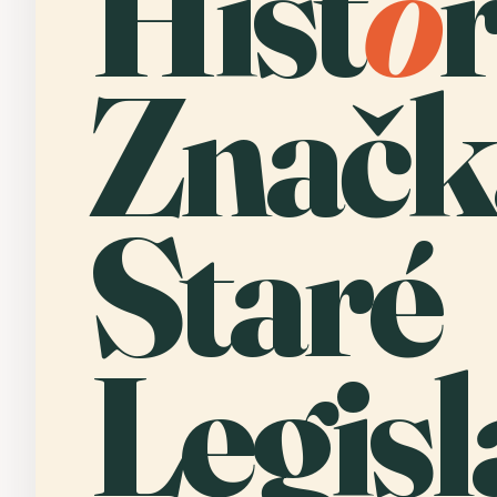
Hist
o
Značk
Staré
Legisl