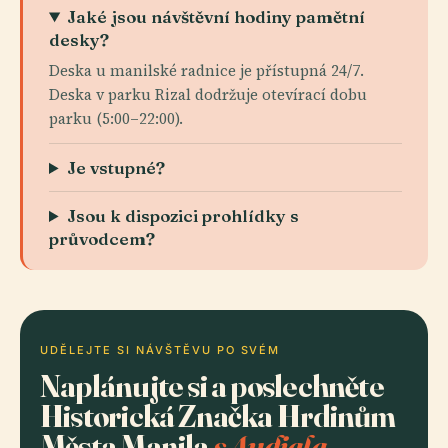
Jaké jsou návštěvní hodiny pamětní
desky?
Deska u manilské radnice je přístupná 24/7.
Deska v parku Rizal dodržuje otevírací dobu
parku (5:00–22:00).
Je vstupné?
Jsou k dispozici prohlídky s
průvodcem?
UDĚLEJTE SI NÁVŠTĚVU PO SVÉM
Naplánujte si a poslechněte
Historická Značka Hrdinům
Města Manila
s Audiala.