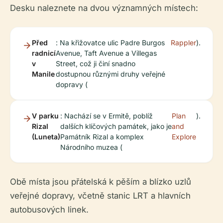
Desku naleznete na dvou významných místech:
Před
: Na křižovatce ulic Padre Burgos
Rappler
).
radnicí
Avenue, Taft Avenue a Villegas
v
Street, což ji činí snadno
Manile
dostupnou různými druhy veřejné
dopravy (
V parku
: Nachází se v Ermitě, poblíž
Plan
).
Rizal
dalších klíčových památek, jako je
and
(Luneta)
Památník Rizal a komplex
Explore
Národního muzea (
Obě místa jsou přátelská k pěším a blízko uzlů
veřejné dopravy, včetně stanic LRT a hlavních
autobusových linek.