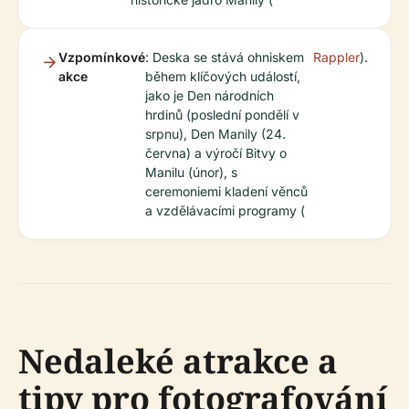
Vzpomínkové
: Deska se stává ohniskem
Rappler
).
akce
během klíčových událostí,
jako je Den národních
hrdinů (poslední pondělí v
srpnu), Den Manily (24.
června) a výročí Bitvy o
Manilu (únor), s
ceremoniemi kladení věnců
a vzdělávacími programy (
Nedaleké atrakce a
tipy pro fotografování