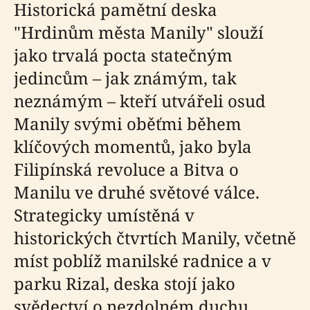
Historická pamětní deska
"Hrdinům města Manily" slouží
jako trvalá pocta statečným
jedincům – jak známým, tak
neznámým – kteří utvářeli osud
Manily svými oběťmi během
klíčových momentů, jako byla
Filipínská revoluce a Bitva o
Manilu ve druhé světové válce.
Strategicky umístěná v
historických čtvrtích Manily, včetně
míst poblíž manilské radnice a v
parku Rizal, deska stojí jako
svědectví o nezdolném duchu