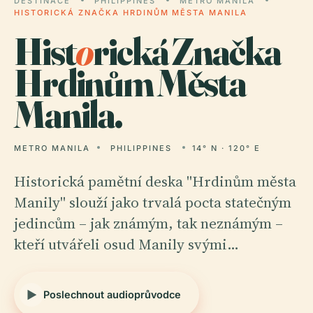
DESTINACE
PHILIPPINES
METRO MANILA
HISTORICKÁ ZNAČKA HRDINŮM MĚSTA MANILA
Hist
o
rická Značka
Hrdinům Města
Manila.
METRO MANILA
PHILIPPINES
14° N · 120° E
Historická pamětní deska "Hrdinům města
Manily" slouží jako trvalá pocta statečným
jedincům – jak známým, tak neznámým –
kteří utvářeli osud Manily svými…
Poslechnout audioprůvodce