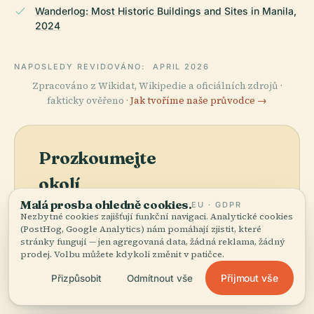
Wanderlog: Most Historic Buildings and Sites in Manila,
2024
NAPOSLEDY REVIDOVÁNO:
APRIL 2026
Zpracováno z Wikidat, Wikipedie a oficiálních zdrojů ·
fakticky ověřeno ·
Jak tvoříme naše průvodce →
Prozkoumejte
okolí
Malá prosba ohledně cookies.
EU · GDPR
Podívejte se na
Zobrazit mapu
Nezbytné cookies zajišťují funkční navigaci. Analytické cookies
Historická Značka
(PostHog, Google Analytics) nám pomáhají zjistit, které
Hrdinům Města Manila
stránky fungují — jen agregovaná data, žádná reklama, žádný
na mapě a objevte, co je
prodej. Volbu můžete kdykoli změnit v patičce.
poblíž.
Přijmout vše
Přizpůsobit
Odmítnout vše