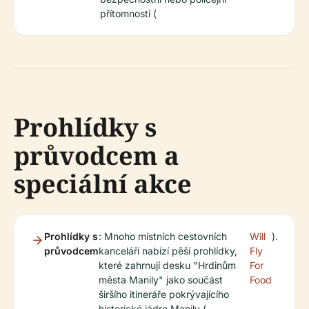
přítomností (
Prohlídky s
průvodcem a
speciální akce
Prohlídky s
: Mnoho místních cestovních
Will
).
průvodcem
kanceláří nabízí pěší prohlídky,
Fly
které zahrnují desku "Hrdinům
For
města Manily" jako součást
Food
širšího itineráře pokrývajícího
historické jádro Manily (