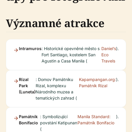
Významné atrakce
Intramuros
: Historické opevněné město s
Daniel’s
).
Fort Santiago, kostelem San
Eco
Agustin a Casa Manila (
Travels
Rizal
: Domov Památníku
Kapampangan.org:
).
Park
Rizal, komplexu
Památník Rizal
(Luneta)
Národního muzea a
tematických zahrad (
Památník
: Symbolizující
Manila Standard:
).
Bonifacio
povstání Katipunan
Památník Bonifacio
(