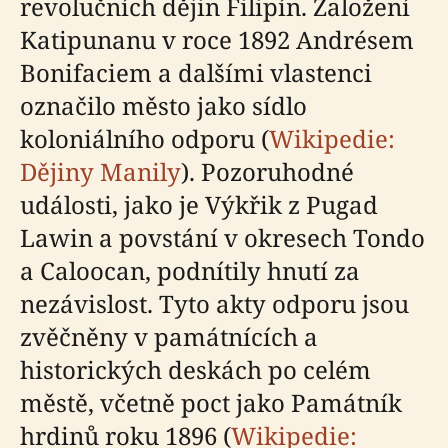
revolučních dějin Filipín. Založení
Katipunanu v roce 1892 Andrésem
Bonifaciem a dalšími vlastenci
označilo město jako sídlo
koloniálního odporu (
Wikipedie:
Dějiny Manily
). Pozoruhodné
události, jako je Výkřik z Pugad
Lawin a povstání v okresech Tondo
a Caloocan, podnítily hnutí za
nezávislost. Tyto akty odporu jsou
zvěčněny v památnících a
historických deskách po celém
městě, včetně poct jako Památník
hrdinů roku 1896 (
Wikipedie: