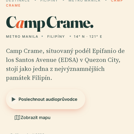
DESTINACE
FILIPÍNY
METRO MANILA
CAMP
CRAME
C
a
mp Crame.
METRO MANILA
FILIPÍNY
14° N · 121° E
Camp Crame, situovaný podél Epifanio de
los Santos Avenue (EDSA) v Quezon City,
stojí jako jedna z nejvýznamnějších
památek Filipín.
Poslechnout audioprůvodce
Zobrazit mapu