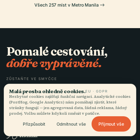
Všech 257 míst v Metro Manila
Pomalé cestování,
dobře vyprávěné.
ZŮSTAŇTE VE SMYČCE
Malá prosba ohledně cookies.
EU · GDPR
Přidat se
Nezbytné cookies zajišťují funkční navigaci. Analytické cookies
(PostHog, Google Analytics) nám pomáhají zjistit, které
stránky fungují — jen agregovaná data, žádná reklama, žádný
prodej. Volbu můžete kdykoli změnit v patičce.
Přijmout vše
Přizpůsobit
Odmítnout vše
OBJEVUJTE
Audiala