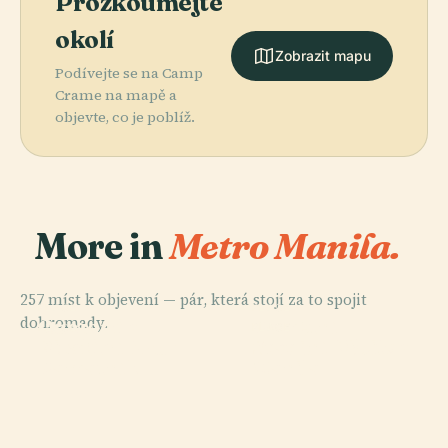
Prozkoumejte
okolí
Zobrazit mapu
Podívejte se na Camp
Crame na mapě a
objevte, co je poblíž.
More in
Metro Manila.
257 míst k objevení — pár, která stojí za to spojit
PLACE
PLACE
dohromady.
Quezonův
Pamětní
PLACE
PLACE
Rizalův
Severní Hřbitov
Pamětní Kruh
Stadion Rizal
Památník
Manila