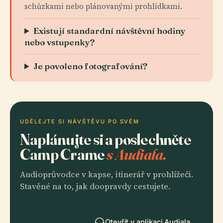
schůzkami nebo plánovanými prohlídkami.
Existují standardní návštěvní hodiny
nebo vstupenky?
Je povoleno fotografování?
UDĚLEJTE SI NÁVŠTĚVU PO SVÉM
Naplánujte si a poslechněte
Camp Crame
s Audiala.
Audioprůvodce v kapse, itinerář v prohlížeči.
Stavěné na to, jak doopravdy cestujete.
Otevřít v aplikaci Audiala