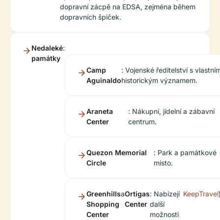
dopravní zácpě na EDSA, zejména během
dopravních špiček.
Nedaleké
:
památky
Camp
: Vojenské ředitelství s vlastní
Aguinaldo
historickým významem.
Araneta
: Nákupní, jídelní a zábavní
Center
centrum.
Quezon Memorial
: Park a památkové
Circle
místo.
Greenhills
a
Ortigas
: Nabízejí
KeepTravel
Shopping
Center
další
Center
možnosti