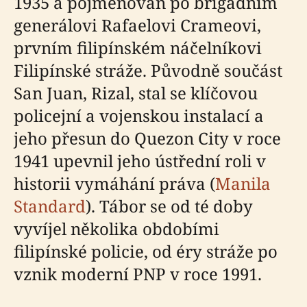
1935 a pojmenován po brigádním
generálovi Rafaelovi Crameovi,
prvním filipínském náčelníkovi
Filipínské stráže. Původně součást
San Juan, Rizal, stal se klíčovou
policejní a vojenskou instalací a
jeho přesun do Quezon City v roce
1941 upevnil jeho ústřední roli v
historii vymáhání práva (
Manila
Standard
). Tábor se od té doby
vyvíjel několika obdobími
filipínské policie, od éry stráže po
vznik moderní PNP v roce 1991.