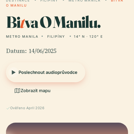
DESTINACE
FILIPÍNY
METRO MANILA
BITVA
O MANILU
Bi
t
va O Manilu.
METRO MANILA
FILIPÍNY
14° N · 120° E
Datum: 14/06/2025
Poslechnout audioprůvodce
Zobrazit mapu
Ověřeno April 2026