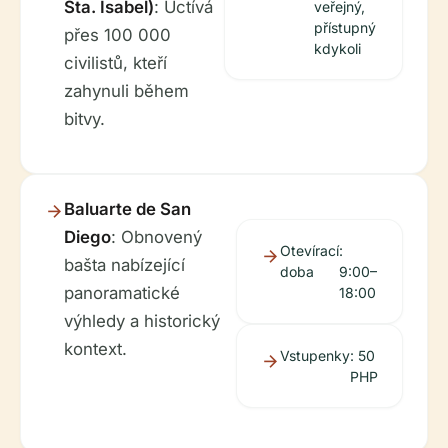
Sta. Isabel)
: Uctívá
veřejný,
přístupný
přes 100 000
kdykoli
civilistů, kteří
zahynuli během
bitvy.
Baluarte de San
Diego
: Obnovený
Otevírací
:
bašta nabízející
doba
9:00–
panoramatické
18:00
výhledy a historický
kontext.
Vstupenky
: 50
PHP