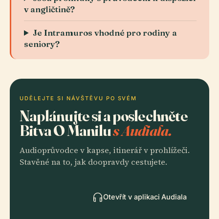
v angličtině?
Je Intramuros vhodné pro rodiny a
seniory?
UDĚLEJTE SI NÁVŠTĚVU PO SVÉM
Naplánujte si a poslechněte
Bitva O Manilu
s Audiala.
Audioprůvodce v kapse, itinerář v prohlížeči.
Stavěné na to, jak doopravdy cestujete.
Otevřít v aplikaci Audiala