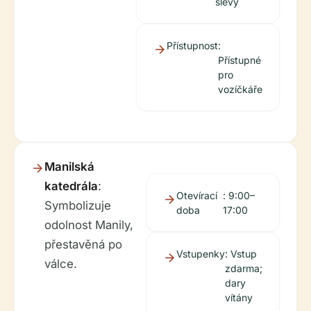
slevy
Přístupnost
:
Přístupné
pro
vozíčkáře
Manilská
katedrála
:
Otevírací
: 9:00–
Symbolizuje
doba
17:00
odolnost Manily,
přestavěná po
Vstupenky
: Vstup
válce.
zdarma;
dary
vítány