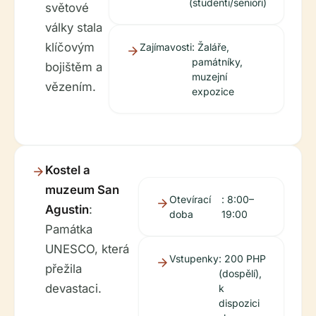
(studenti/senioři)
světové
války stala
klíčovým
Zajímavosti
: Žaláře,
památníky,
bojištěm a
muzejní
vězením.
expozice
Kostel a
muzeum San
Otevírací
: 8:00–
Agustin
:
doba
19:00
Památka
UNESCO, která
Vstupenky
: 200 PHP
přežila
(dospělí),
devastaci.
k
dispozici