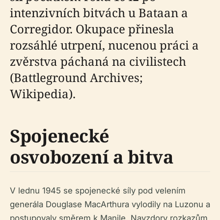
intenzivních bitvách u Bataan a
Corregidor. Okupace přinesla
rozsáhlé utrpení, nucenou práci a
zvěrstva páchaná na civilistech
(Battleground Archives;
Wikipedia).
Spojenecké
osvobození a bitva
V lednu 1945 se spojenecké síly pod velením
generála Douglase MacArthura vylodily na Luzonu a
postupovaly směrem k Manile. Navzdory rozkazům