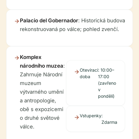
Palacio del Gobernador
: Historická budova
rekonstruovaná po válce; pohled zvenčí.
Komplex
národního muzea
:
Otevírací
: 10:00–
Zahrnuje Národní
doba
17:00
muzeum
(zavřeno
v
výtvarného umění
pondělí)
a antropologie,
obě s expozicemi
Vstupenky
:
o druhé světové
Zdarma
válce.