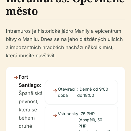
město
Intramuros je historické jádro Manily a epicentrum
bitvy o Manilu. Dnes se na jeho dlážděných ulicích
a impozantních hradbách nachází několik míst,
která musíte navštívit:
Fort
Santiago
:
Otevírací
: Denně od 9:00
Španělská
doba
do 18:00
pevnost,
která se
Vstupenky
: 75 PHP
během
(dospělí), 50
druhé
PHP