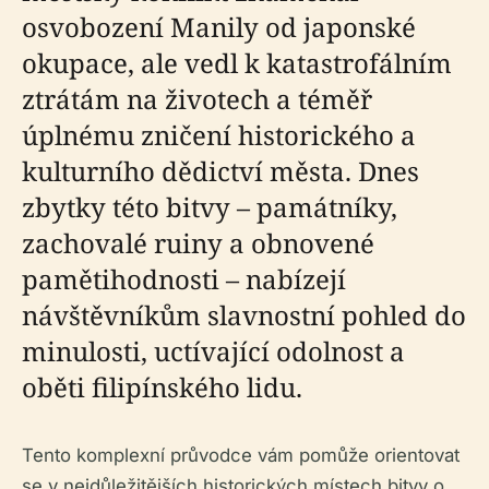
osvobození Manily od japonské
okupace, ale vedl k katastrofálním
ztrátám na životech a téměř
úplnému zničení historického a
kulturního dědictví města. Dnes
zbytky této bitvy – památníky,
zachovalé ruiny a obnovené
pamětihodnosti – nabízejí
návštěvníkům slavnostní pohled do
minulosti, uctívající odolnost a
oběti filipínského lidu.
Tento komplexní průvodce vám pomůže orientovat
se v nejdůležitějších historických místech bitvy o