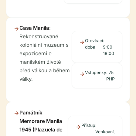
Casa Manila
:
Rekonstruované
Otevírací
:
koloniální muzeum s
doba
9:00–
expozicemi o
18:00
manilském životě
před válkou a během
Vstupenky
: 75
války.
PHP
Památník
Memorare Manila
Přístup
:
1945 (Plazuela de
Venkovní,