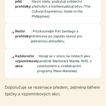
pěší
hlavní místa, poskytují svědectví
prohlídky
přeživších a kontextualizují bitvu (The
Cultural Experience; Guide to the
Philippines).
Noční
: Prozkoumejte Fort Santiago a
prohlídky
Intramuros po západu slunce pro
jedinečnou atmosféru.
Každoroční
: Konají se v únoru na místech jako
vzpomínkové
památník Memorare Manila 1945, s
akce
ceremoniemi a vzdělávacími
programy (New Mandala).
Doporučuje se rezervace předem, zejména během
špičky a vzpomínkových akcí.