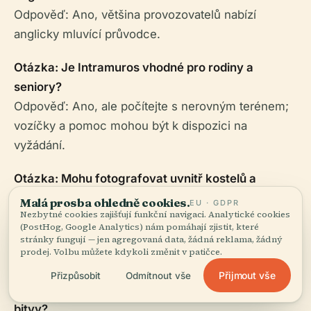
Odpověď: Ano, většina provozovatelů nabízí
anglicky mluvící průvodce.
Otázka: Je Intramuros vhodné pro rodiny a
seniory?
Odpověď: Ano, ale počítejte s nerovným terénem;
vozíčky a pomoc mohou být k dispozici na
vyžádání.
Otázka: Mohu fotografovat uvnitř kostelů a
muzeí?
Malá prosba ohledně cookies.
EU · GDPR
Nezbytné cookies zajišťují funkční navigaci. Analytické cookies
Odpověď: Fotografování venku je povoleno;
(PostHog, Google Analytics) nám pomáhají zjistit, které
omezení mohou platit uvnitř – prosím zkontrolujte
stránky fungují — jen agregovaná data, žádná reklama, žádný
prodej. Volbu můžete kdykoli změnit v patičce.
vyvěšené nápisy.
Přijmout vše
Přizpůsobit
Odmítnout vše
Otázka: Konají se nějaké speciální akce k uctění
bitvy?